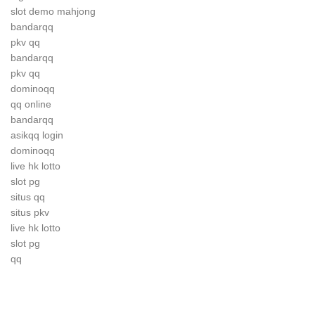
slot demo mahjong
bandarqq
pkv qq
bandarqq
pkv qq
dominoqq
qq online
bandarqq
asikqq login
dominoqq
live hk lotto
slot pg
situs qq
situs pkv
live hk lotto
slot pg
qq