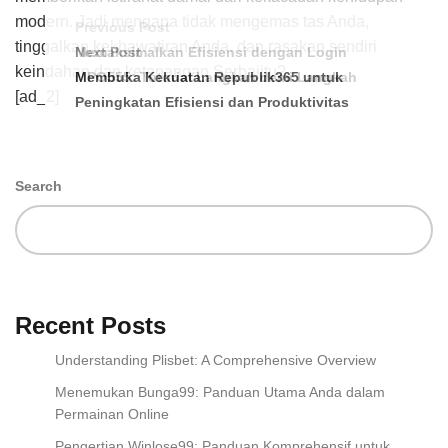
modern. Jadi mengapa tidak mengemas tas Anda,
Previous Post
tinggalkan kekhawatiran Anda, dan rasakan sendiri
Memaksimalkan Efisiensi dengan Login
Next Post
keindahan dan ketenangan Serbajitu?
MPO555: Tutorial Langkah demi Langkah
Membuka Kekuatan Republik365 untuk
[ad_2]
Peningkatan Efisiensi dan Produktivitas
Search
Recent Posts
Understanding Plisbet: A Comprehensive Overview
Menemukan Bunga99: Panduan Utama Anda dalam
Permainan Online
Pengertian Winlose99: Panduan Komprehensif untuk