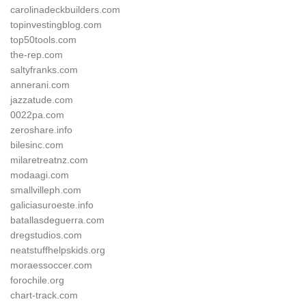
carolinadeckbuilders.com
topinvestingblog.com
top50tools.com
the-rep.com
saltyfranks.com
annerani.com
jazzatude.com
0022pa.com
zeroshare.info
bilesinc.com
milaretreatnz.com
modaagi.com
smallvilleph.com
galiciasuroeste.info
batallasdeguerra.com
dregstudios.com
neatstuffhelpskids.org
moraessoccer.com
forochile.org
chart-track.com