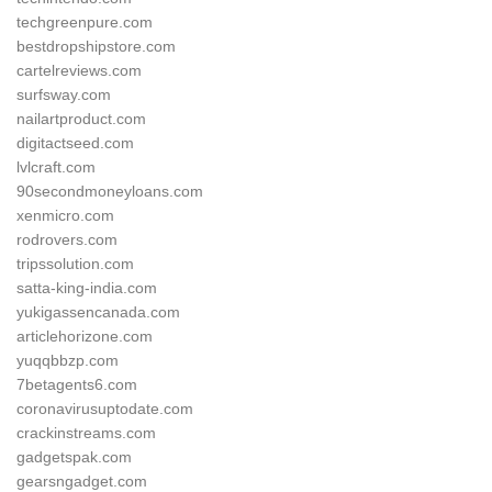
techgreenpure.com
bestdropshipstore.com
cartelreviews.com
surfsway.com
nailartproduct.com
digitactseed.com
lvlcraft.com
90secondmoneyloans.com
xenmicro.com
rodrovers.com
tripssolution.com
satta-king-india.com
yukigassencanada.com
articlehorizone.com
yuqqbbzp.com
7betagents6.com
coronavirusuptodate.com
crackinstreams.com
gadgetspak.com
gearsngadget.com