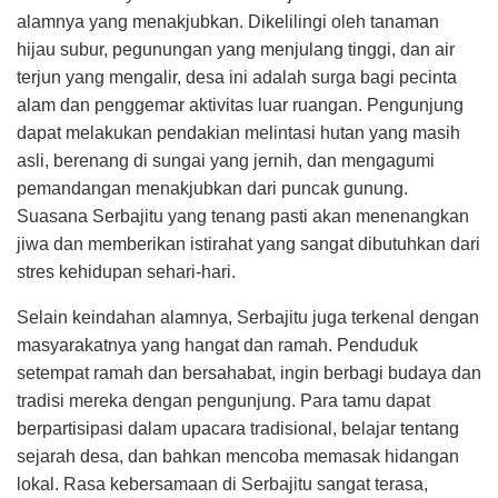
alamnya yang menakjubkan. Dikelilingi oleh tanaman
hijau subur, pegunungan yang menjulang tinggi, dan air
terjun yang mengalir, desa ini adalah surga bagi pecinta
alam dan penggemar aktivitas luar ruangan. Pengunjung
dapat melakukan pendakian melintasi hutan yang masih
asli, berenang di sungai yang jernih, dan mengagumi
pemandangan menakjubkan dari puncak gunung.
Suasana Serbajitu yang tenang pasti akan menenangkan
jiwa dan memberikan istirahat yang sangat dibutuhkan dari
stres kehidupan sehari-hari.
Selain keindahan alamnya, Serbajitu juga terkenal dengan
masyarakatnya yang hangat dan ramah. Penduduk
setempat ramah dan bersahabat, ingin berbagi budaya dan
tradisi mereka dengan pengunjung. Para tamu dapat
berpartisipasi dalam upacara tradisional, belajar tentang
sejarah desa, dan bahkan mencoba memasak hidangan
lokal. Rasa kebersamaan di Serbajitu sangat terasa,