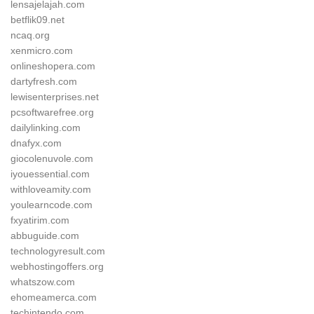
lensajelajah.com
betflik09.net
ncaq.org
xenmicro.com
onlineshopera.com
dartyfresh.com
lewisenterprises.net
pcsoftwarefree.org
dailylinking.com
dnafyx.com
giocolenuvole.com
iyouessential.com
withloveamity.com
youlearncode.com
fxyatirim.com
abbuguide.com
technologyresult.com
webhostingoffers.org
whatszow.com
ehomeamerca.com
techintendo.com