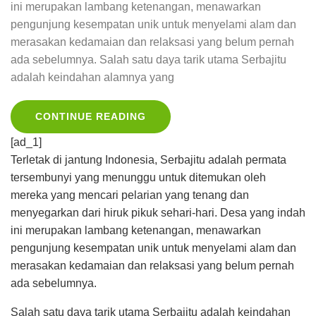
ini merupakan lambang ketenangan, menawarkan
pengunjung kesempatan unik untuk menyelami alam dan
merasakan kedamaian dan relaksasi yang belum pernah
ada sebelumnya. Salah satu daya tarik utama Serbajitu
adalah keindahan alamnya yang
CONTINUE READING
[ad_1]
Terletak di jantung Indonesia, Serbajitu adalah permata
tersembunyi yang menunggu untuk ditemukan oleh
mereka yang mencari pelarian yang tenang dan
menyegarkan dari hiruk pikuk sehari-hari. Desa yang indah
ini merupakan lambang ketenangan, menawarkan
pengunjung kesempatan unik untuk menyelami alam dan
merasakan kedamaian dan relaksasi yang belum pernah
ada sebelumnya.
Salah satu daya tarik utama Serbajitu adalah keindahan