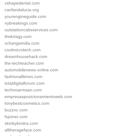
vshapedental.com
canfandalucia.org
yourengineguide.com
nybreakings.com
outstationcabsservices.com
thekrtagy.com
xchangeindia.com
coolmicrotech.com
dreamhousehack.com
the-techteacher.com
automobilenews-online.com
fashionalltimes.com
totaldigitalforum.com
technoarmaan.com
empresasposicionamientoweb.com
tonybestcosmetics.com
buzznc.com
fxjoiner.com
skinbykindra.com
alltherageface.com