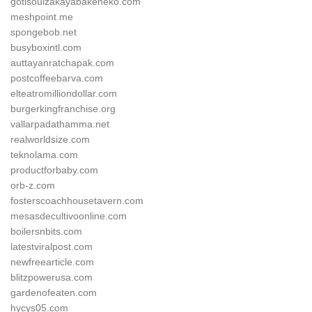
gotisouizakayabakeneko.com
meshpoint.me
spongebob.net
busyboxintl.com
auttayanratchapak.com
postcoffeebarva.com
elteatromilliondollar.com
burgerkingfranchise.org
vallarpadathamma.net
realworldsize.com
teknolama.com
productforbaby.com
orb-z.com
fosterscoachhousetavern.com
mesasdecultivoonline.com
boilersnbits.com
latestviralpost.com
newfreearticle.com
blitzpowerusa.com
gardenofeaten.com
hycys05.com