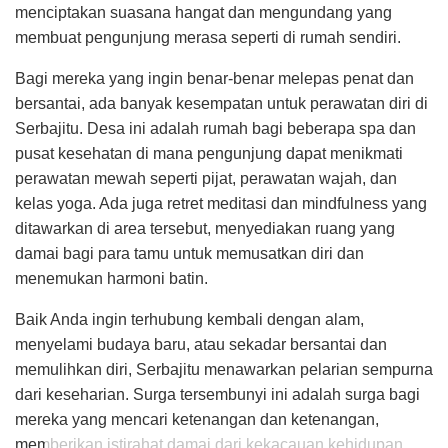
menciptakan suasana hangat dan mengundang yang
membuat pengunjung merasa seperti di rumah sendiri.
Bagi mereka yang ingin benar-benar melepas penat dan
bersantai, ada banyak kesempatan untuk perawatan diri di
Serbajitu. Desa ini adalah rumah bagi beberapa spa dan
pusat kesehatan di mana pengunjung dapat menikmati
perawatan mewah seperti pijat, perawatan wajah, dan
kelas yoga. Ada juga retret meditasi dan mindfulness yang
ditawarkan di area tersebut, menyediakan ruang yang
damai bagi para tamu untuk memusatkan diri dan
menemukan harmoni batin.
Baik Anda ingin terhubung kembali dengan alam,
menyelami budaya baru, atau sekadar bersantai dan
memulihkan diri, Serbajitu menawarkan pelarian sempurna
dari keseharian. Surga tersembunyi ini adalah surga bagi
mereka yang mencari ketenangan dan ketenangan,
memberikan istirahat damai dari kekacauan kehidupan