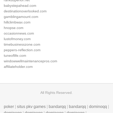
ranksuperior.net
babystepahead.com
destinationoverlooked.com
gamblingamount.com
hillclimbwax.com
hnopse.com
occasionnews.com
lustofmoney.com
timebusinesszone.com
peppers-reflection.com
tuneoflife.com
windowwellmaintenancepros.com
affiliateholder.com
All Rights Reserved.
poker
|
situs pkv games
|
bandarqq
|
bandarqq
|
dominoqq
|
dominoqq
|
dominoqq
|
dominoqq
|
dominoqq
|