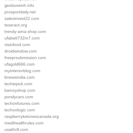
gestioneinh.info
prosportdaily.net
salesinvest22.com
teseract.org
trendy-ama-shop.com
ufabett732m7.com
visiofood.com
droidwindow.com
freeprsubmission.com
ufagold666.com
myinteriorblog.com
bnewsindia.com
techiepick.com
bamzyshop.com
pondycars.com
techonfutures.com
techoologic.com
raspberryketonescanada.org
medihealthrules.com
usathrill.com