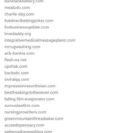
danktankbattery.com
mealudo.com
charlie-day.com
livedirectbettingpoker.com
foxbusinessupdate.com
lovedaddy.org
integrativemedicalmassageplano.com
mrrugwashing.com
acb-bankia.com
flash-es.net
upshak.com
backsilo.com
siviralqq.com
impressionresorthoian.com
bestfreakingclothesever.com
falling-film-evaporator.com
sumuslawfirm.com
nursingprowriters.com
greenmountainthreadwear.com
acutedispensary.com
sattamatkanewsblog.com