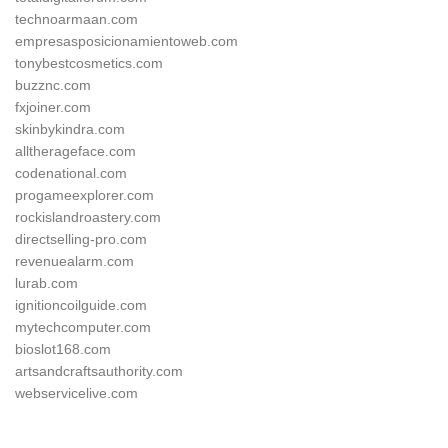
technoarmaan.com
empresasposicionamientoweb.com
tonybestcosmetics.com
buzznc.com
fxjoiner.com
skinbykindra.com
alltherageface.com
codenational.com
progameexplorer.com
rockislandroastery.com
directselling-pro.com
revenuealarm.com
lurab.com
ignitioncoilguide.com
mytechcomputer.com
bioslot168.com
artsandcraftsauthority.com
webservicelive.com