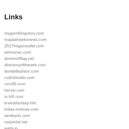
Links
mygamblingstory.com
majalahwekonews.com
2017hoganoutlet.com
pelmanec.com
domino99qq.net
directoryoftheweb.com
donttellashton.com
rush3studio.com
roro90.com
herzio.com
in-hi5.com
krainafantasy.info
todas-noticias.com
senikartu.com
rusportal.net
watty.io