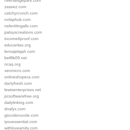
riversedgepark.com
zaseez.com
catchycrunch.com
nofaphub.com
nefertitingalls.com
patsyscreations.com
income4proof.com
educaritas.org
lensajelajah.com
betflik09.net
ncaq.org
xenmicro.com
onlineshopera.com
dartyfresh.com
lewisenterprises.net
pcsoftwarefree.org
dailylinking.com
dnafyx.com
giocolenuvole.com
iyouessential.com
withloveamity.com