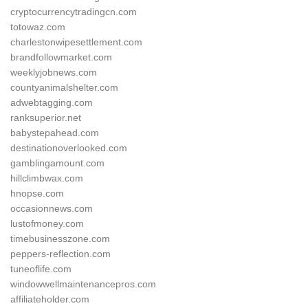
cryptocurrencytradingcn.com
totowaz.com
charlestonwipesettlement.com
brandfollowmarket.com
weeklyjobnews.com
countyanimalshelter.com
adwebtagging.com
ranksuperior.net
babystepahead.com
destinationoverlooked.com
gamblingamount.com
hillclimbwax.com
hnopse.com
occasionnews.com
lustofmoney.com
timebusinesszone.com
peppers-reflection.com
tuneoflife.com
windowwellmaintenancepros.com
affiliateholder.com