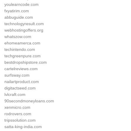
youlearncode.com
fxyatirim.com
abbuguide.com
technologyresult.com
webhostingoffers.org
whatszow.com
ehomeamerca.com
techintendo.com
techgreenpure.com
bestdropshipstore.com
cartelreviews.com
surfsway.com
nailartproduct.com
digitactseed.com
lvlcraft.com
90secondmoneyloans.com
xenmicro.com
rodrovers.com
tripssolution.com
satta-king-india.com