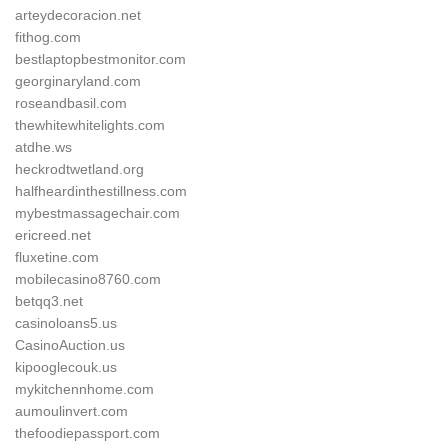
arteydecoracion.net
fithog.com
bestlaptopbestmonitor.com
georginaryland.com
roseandbasil.com
thewhitewhitelights.com
atdhe.ws
heckrodtwetland.org
halfheardinthestillness.com
mybestmassagechair.com
ericreed.net
fluxetine.com
mobilecasino8760.com
betqq3.net
casinoloans5.us
CasinoAuction.us
kipooglecouk.us
mykitchennhome.com
aumoulinvert.com
thefoodiepassport.com