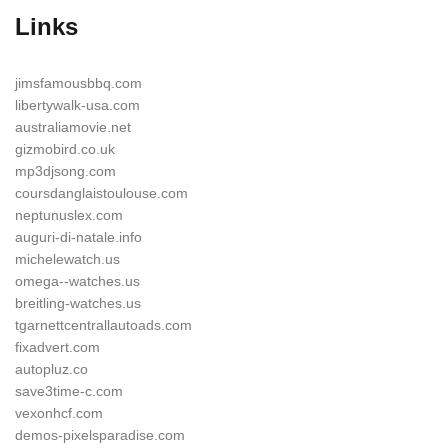
Links
jimsfamousbbq.com
libertywalk-usa.com
australiamovie.net
gizmobird.co.uk
mp3djsong.com
coursdanglaistoulouse.com
neptunuslex.com
auguri-di-natale.info
michelewatch.us
omega--watches.us
breitling-watches.us
tgarnettcentrallautoads.com
fixadvert.com
autopluz.co
save3time-c.com
vexonhcf.com
demos-pixelsparadise.com