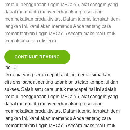
melalui penggunaan Login MPO555, alat canggih yang
dapat membantu menyederhanakan proses dan
meningkatkan produktivitas. Dalam tutorial langkah demi
langkah ini, kami akan memandu Anda tentang cara
memanfaatkan Login MPO555 secara maksimal untuk
memaksimalkan efisiensi
CONTINUE READING
[ad_1]
Di dunia yang serba cepat saat ini, memaksimalkan
efisiensi sangat penting agar bisnis tetap kompetitif dan
sukses. Salah satu cara untuk mencapai hal ini adalah
melalui penggunaan Login MPO555, alat canggih yang
dapat membantu menyederhanakan proses dan
meningkatkan produktivitas. Dalam tutorial langkah demi
langkah ini, kami akan memandu Anda tentang cara
memanfaatkan Login MPO555 secara maksimal untuk