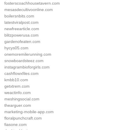
fosterscoachhousetavern.com
mesasdecultivoonline.com
boilersnbits.com
latestviralpost.com
newfreearticle.com
blitzpowerusa.com
gardenofeaten.com
hycys05.com
onemoremilerunning.com
snowboardsteez.com
instagrambioforgirls.com
cashflowxfiles.com
kmbb10.com
getxtrem.com
weactinfo.com
meshingsocial.com
thearguer.com
marketing-mobile-app.com
floralpunchcraft.com
fiasone.com