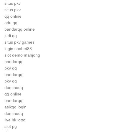
situs pkv
situs pkv
qq online
adu qq
bandarqq online
judi qq
situs pkv games
login sbobet88
slot demo mahjong
bandarqq
pkv qq
bandarqq
pkv qq
dominoqq
qq online
bandarqq
asikqq login
dominoqq
live hk lotto
slot pg