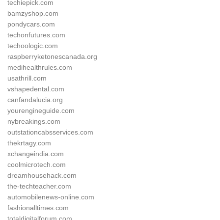
techiepick.com
bamzyshop.com
pondycars.com
techonfutures.com
techoologic.com
raspberryketonescanada.org
medihealthrules.com
usathrill.com
vshapedental.com
canfandalucia.org
yourengineguide.com
nybreakings.com
outstationcabsservices.com
thekrtagy.com
xchangeindia.com
coolmicrotech.com
dreamhousehack.com
the-techteacher.com
automobilenews-online.com
fashionalltimes.com
totaldigitalforum.com