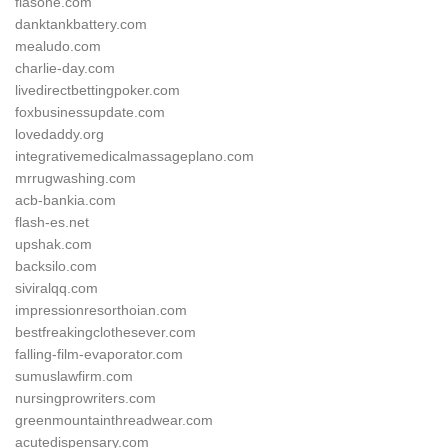
fiasone.com
danktankbattery.com
mealudo.com
charlie-day.com
livedirectbettingpoker.com
foxbusinessupdate.com
lovedaddy.org
integrativemedicalmassageplano.com
mrrugwashing.com
acb-bankia.com
flash-es.net
upshak.com
backsilo.com
siviralqq.com
impressionresorthoian.com
bestfreakingclothesever.com
falling-film-evaporator.com
sumuslawfirm.com
nursingprowriters.com
greenmountainthreadwear.com
acutedispensary.com