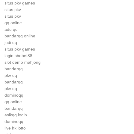
situs pkv games
situs pkv
situs pkv
qq online
adu qq
bandarqq online
judi qq
situs pkv games
login sbobet88
slot demo mahjong
bandarqq
pkv qq
bandarqq
pkv qq
dominoqq
qq online
bandarqq
asikqq login
dominoqq
live hk lotto