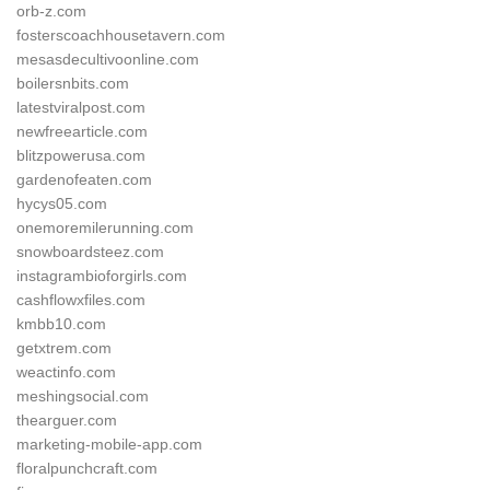
orb-z.com
fosterscoachhousetavern.com
mesasdecultivoonline.com
boilersnbits.com
latestviralpost.com
newfreearticle.com
blitzpowerusa.com
gardenofeaten.com
hycys05.com
onemoremilerunning.com
snowboardsteez.com
instagrambioforgirls.com
cashflowxfiles.com
kmbb10.com
getxtrem.com
weactinfo.com
meshingsocial.com
thearguer.com
marketing-mobile-app.com
floralpunchcraft.com