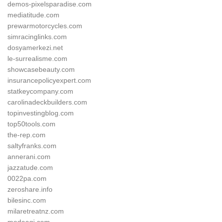
demos-pixelsparadise.com
mediatitude.com
prewarmotorcycles.com
simracinglinks.com
dosyamerkezi.net
le-surrealisme.com
showcasebeauty.com
insurancepolicyexpert.com
statkeycompany.com
carolinadeckbuilders.com
topinvestingblog.com
top50tools.com
the-rep.com
saltyfranks.com
annerani.com
jazzatude.com
0022pa.com
zeroshare.info
bilesinc.com
milaretreatnz.com