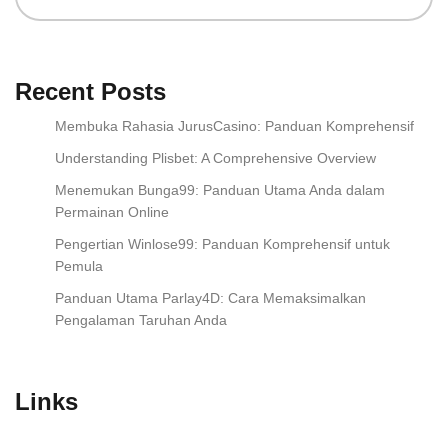
Recent Posts
Membuka Rahasia JurusCasino: Panduan Komprehensif
Understanding Plisbet: A Comprehensive Overview
Menemukan Bunga99: Panduan Utama Anda dalam
Permainan Online
Pengertian Winlose99: Panduan Komprehensif untuk
Pemula
Panduan Utama Parlay4D: Cara Memaksimalkan
Pengalaman Taruhan Anda
Links