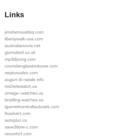
Links
jimsfamousbbq.com
libertywalk-usa.com
australiamovie.net
gizmobird.co.uk
mp3djsong.com
coursdanglaistoulouse.com
neptunuslex.com
auguri-di-natale.info
michelewatch.us
omega--watches.us
breitling-watches.us
tgarnettcentrallautoads.com
fixadvert.com
autopluz.co
save3time-c.com
vexonhcf.com