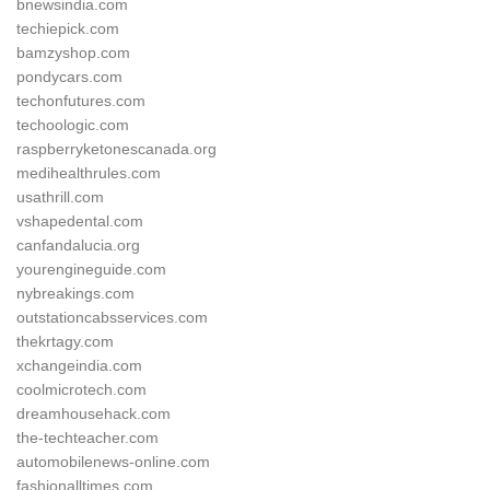
bnewsindia.com
techiepick.com
bamzyshop.com
pondycars.com
techonfutures.com
techoologic.com
raspberryketonescanada.org
medihealthrules.com
usathrill.com
vshapedental.com
canfandalucia.org
yourengineguide.com
nybreakings.com
outstationcabsservices.com
thekrtagy.com
xchangeindia.com
coolmicrotech.com
dreamhousehack.com
the-techteacher.com
automobilenews-online.com
fashionalltimes.com