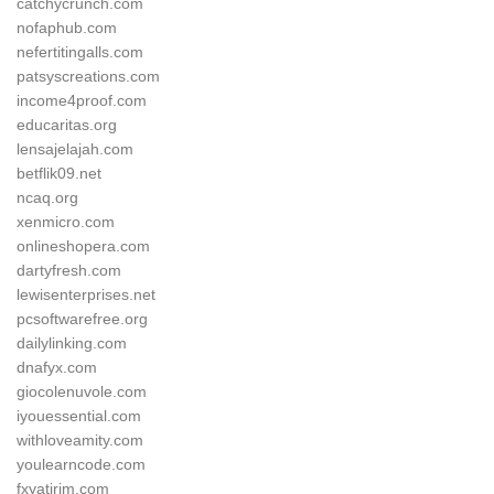
catchycrunch.com
nofaphub.com
nefertitingalls.com
patsyscreations.com
income4proof.com
educaritas.org
lensajelajah.com
betflik09.net
ncaq.org
xenmicro.com
onlineshopera.com
dartyfresh.com
lewisenterprises.net
pcsoftwarefree.org
dailylinking.com
dnafyx.com
giocolenuvole.com
iyouessential.com
withloveamity.com
youlearncode.com
fxyatirim.com