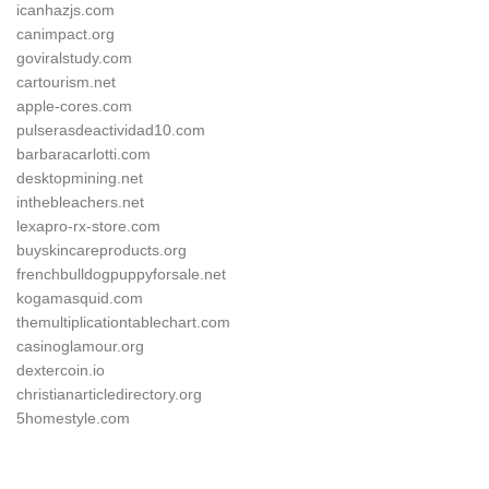
icanhazjs.com
canimpact.org
goviralstudy.com
cartourism.net
apple-cores.com
pulserasdeactividad10.com
barbaracarlotti.com
desktopmining.net
inthebleachers.net
lexapro-rx-store.com
buyskincareproducts.org
frenchbulldogpuppyforsale.net
kogamasquid.com
themultiplicationtablechart.com
casinoglamour.org
dextercoin.io
christianarticledirectory.org
5homestyle.com