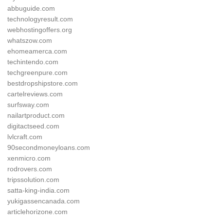
abbuguide.com
technologyresult.com
webhostingoffers.org
whatszow.com
ehomeamerca.com
techintendo.com
techgreenpure.com
bestdropshipstore.com
cartelreviews.com
surfsway.com
nailartproduct.com
digitactseed.com
lvlcraft.com
90secondmoneyloans.com
xenmicro.com
rodrovers.com
tripssolution.com
satta-king-india.com
yukigassencanada.com
articlehorizone.com