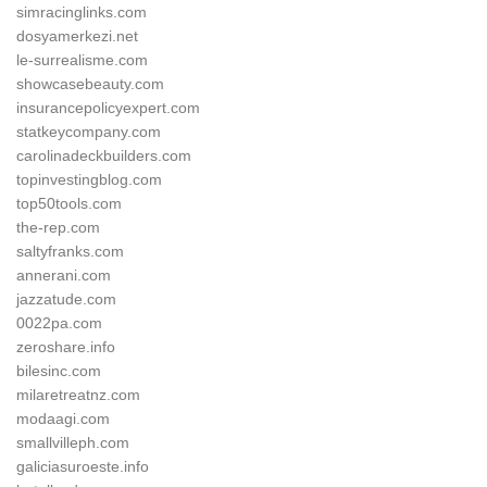
simracinglinks.com
dosyamerkezi.net
le-surrealisme.com
showcasebeauty.com
insurancepolicyexpert.com
statkeycompany.com
carolinadeckbuilders.com
topinvestingblog.com
top50tools.com
the-rep.com
saltyfranks.com
annerani.com
jazzatude.com
0022pa.com
zeroshare.info
bilesinc.com
milaretreatnz.com
modaagi.com
smallvilleph.com
galiciasuroeste.info