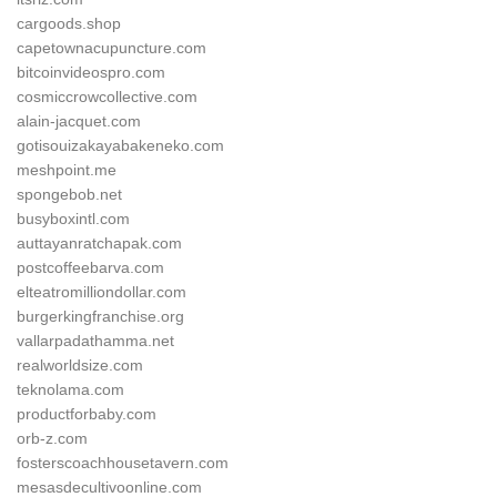
cargoods.shop
capetownacupuncture.com
bitcoinvideospro.com
cosmiccrowcollective.com
alain-jacquet.com
gotisouizakayabakeneko.com
meshpoint.me
spongebob.net
busyboxintl.com
auttayanratchapak.com
postcoffeebarva.com
elteatromilliondollar.com
burgerkingfranchise.org
vallarpadathamma.net
realworldsize.com
teknolama.com
productforbaby.com
orb-z.com
fosterscoachhousetavern.com
mesasdecultivoonline.com