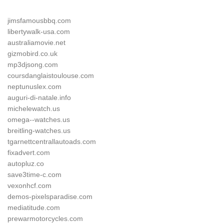
jimsfamousbbq.com
libertywalk-usa.com
australiamovie.net
gizmobird.co.uk
mp3djsong.com
coursdanglaistoulouse.com
neptunuslex.com
auguri-di-natale.info
michelewatch.us
omega--watches.us
breitling-watches.us
tgarnettcentrallautoads.com
fixadvert.com
autopluz.co
save3time-c.com
vexonhcf.com
demos-pixelsparadise.com
mediatitude.com
prewarmotorcycles.com