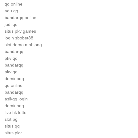
qq online
adu qq
bandarqq online
judi qq
situs pkv games
login sbobet88
slot demo mahjong
bandarqq
pkv qq
bandarqq
pkv qq
dominoqq
qq online
bandarqq
asikqq login
dominoqq
live hk lotto
slot pg
situs qq
situs pkv