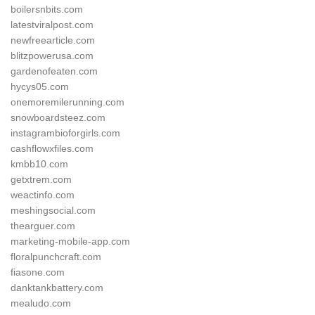
boilersnbits.com
latestviralpost.com
newfreearticle.com
blitzpowerusa.com
gardenofeaten.com
hycys05.com
onemoremilerunning.com
snowboardsteez.com
instagrambioforgirls.com
cashflowxfiles.com
kmbb10.com
getxtrem.com
weactinfo.com
meshingsocial.com
thearguer.com
marketing-mobile-app.com
floralpunchcraft.com
fiasone.com
danktankbattery.com
mealudo.com