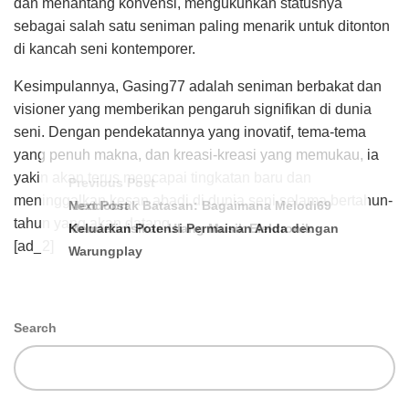
dan menantang konvensi, mengukuhkan statusnya
sebagai salah satu seniman paling menarik untuk ditonton
di kancah seni kontemporer.
Kesimpulannya, Gasing77 adalah seniman berbakat dan
visioner yang memberikan pengaruh signifikan di dunia
seni. Dengan pendekatannya yang inovatif, tema-tema
yang penuh makna, dan kreasi-kreasi yang memukau, ia
yakin akan terus mencapai tingkatan baru dan
Previous Post
meninggalkan kesan abadi di dunia seni selama bertahun-
Mendobrak Batasan: Bagaimana Melodi69
Next Post
tahun yang akan datang.
Mendefinisikan Ulang Musik Elektronik
Keluarkan Potensi Permainan Anda dengan
[ad_2]
Warungplay
Search