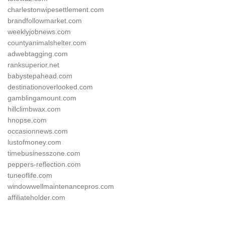
charlestonwipesettlement.com
brandfollowmarket.com
weeklyjobnews.com
countyanimalshelter.com
adwebtagging.com
ranksuperior.net
babystepahead.com
destinationoverlooked.com
gamblingamount.com
hillclimbwax.com
hnopse.com
occasionnews.com
lustofmoney.com
timebusinesszone.com
peppers-reflection.com
tuneoflife.com
windowwellmaintenancepros.com
affiliateholder.com