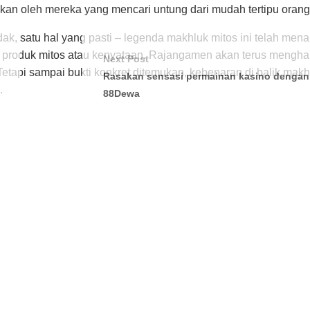
kan oleh mereka yang mencari untung dari mudah tertipu orang 
dak, satu hal yang pasti – legenda makhluk mitos ini telah men
itu produk mitos atau kenyataan, Rajangamen akan terus mengha
Next Post
etapi sampai bukti konkret ditemukan, kebenaran di balik makh
Rasakan sensasi permainan kasino dengan
.
88Dewa