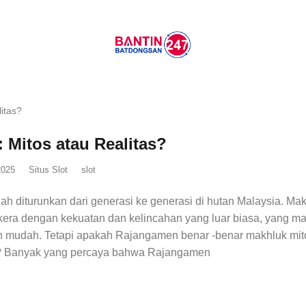
itas?
 Mitos atau Realitas?
2025
Situs Slot
slot
h diturunkan dari generasi ke generasi di hutan Malaysia. Ma
i kera dengan kekuatan dan kelincahan yang luar biasa, yang 
n mudah. Tetapi apakah Rajangamen benar -benar makhluk mito
ni? Banyak yang percaya bahwa Rajangamen