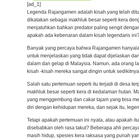
[ad_1]
Legenda Rajangamen adalah kisah yang telah ditur
dikatakan sebagai makhluk besar seperti kera de
menjatuhkan bahkan predator paling sengit denga
apakah ada kebenaran dalam kisah legendaris ini
Banyak yang percaya bahwa Rajangamen hanyalah p
untuk menjelaskan yang tidak dapat dijelaskan d
dalam dan gelap di Malaysia. Namun, ada orang la
kisah -kisah mereka sangat dingin untuk sedikitnya
Salah satu pertemuan seperti itu terjadi di des
makhluk besar seperti kera di kedalaman hutan. Mak
yang menggembung dan cakar tajam yang bisa mer
diri dengan kehidupan mereka, dan sejak itu, leg
Tetapi apakah pertemuan ini nyata, atau apakah itu 
disebabkan oleh rasa takut? Beberapa ahli perca
masih hidup, spesies kera raksasa yang punah yan