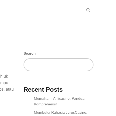
Search
khluk
mampu
Recent Posts
s, atau
Memahami Ahlicasino: Panduan
Komprehensif
Membuka Rahasia JurusCasino: