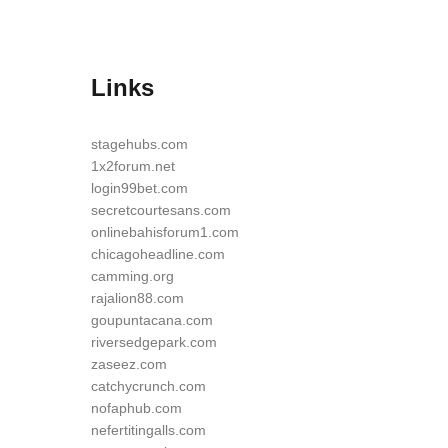
Links
stagehubs.com
1x2forum.net
login99bet.com
secretcourtesans.com
onlinebahisforum1.com
chicagoheadline.com
camming.org
rajalion88.com
goupuntacana.com
riversedgepark.com
zaseez.com
catchycrunch.com
nofaphub.com
nefertitingalls.com