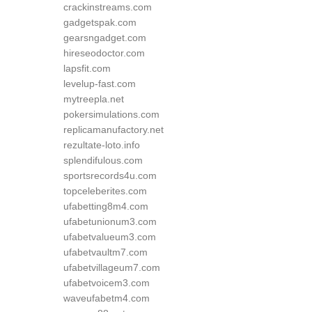
crackinstreams.com
gadgetspak.com
gearsngadget.com
hireseodoctor.com
lapsfit.com
levelup-fast.com
mytreepla.net
pokersimulations.com
replicamanufactory.net
rezultate-loto.info
splendifulous.com
sportsrecords4u.com
topceleberites.com
ufabetting8m4.com
ufabetunionum3.com
ufabetvalueum3.com
ufabetvaultm7.com
ufabetvillageum7.com
ufabetvoicem3.com
waveufabetm4.com