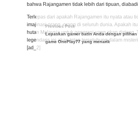
bahwa Rajangamen tidak lebih dari tipuan, diabadi
Terlepas dari apakah Rajangamen itu nyata atau ti
imajinasi orang -orang di seluruh dunia. Apakah 
Previous Post
hutan Malaysia untuk generasi yang akan datang. T
Lepaskan gamer batin Anda dengan pilihan
legendaris ini akan tetap terselubung dalam misteri
game OnePlay77 yang menarik
[ad_2]