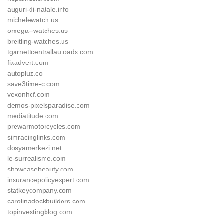
auguri-di-natale.info
michelewatch.us
omega--watches.us
breitling-watches.us
tgarnettcentrallautoads.com
fixadvert.com
autopluz.co
save3time-c.com
vexonhcf.com
demos-pixelsparadise.com
mediatitude.com
prewarmotorcycles.com
simracinglinks.com
dosyamerkezi.net
le-surrealisme.com
showcasebeauty.com
insurancepolicyexpert.com
statkeycompany.com
carolinadeckbuilders.com
topinvestingblog.com