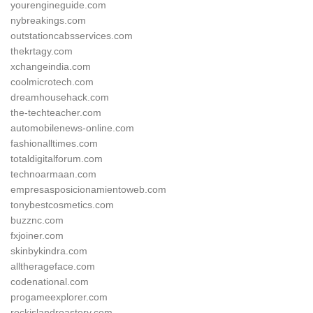
yourengineguide.com
nybreakings.com
outstationcabsservices.com
thekrtagy.com
xchangeindia.com
coolmicrotech.com
dreamhousehack.com
the-techteacher.com
automobilenews-online.com
fashionalltimes.com
totaldigitalforum.com
technoarmaan.com
empresasposicionamientoweb.com
tonybestcosmetics.com
buzznc.com
fxjoiner.com
skinbykindra.com
alltherageface.com
codenational.com
progameexplorer.com
rockislandroastery.com