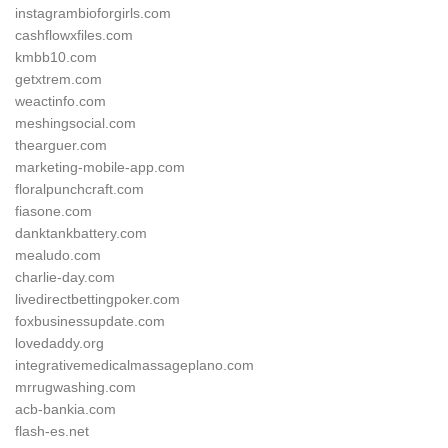
instagrambioforgirls.com
cashflowxfiles.com
kmbb10.com
getxtrem.com
weactinfo.com
meshingsocial.com
thearguer.com
marketing-mobile-app.com
floralpunchcraft.com
fiasone.com
danktankbattery.com
mealudo.com
charlie-day.com
livedirectbettingpoker.com
foxbusinessupdate.com
lovedaddy.org
integrativemedicalmassageplano.com
mrrugwashing.com
acb-bankia.com
flash-es.net