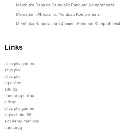
Membuka Rahasia Saung4D: Panduan Komprehensif
Memahami Ahlicasino: Panduan Komprehensif
Membuka Rahasia JurusCasino: Panduan Komprehensif
Links
situs pkv games
situs pkv
situs pkv
qq online
adu qq
bandarqq online
judi qq
situs pkv games
login sbobet88
slot demo mahjong
bandarqq