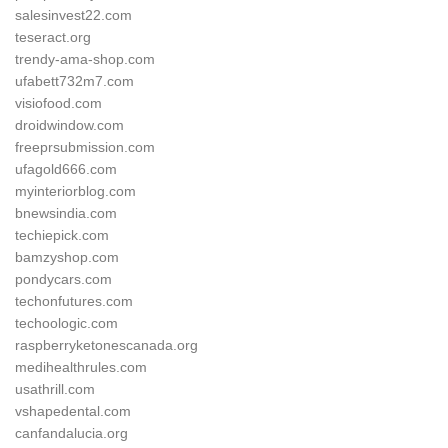
salesinvest22.com
teseract.org
trendy-ama-shop.com
ufabett732m7.com
visiofood.com
droidwindow.com
freeprsubmission.com
ufagold666.com
myinteriorblog.com
bnewsindia.com
techiepick.com
bamzyshop.com
pondycars.com
techonfutures.com
techoologic.com
raspberryketonescanada.org
medihealthrules.com
usathrill.com
vshapedental.com
canfandalucia.org