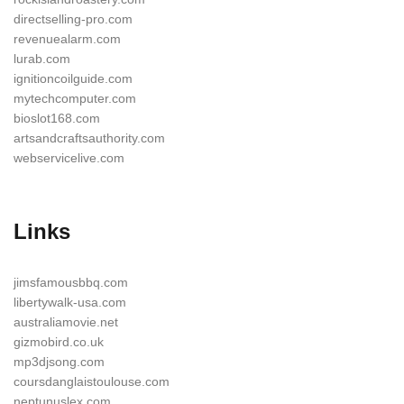
directselling-pro.com
revenuealarm.com
lurab.com
ignitioncoilguide.com
mytechcomputer.com
bioslot168.com
artsandcraftsauthority.com
webservicelive.com
Links
jimsfamousbbq.com
libertywalk-usa.com
australiamovie.net
gizmobird.co.uk
mp3djsong.com
coursdanglaistoulouse.com
neptunuslex.com