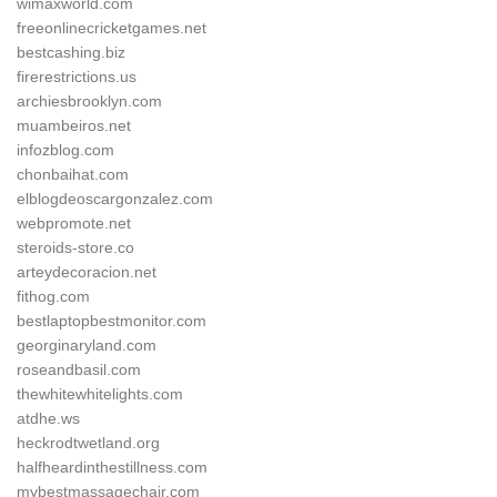
wimaxworld.com
freeonlinecricketgames.net
bestcashing.biz
firerestrictions.us
archiesbrooklyn.com
muambeiros.net
infozblog.com
chonbaihat.com
elblogdeoscargonzalez.com
webpromote.net
steroids-store.co
arteydecoracion.net
fithog.com
bestlaptopbestmonitor.com
georginaryland.com
roseandbasil.com
thewhitewhitelights.com
atdhe.ws
heckrodtwetland.org
halfheardinthestillness.com
mybestmassagechair.com