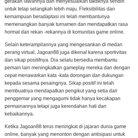
gerakan lawannya dan menyesuaikan taktiknya sendiri
untuk tetap selangkah lebih maju. Fleksibilitas dan
kemampuan beradaptasi ini telah membantunya
memenangkan banyak turnamen dan mendapatkan rasa
hormat dari rekan -rekannya di komunitas game online.
Selain keterampilannya yang mengesankan di medan
perang virtual, Jagoan88 juga dikenal karena sportivitas
dan sikap positifnya. Dia selalu bersedia membantu
pemain lain meningkatkan gameplay mereka dan dengan
cepat menawarkan kata -kata dorongan dan dukungan
kepada sesama pesaingnya. Sikap positif ini telah
membuatnya mendapatkan pengikut yang setia dari
penggemar yang mengagumi tidak hanya kecakapan
permainannya tetapi juga kerendahan hati dan
kebaikannya.
Ketika Jagoan88 terus meningkat di jajaran dunia game
online, banyak yang menonton dengan antisipasi untuk