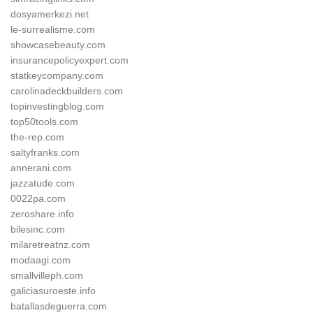
dosyamerkezi.net
le-surrealisme.com
showcasebeauty.com
insurancepolicyexpert.com
statkeycompany.com
carolinadeckbuilders.com
topinvestingblog.com
top50tools.com
the-rep.com
saltyfranks.com
annerani.com
jazzatude.com
0022pa.com
zeroshare.info
bilesinc.com
milaretreatnz.com
modaagi.com
smallvilleph.com
galiciasuroeste.info
batallasdeguerra.com