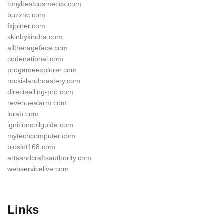
tonybestcosmetics.com
buzznc.com
fxjoiner.com
skinbykindra.com
alltherageface.com
codenational.com
progameexplorer.com
rockislandroastery.com
directselling-pro.com
revenuealarm.com
lurab.com
ignitioncoilguide.com
mytechcomputer.com
bioslot168.com
artsandcraftsauthority.com
webservicelive.com
Links