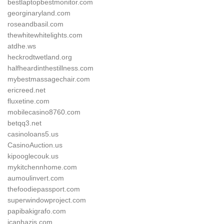
bestlaptopbestmonitor.com
georginaryland.com
roseandbasil.com
thewhitewhitelights.com
atdhe.ws
heckrodtwetland.org
halfheardinthestillness.com
mybestmassagechair.com
ericreed.net
fluxetine.com
mobilecasino8760.com
betqq3.net
casinoloans5.us
CasinoAuction.us
kipooglecouk.us
mykitchennhome.com
aumoulinvert.com
thefoodiepassport.com
superwindowproject.com
papibakigrafo.com
icanhazjs.com