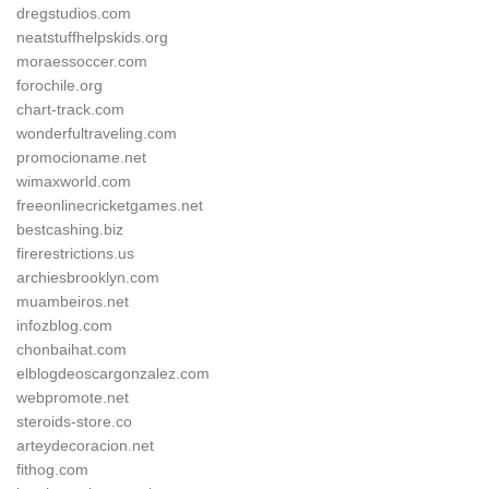
dregstudios.com
neatstuffhelpskids.org
moraessoccer.com
forochile.org
chart-track.com
wonderfultraveling.com
promocioname.net
wimaxworld.com
freeonlinecricketgames.net
bestcashing.biz
firerestrictions.us
archiesbrooklyn.com
muambeiros.net
infozblog.com
chonbaihat.com
elblogdeoscargonzalez.com
webpromote.net
steroids-store.co
arteydecoracion.net
fithog.com