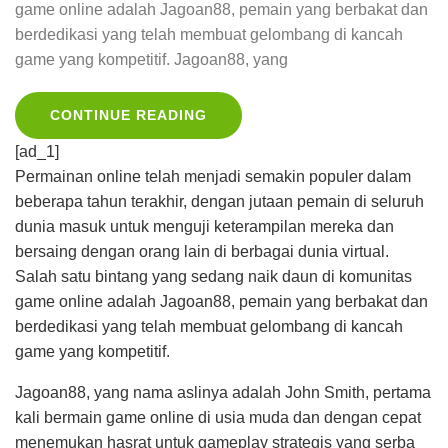
game online adalah Jagoan88, pemain yang berbakat dan
berdedikasi yang telah membuat gelombang di kancah
game yang kompetitif. Jagoan88, yang
CONTINUE READING
[ad_1]
Permainan online telah menjadi semakin populer dalam
beberapa tahun terakhir, dengan jutaan pemain di seluruh
dunia masuk untuk menguji keterampilan mereka dan
bersaing dengan orang lain di berbagai dunia virtual.
Salah satu bintang yang sedang naik daun di komunitas
game online adalah Jagoan88, pemain yang berbakat dan
berdedikasi yang telah membuat gelombang di kancah
game yang kompetitif.
Jagoan88, yang nama aslinya adalah John Smith, pertama
kali bermain game online di usia muda dan dengan cepat
menemukan hasrat untuk gameplay strategis yang serba