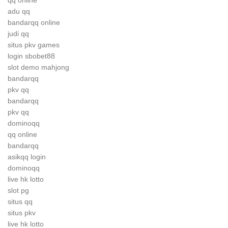
qq online
adu qq
bandarqq online
judi qq
situs pkv games
login sbobet88
slot demo mahjong
bandarqq
pkv qq
bandarqq
pkv qq
dominoqq
qq online
bandarqq
asikqq login
dominoqq
live hk lotto
slot pg
situs qq
situs pkv
live hk lotto