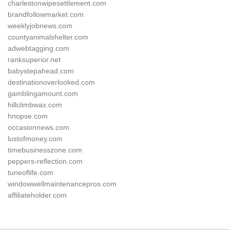
charlestonwipesettlement.com
brandfollowmarket.com
weeklyjobnews.com
countyanimalshelter.com
adwebtagging.com
ranksuperior.net
babystepahead.com
destinationoverlooked.com
gamblingamount.com
hillclimbwax.com
hnopse.com
occasionnews.com
lustofmoney.com
timebusinesszone.com
peppers-reflection.com
tuneoflife.com
windowwellmaintenancepros.com
affiliateholder.com