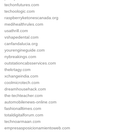
techonfutures.com
techoologic.com
raspberryketonescanada.org
medihealthrules.com
usathrill.com
vshapedental.com
canfandalucia.org
yourengineguide.com
nybreakings.com
outstationcabsservices.com
thekrtagy.com
xchangeindia.com
coolmicrotech.com
dreamhousehack.com
the-techteacher.com
automobilenews-online.com
fashionalltimes.com
totaldigitalforum.com
technoarmaan.com
empresasposicionamientoweb.com