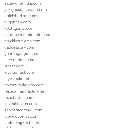
satta-king-india.com
yukigassencanada.com
articlehorizone.com
yuqqbbzp.com
7betagents6.com
coronavirusuptodate.com
crackinstreams.com
gadgetspak.com
gearsngadget.com
hireseodoctor.com
lapsfit.com
levelup-fast.com
mytreepla.net
pokersimulations.com
replicamanufactory.net
rezultate-loto.info
splendifulous.com
sportsrecords4u.com
topceleberites.com
ufabetting8m4.com