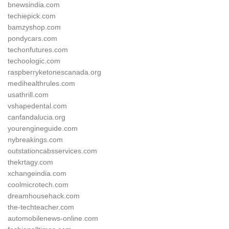
bnewsindia.com
techiepick.com
bamzyshop.com
pondycars.com
techonfutures.com
techoologic.com
raspberryketonescanada.org
medihealthrules.com
usathrill.com
vshapedental.com
canfandalucia.org
yourengineguide.com
nybreakings.com
outstationcabsservices.com
thekrtagy.com
xchangeindia.com
coolmicrotech.com
dreamhousehack.com
the-techteacher.com
automobilenews-online.com