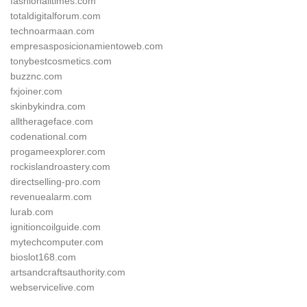
fashionalltimes.com
totaldigitalforum.com
technoarmaan.com
empresasposicionamientoweb.com
tonybestcosmetics.com
buzznc.com
fxjoiner.com
skinbykindra.com
alltherageface.com
codenational.com
progameexplorer.com
rockislandroastery.com
directselling-pro.com
revenuealarm.com
lurab.com
ignitioncoilguide.com
mytechcomputer.com
bioslot168.com
artsandcraftsauthority.com
webservicelive.com