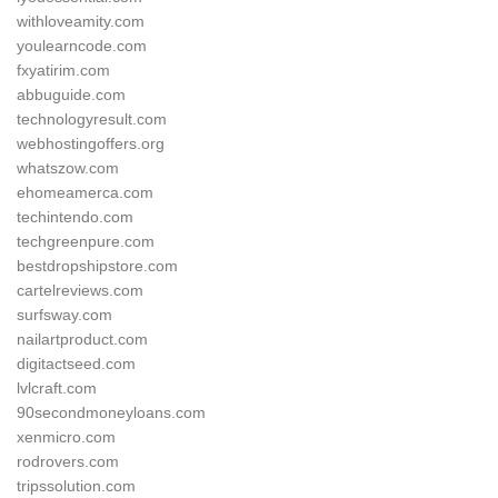
withloveamity.com
youlearncode.com
fxyatirim.com
abbuguide.com
technologyresult.com
webhostingoffers.org
whatszow.com
ehomeamerca.com
techintendo.com
techgreenpure.com
bestdropshipstore.com
cartelreviews.com
surfsway.com
nailartproduct.com
digitactseed.com
lvlcraft.com
90secondmoneyloans.com
xenmicro.com
rodrovers.com
tripssolution.com