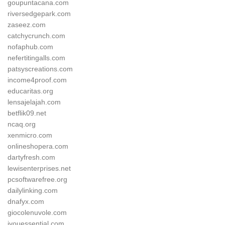
goupuntacana.com
riversedgepark.com
zaseez.com
catchycrunch.com
nofaphub.com
nefertitingalls.com
patsyscreations.com
income4proof.com
educaritas.org
lensajelajah.com
betflik09.net
ncaq.org
xenmicro.com
onlineshopera.com
dartyfresh.com
lewisenterprises.net
pcsoftwarefree.org
dailylinking.com
dnafyx.com
giocolenuvole.com
iyouessential.com