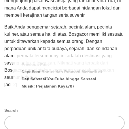
mengunjungi pasar Baščaršija yang ramai di Kota Tua, di
mana Anda dapat mencicipi berbagai hidangan lokal dan
membeli kerajinan tangan serta suvenir.
Baik Anda penggemar sejarah, pecinta alam, pecinta
kuliner, atau semua hal di atas, Bosgacor memiliki sesuatu
untuk ditawarkan kepada semua orang. Dengan
perpaduan unik antara budaya, sejarah, dan keindahan
alam, permata tersembunyi ini adalah destinasi yang
sayang untuk dilewatkan. Nikmati yang terbaik dari
Previous Post
Bosgacor dan ciptakan kenangan yang tak terlupakan
Dapatkan Bonus dan Promosi Menarik di
Next Post
seumur hidup.
HappyBet188
Dari Sensasi YouTube hingga Sensasi
[ad_2]
Musik: Perjalanan Kaya787
Search