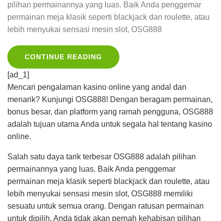
pilihan permainannya yang luas. Baik Anda penggemar
permainan meja klasik seperti blackjack dan roulette, atau
lebih menyukai sensasi mesin slot, OSG888
CONTINUE READING
[ad_1]
Mencari pengalaman kasino online yang andal dan
menarik? Kunjungi OSG888! Dengan beragam permainan,
bonus besar, dan platform yang ramah pengguna, OSG888
adalah tujuan utama Anda untuk segala hal tentang kasino
online.
Salah satu daya tarik terbesar OSG888 adalah pilihan
permainannya yang luas. Baik Anda penggemar
permainan meja klasik seperti blackjack dan roulette, atau
lebih menyukai sensasi mesin slot, OSG888 memiliki
sesuatu untuk semua orang. Dengan ratusan permainan
untuk dipilih, Anda tidak akan pernah kehabisan pilihan