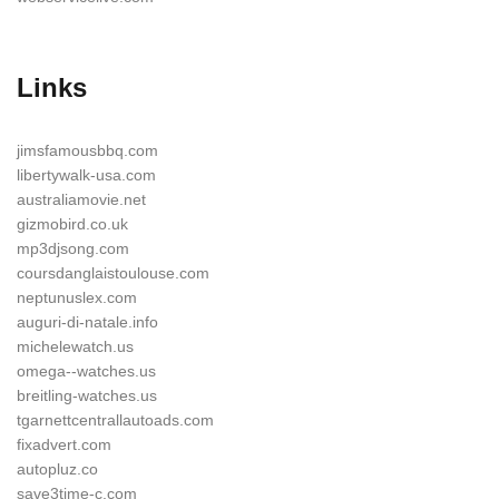
Links
jimsfamousbbq.com
libertywalk-usa.com
australiamovie.net
gizmobird.co.uk
mp3djsong.com
coursdanglaistoulouse.com
neptunuslex.com
auguri-di-natale.info
michelewatch.us
omega--watches.us
breitling-watches.us
tgarnettcentrallautoads.com
fixadvert.com
autopluz.co
save3time-c.com