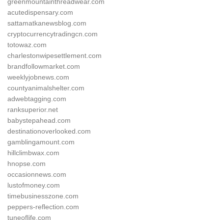
greenmountainthreadwear.com
acutedispensary.com
sattamatkanewsblog.com
cryptocurrencytradingcn.com
totowaz.com
charlestonwipesettlement.com
brandfollowmarket.com
weeklyjobnews.com
countyanimalshelter.com
adwebtagging.com
ranksuperior.net
babystepahead.com
destinationoverlooked.com
gamblingamount.com
hillclimbwax.com
hnopse.com
occasionnews.com
lustofmoney.com
timebusinesszone.com
peppers-reflection.com
tuneoflife.com