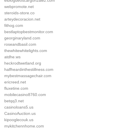
elblogdeoscargonzalez.com
webpromote.net
steroids-store.co
arteydecoracion.net
fithog.com
bestlaptopbestmonitor.com
georginaryland.com
roseandbasil.com
thewhitewhitelights.com
atdhe.ws
heckrodtwetland.org
halfheardinthestillness.com
mybestmassagechair.com
ericreed.net
fluxetine.com
mobilecasino8760.com
betqq3.net
casinoloans5.us
CasinoAuction.us
kipooglecouk.us
mykitchennhome.com