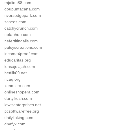
rajalion88.com
goupuntacana.com
riversedgepark.com
zaseez.com
catchycrunch.com
nofaphub.com
nefertitingalls.com
patsyscreations.com
income4proof.com
educaritas.org
lensajelajah.com
betflik09.net
ncaq.org
xenmicro.com
onlineshopera.com
dartyfresh.com
lewisenterprises.net
pcsoftwarefree.org
dailylinking.com
dnafyx.com