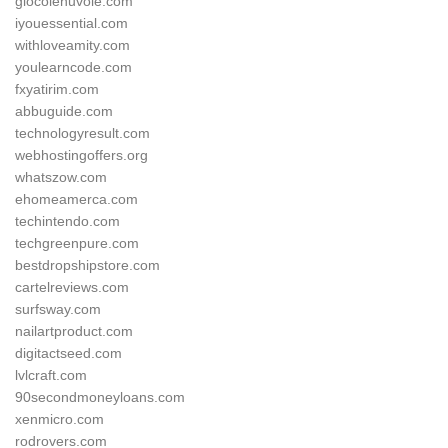
giocolenuvole.com
iyouessential.com
withloveamity.com
youlearncode.com
fxyatirim.com
abbuguide.com
technologyresult.com
webhostingoffers.org
whatszow.com
ehomeamerca.com
techintendo.com
techgreenpure.com
bestdropshipstore.com
cartelreviews.com
surfsway.com
nailartproduct.com
digitactseed.com
lvlcraft.com
90secondmoneyloans.com
xenmicro.com
rodrovers.com