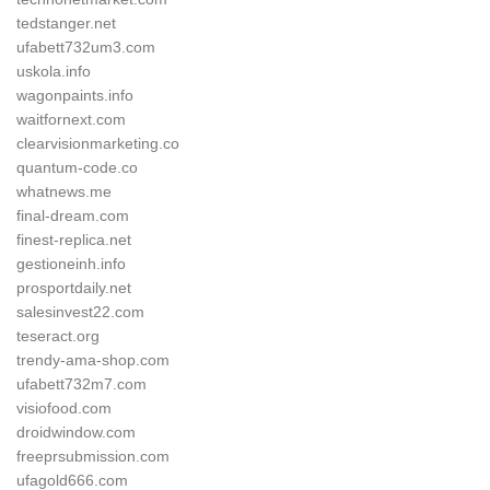
tedstanger.net
ufabett732um3.com
uskola.info
wagonpaints.info
waitfornext.com
clearvisionmarketing.co
quantum-code.co
whatnews.me
final-dream.com
finest-replica.net
gestioneinh.info
prosportdaily.net
salesinvest22.com
teseract.org
trendy-ama-shop.com
ufabett732m7.com
visiofood.com
droidwindow.com
freeprsubmission.com
ufagold666.com