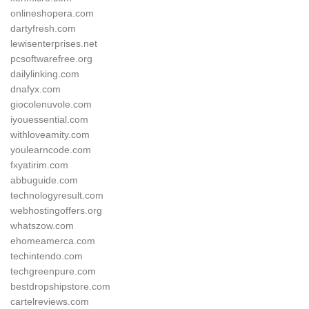
onlineshopera.com
dartyfresh.com
lewisenterprises.net
pcsoftwarefree.org
dailylinking.com
dnafyx.com
giocolenuvole.com
iyouessential.com
withloveamity.com
youlearncode.com
fxyatirim.com
abbuguide.com
technologyresult.com
webhostingoffers.org
whatszow.com
ehomeamerca.com
techintendo.com
techgreenpure.com
bestdropshipstore.com
cartelreviews.com