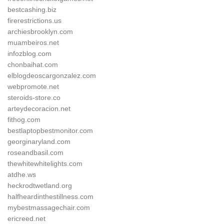
bestcashing.biz
firerestrictions.us
archiesbrooklyn.com
muambeiros.net
infozblog.com
chonbaihat.com
elblogdeoscargonzalez.com
webpromote.net
steroids-store.co
arteydecoracion.net
fithog.com
bestlaptopbestmonitor.com
georginaryland.com
roseandbasil.com
thewhitewhitelights.com
atdhe.ws
heckrodtwetland.org
halfheardinthestillness.com
mybestmassagechair.com
ericreed.net