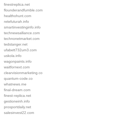
finestreplica.net
flounderandfumble.com
healthohunt.com
retefuturah.info
smartinvestinginfo.info
technewsalliance.com
technonetmarket.com
tedstanger.net
ufabett732um3.com
uskola.info
wagonpaints.info
waitfornext.com
clearvisionmarketing.co
quantum-code.co
whatnews.me
final-dream.com
finest-replica.net
gestioneinh.info
prosportdaily.net
salesinvest22.com