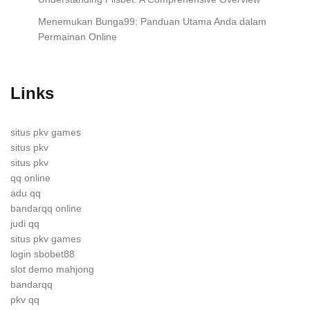
Menemukan Bunga99: Panduan Utama Anda dalam
Permainan Online
Links
situs pkv games
situs pkv
situs pkv
qq online
adu qq
bandarqq online
judi qq
situs pkv games
login sbobet88
slot demo mahjong
bandarqq
pkv qq