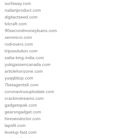
surfsway.com
nailartproduct.com
digitactseed.com
lvlcraft.com
90secondmoneyloans.com
xenmicro.com
rodrovers.com
tripssolution.com
satta-king-india.com
yukigassencanada.com
articlehorizone.com
yuqqbbzp.com
7betagents6.com
coronavirusuptodate.com
crackinstreams.com
gadgetspak.com
gearsngadget.com
hireseodoctor.com
lapsfit.com
levelup-fast.com