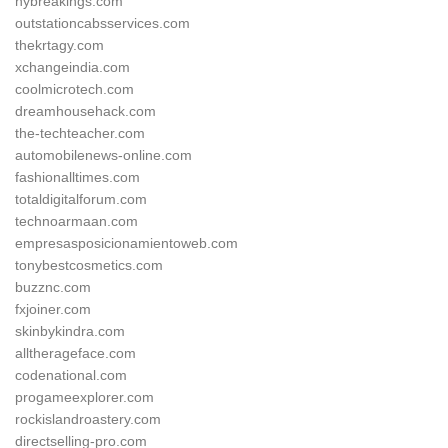
nybreakings.com
outstationcabsservices.com
thekrtagy.com
xchangeindia.com
coolmicrotech.com
dreamhousehack.com
the-techteacher.com
automobilenews-online.com
fashionalltimes.com
totaldigitalforum.com
technoarmaan.com
empresasposicionamientoweb.com
tonybestcosmetics.com
buzznc.com
fxjoiner.com
skinbykindra.com
alltherageface.com
codenational.com
progameexplorer.com
rockislandroastery.com
directselling-pro.com