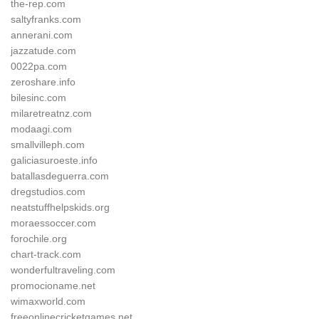
the-rep.com
saltyfranks.com
annerani.com
jazzatude.com
0022pa.com
zeroshare.info
bilesinc.com
milaretreatnz.com
modaagi.com
smallvilleph.com
galiciasuroeste.info
batallasdeguerra.com
dregstudios.com
neatstuffhelpskids.org
moraessoccer.com
forochile.org
chart-track.com
wonderfultraveling.com
promocioname.net
wimaxworld.com
freeonlinecricketgames.net