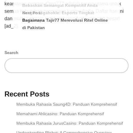
keamanan pemain, Omo777 adalah tujuan utama untuk
Bebaskan Semangat Kompetitif Anda
semua kebutuhan permainan kasino Anda. Daftar hari ini
dengan Ligahokie: Esports Tingkat
Next Post
dan mulai bermain untuk peluang Anda menang besar!
Berikutnya
Bagaimana Tajir77 Merevolusi Ritel Online
[ad_2]
di Pakistan
Search
Recent Posts
Membuka Rahasia Saung4D: Panduan Komprehensif
Memahami Ahlicasino: Panduan Komprehensif
Membuka Rahasia JurusCasino: Panduan Komprehensif
Understanding Plisbet: A Comprehensive Overview