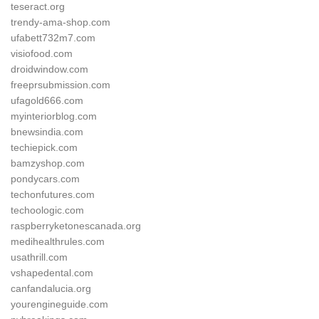
teseract.org
trendy-ama-shop.com
ufabett732m7.com
visiofood.com
droidwindow.com
freeprsubmission.com
ufagold666.com
myinteriorblog.com
bnewsindia.com
techiepick.com
bamzyshop.com
pondycars.com
techonfutures.com
techoologic.com
raspberryketonescanada.org
medihealthrules.com
usathrill.com
vshapedental.com
canfandalucia.org
yourengineguide.com