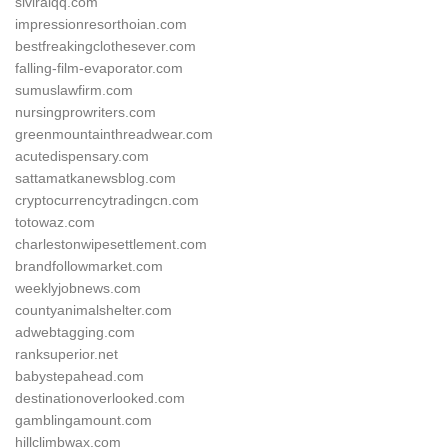
siviralqq.com
impressionresorthoian.com
bestfreakingclothesever.com
falling-film-evaporator.com
sumuslawfirm.com
nursingprowriters.com
greenmountainthreadwear.com
acutedispensary.com
sattamatkanewsblog.com
cryptocurrencytradingcn.com
totowaz.com
charlestonwipesettlement.com
brandfollowmarket.com
weeklyjobnews.com
countyanimalshelter.com
adwebtagging.com
ranksuperior.net
babystepahead.com
destinationoverlooked.com
gamblingamount.com
hillclimbwax.com