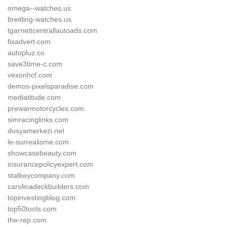
omega--watches.us
breitling-watches.us
tgarnettcentrallautoads.com
fixadvert.com
autopluz.co
save3time-c.com
vexonhcf.com
demos-pixelsparadise.com
mediatitude.com
prewarmotorcycles.com
simracinglinks.com
dosyamerkezi.net
le-surrealisme.com
showcasebeauty.com
insurancepolicyexpert.com
statkeycompany.com
carolinadeckbuilders.com
topinvestingblog.com
top50tools.com
the-rep.com