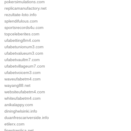
pokersimulations.com
replicamanufactory.net
rezultate-loto.info
splendifulous.com
sportsrecords4u.com
topceleberites.com
ufabetting8m4.com
ufabetunionum3.com
ufabetvalueum3.com
ufabetvaultm7.com
ufabetvillageum7.com
ufabetvoicem3.com
waveufabetm4.com
wayang88.net
websiteufabetm4.com
whiteufabetm4.com
anikalappy.com
dininghelsinki.info
duanfrescariverside.info
etilerx.com
finestreplica.net