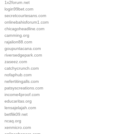
1x2forum.net
login99bet.com
secretcourtesans.com
onlinebahisforum1.com
chicagoheadline.com
camming.org
rajalion88.com
goupuntacana.com
riversedgepark.com
zaseez.com
catchycrunch.com
nofaphub.com
nefertitingalls.com
patsyscreations.com
income4proof.com
educaritas.org
lensajelajah.com
betflik09.net
ncaq.org
xenmicro.com