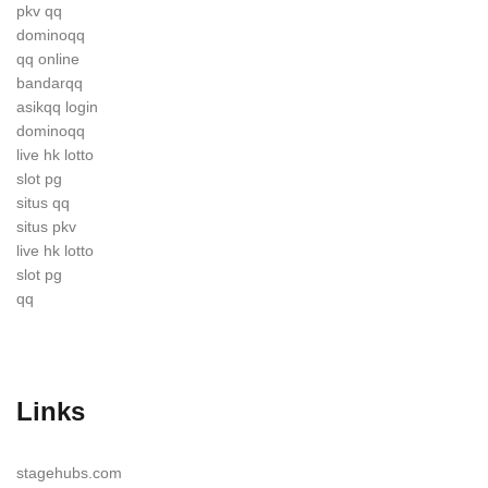
pkv qq
dominoqq
qq online
bandarqq
asikqq login
dominoqq
live hk lotto
slot pg
situs qq
situs pkv
live hk lotto
slot pg
qq
Links
stagehubs.com