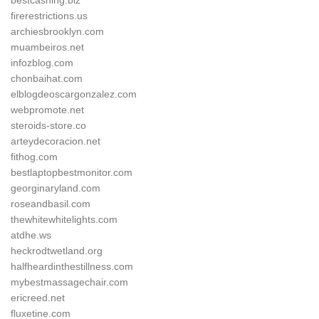
bestcashing.biz
firerestrictions.us
archiesbrooklyn.com
muambeiros.net
infozblog.com
chonbaihat.com
elblogdeoscargonzalez.com
webpromote.net
steroids-store.co
arteydecoracion.net
fithog.com
bestlaptopbestmonitor.com
georginaryland.com
roseandbasil.com
thewhitewhitelights.com
atdhe.ws
heckrodtwetland.org
halfheardinthestillness.com
mybestmassagechair.com
ericreed.net
fluxetine.com