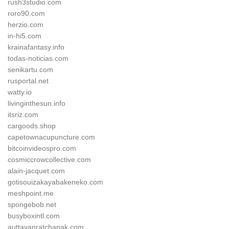
rush3studio.com
roro90.com
herzio.com
in-hi5.com
krainafantasy.info
todas-noticias.com
senikartu.com
rusportal.net
watty.io
livinginthesun.info
itsriz.com
cargoods.shop
capetownacupuncture.com
bitcoinvideospro.com
cosmiccrowcollective.com
alain-jacquet.com
gotisouizakayabakeneko.com
meshpoint.me
spongebob.net
busyboxintl.com
auttayanratchapak.com