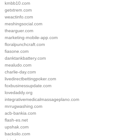
kmbb10.com
getxtrem.com
weactinfo.com
meshingsocial.com
thearguer.com
marketing-mobile-app.com
floralpunchcraft.com
fiasone.com
danktankbattery.com
mealudo.com
charlie-day.com
livedirectbettingpoker.com
foxbusinessupdate.com
lovedaddy.org
integrativemedicalmassageplano.com
mrrugwashing.com
acb-bankia.com
flash-es.net
upshak.com
backsilo.com