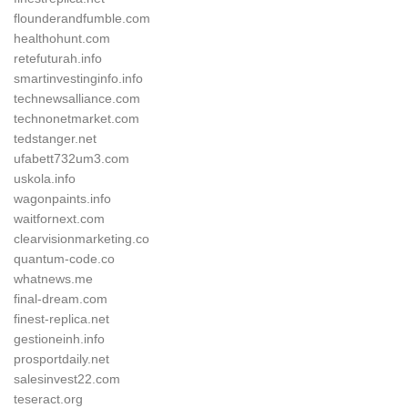
flounderandfumble.com
healthohunt.com
retefuturah.info
smartinvestinginfo.info
technewsalliance.com
technonetmarket.com
tedstanger.net
ufabett732um3.com
uskola.info
wagonpaints.info
waitfornext.com
clearvisionmarketing.co
quantum-code.co
whatnews.me
final-dream.com
finest-replica.net
gestioneinh.info
prosportdaily.net
salesinvest22.com
teseract.org