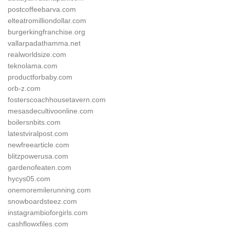
postcoffeebarva.com
elteatromilliondollar.com
burgerkingfranchise.org
vallarpadathamma.net
realworldsize.com
teknolama.com
productforbaby.com
orb-z.com
fosterscoachhousetavern.com
mesasdecultivoonline.com
boilersnbits.com
latestviralpost.com
newfreearticle.com
blitzpowerusa.com
gardenofeaten.com
hycys05.com
onemoremilerunning.com
snowboardsteez.com
instagrambioforgirls.com
cashflowxfiles.com