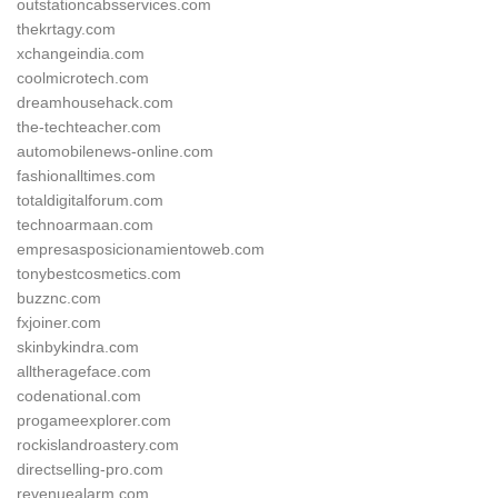
outstationcabsservices.com
thekrtagy.com
xchangeindia.com
coolmicrotech.com
dreamhousehack.com
the-techteacher.com
automobilenews-online.com
fashionalltimes.com
totaldigitalforum.com
technoarmaan.com
empresasposicionamientoweb.com
tonybestcosmetics.com
buzznc.com
fxjoiner.com
skinbykindra.com
alltherageface.com
codenational.com
progameexplorer.com
rockislandroastery.com
directselling-pro.com
revenuealarm.com