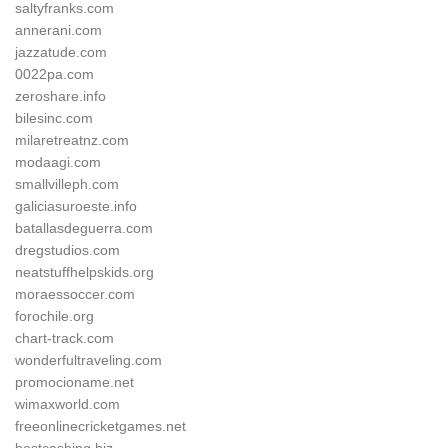
saltyfranks.com
annerani.com
jazzatude.com
0022pa.com
zeroshare.info
bilesinc.com
milaretreatnz.com
modaagi.com
smallvilleph.com
galiciasuroeste.info
batallasdeguerra.com
dregstudios.com
neatstuffhelpskids.org
moraessoccer.com
forochile.org
chart-track.com
wonderfultraveling.com
promocioname.net
wimaxworld.com
freeonlinecricketgames.net