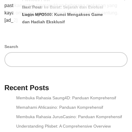
pastikan untuk memasukkan beberapa makanan yang
Dari Timur ke Barat: Sejarah dan Evolusi
Next Post
kaya omega-9 untuk meningkatkan kesehatan jantung.
Mahjong69
Login MPO500: Kunci Mengakses Game
[ad_2]
dan Hadiah Eksklusif
Search
Recent Posts
Membuka Rahasia Saung4D: Panduan Komprehensif
Memahami Ahlicasino: Panduan Komprehensif
Membuka Rahasia JurusCasino: Panduan Komprehensif
Understanding Plisbet: A Comprehensive Overview