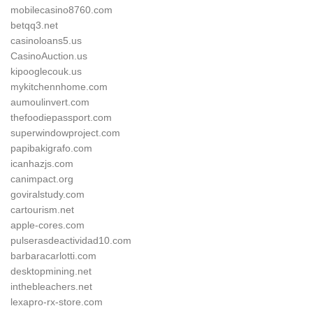
mobilecasino8760.com
betqq3.net
casinoloans5.us
CasinoAuction.us
kipooglecouk.us
mykitchennhome.com
aumoulinvert.com
thefoodiepassport.com
superwindowproject.com
papibakigrafo.com
icanhazjs.com
canimpact.org
goviralstudy.com
cartourism.net
apple-cores.com
pulserasdeactividad10.com
barbaracarlotti.com
desktopmining.net
inthebleachers.net
lexapro-rx-store.com