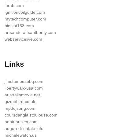
lurab.com
ignitioncoilguide.com
mytechcomputer.com
bioslot168.com
artsandcraftsauthority.com
webservicelive.com
Links
jimsfamousbbq.com
libertywalk-usa.com
australiamovie.net
gizmobird.co.uk
mp3djsong.com
coursdanglaistoulouse.com
neptunuslex.com
auguri-di-natale.info
michelewatch.us