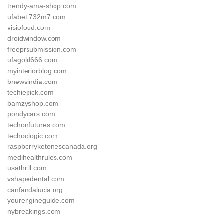
trendy-ama-shop.com
ufabett732m7.com
visiofood.com
droidwindow.com
freeprsubmission.com
ufagold666.com
myinteriorblog.com
bnewsindia.com
techiepick.com
bamzyshop.com
pondycars.com
techonfutures.com
techoologic.com
raspberryketonescanada.org
medihealthrules.com
usathrill.com
vshapedental.com
canfandalucia.org
yourengineguide.com
nybreakings.com