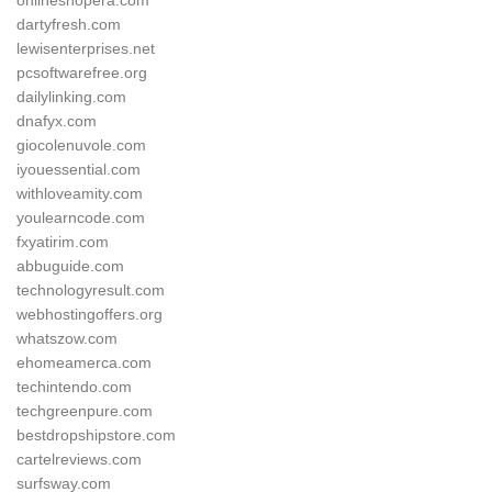
onlineshopera.com
dartyfresh.com
lewisenterprises.net
pcsoftwarefree.org
dailylinking.com
dnafyx.com
giocolenuvole.com
iyouessential.com
withloveamity.com
youlearncode.com
fxyatirim.com
abbuguide.com
technologyresult.com
webhostingoffers.org
whatszow.com
ehomeamerca.com
techintendo.com
techgreenpure.com
bestdropshipstore.com
cartelreviews.com
surfsway.com