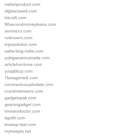
nailartproduct.com
digitactseed.com
lvlcraft.com
90secondmoneyloans.com
xenmicro.com
rodrovers.com
tripssolution.com
satta-king-india.com
yukigassencanada.com
articlehorizone.com
yuqqbbzp.com
7betagents6.com
coronavirusuptodate.com
crackinstreams.com
gadgetspak.com
gearsngadget.com
hireseodoctor.com
lapsfit.com
levelup-fast.com
mytreepla.net