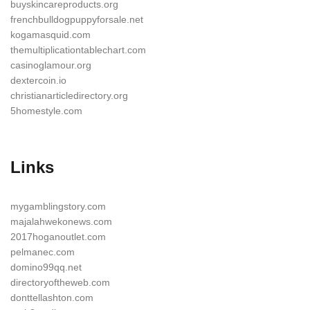
buyskincareproducts.org
frenchbulldogpuppyforsale.net
kogamasquid.com
themultiplicationtablechart.com
casinoglamour.org
dextercoin.io
christianarticledirectory.org
5homestyle.com
Links
mygamblingstory.com
majalahwekonews.com
2017hoganoutlet.com
pelmanec.com
domino99qq.net
directoryoftheweb.com
donttellashton.com