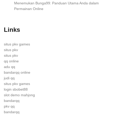
Menemukan Bunga99: Panduan Utama Anda dalam
Permainan Online
Links
situs pkv games
situs pkv
situs pkv
qq online
adu qq
bandarqq online
judi qq
situs pkv games
login sbobet88
slot demo mahjong
bandarqq
pkv qq
bandarqq