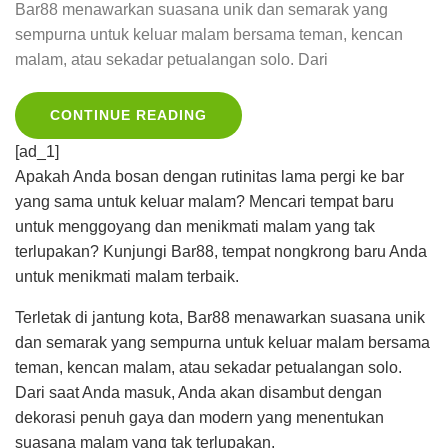
Bar88 menawarkan suasana unik dan semarak yang
sempurna untuk keluar malam bersama teman, kencan
malam, atau sekadar petualangan solo. Dari
CONTINUE READING
[ad_1]
Apakah Anda bosan dengan rutinitas lama pergi ke bar
yang sama untuk keluar malam? Mencari tempat baru
untuk menggoyang dan menikmati malam yang tak
terlupakan? Kunjungi Bar88, tempat nongkrong baru Anda
untuk menikmati malam terbaik.
Terletak di jantung kota, Bar88 menawarkan suasana unik
dan semarak yang sempurna untuk keluar malam bersama
teman, kencan malam, atau sekadar petualangan solo.
Dari saat Anda masuk, Anda akan disambut dengan
dekorasi penuh gaya dan modern yang menentukan
suasana malam yang tak terlupakan.