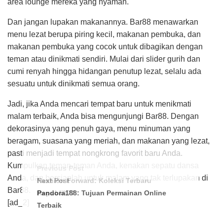
area lounge mereka yang nyaman.
Dan jangan lupakan makanannya. Bar88 menawarkan
menu lezat berupa piring kecil, makanan pembuka, dan
makanan pembuka yang cocok untuk dibagikan dengan
teman atau dinikmati sendiri. Mulai dari slider gurih dan
cumi renyah hingga hidangan penutup lezat, selalu ada
sesuatu untuk dinikmati semua orang.
Jadi, jika Anda mencari tempat baru untuk menikmati
malam terbaik, Anda bisa mengunjungi Bar88. Dengan
dekorasinya yang penuh gaya, menu minuman yang
beragam, suasana yang meriah, dan makanan yang lezat,
pasti menjadi tempat nongkrong favorit baru Anda.
Kumpulkan teman-teman Anda, kenakan sepatu dansa
Previous Post
Anda, dan bersiaplah untuk malam yang tak terlupakan di
Fashion Forward: Koleksi Terbaru
Next Post
Bar88.
Republik77
Pandora188: Tujuan Permainan Online
[ad_2]
Terbaik