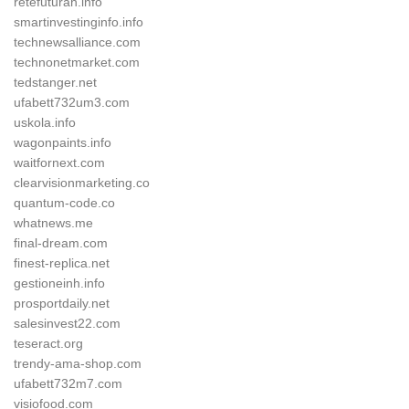
retefuturah.info
smartinvestinginfo.info
technewsalliance.com
technonetmarket.com
tedstanger.net
ufabett732um3.com
uskola.info
wagonpaints.info
waitfornext.com
clearvisionmarketing.co
quantum-code.co
whatnews.me
final-dream.com
finest-replica.net
gestioneinh.info
prosportdaily.net
salesinvest22.com
teseract.org
trendy-ama-shop.com
ufabett732m7.com
visiofood.com