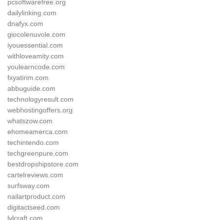
pcsoftwarefree.org
dailylinking.com
dnafyx.com
giocolenuvole.com
iyouessential.com
withloveamity.com
youlearncode.com
fxyatirim.com
abbuguide.com
technologyresult.com
webhostingoffers.org
whatszow.com
ehomeamerca.com
techintendo.com
techgreenpure.com
bestdropshipstore.com
cartelreviews.com
surfsway.com
nailartproduct.com
digitactseed.com
lvlcraft.com