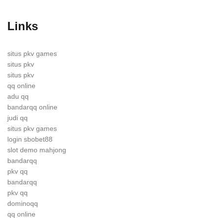
Links
situs pkv games
situs pkv
situs pkv
qq online
adu qq
bandarqq online
judi qq
situs pkv games
login sbobet88
slot demo mahjong
bandarqq
pkv qq
bandarqq
pkv qq
dominoqq
qq online