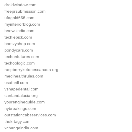
droidwindow.com
freeprsubmission.com
ufagold666.com
myinteriorblog.com
bnewsindia.com
techiepick.com
bamzyshop.com
pondycars.com
techonfutures.com
techoologic.com
raspberryketonescanada.org
medihealthrules.com
usathrill.com
vshapedental.com
canfandalucia.org
yourengineguide.com
nybreakings.com
outstationcabsservices.com
thekrtagy.com
xchangeindia.com