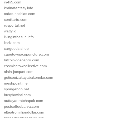
in-hi5.com
krainafantasy.info
todas-noticias.com
senikartu.com
rusportal.net
watty.io
livinginthesun.info
itsriz.com
cargoods.shop
capetownacupuncture.com
bitcoinvideospro.com
cosmiccrowcollective.com
alain-jacquet.com
gotisouizakayabakeneko.com
meshpoint.me
spongebob.net
busyboxintl.com
auttayanratchapak.com
postcoffeebarva.com
elteatromilliondollar.com