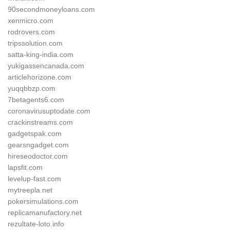
90secondmoneyloans.com
xenmicro.com
rodrovers.com
tripssolution.com
satta-king-india.com
yukigassencanada.com
articlehorizone.com
yuqqbbzp.com
7betagents6.com
coronavirusuptodate.com
crackinstreams.com
gadgetspak.com
gearsngadget.com
hireseodoctor.com
lapsfit.com
levelup-fast.com
mytreepla.net
pokersimulations.com
replicamanufactory.net
rezultate-loto.info