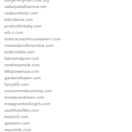
burgerkingfranchise.org
vallarpadathamma.net
realworldsize.com
teknolama.com
productforbaby.com
orb-z.com
fosterscoachhousetavern.com
mesasdecultivoonline.com
boilersnbits.com
latestviralpost.com
newfreearticle.com
blitzpowerusa.com
gardenofeaten.com
hycys05.com
onemoremilerunning.com
snowboardsteez.com
instagrambioforgirls.com
cashflowxfiles.com
kmbb10.com
getxtrem.com
weactinfo.com