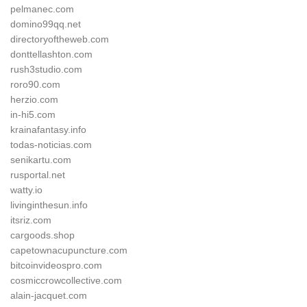
pelmanec.com
domino99qq.net
directoryoftheweb.com
donttellashton.com
rush3studio.com
roro90.com
herzio.com
in-hi5.com
krainafantasy.info
todas-noticias.com
senikartu.com
rusportal.net
watty.io
livinginthesun.info
itsriz.com
cargoods.shop
capetownacupuncture.com
bitcoinvideospro.com
cosmiccrowcollective.com
alain-jacquet.com