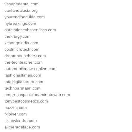
vshapedental.com
canfandalucia.org
yourengineguide.com
nybreakings.com
outstationcabsservices.com
thekrtagy.com
xchangeindia.com
coolmicrotech.com
dreamhousehack.com
the-techteacher.com
automobilenews-online.com
fashionalltimes.com
totaldigitalforum.com
technoarmaan.com
empresasposicionamientoweb.com
tonybestcosmetics.com
buzznc.com
fxjoiner.com
skinbykindra.com
alltherageface.com