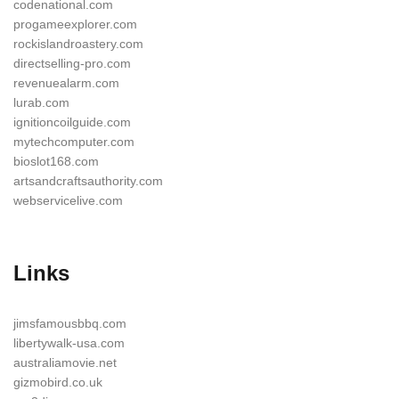
codenational.com
progameexplorer.com
rockislandroastery.com
directselling-pro.com
revenuealarm.com
lurab.com
ignitioncoilguide.com
mytechcomputer.com
bioslot168.com
artsandcraftsauthority.com
webservicelive.com
Links
jimsfamousbbq.com
libertywalk-usa.com
australiamovie.net
gizmobird.co.uk