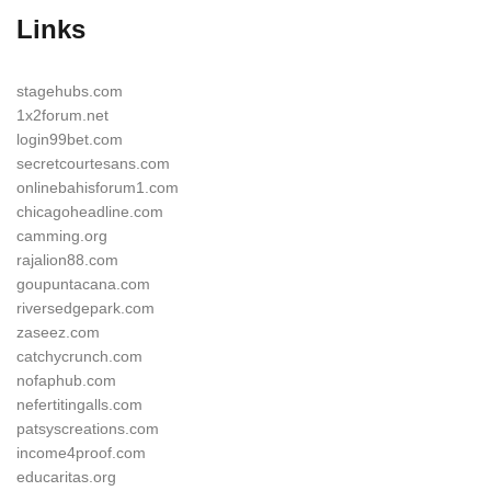
Links
stagehubs.com
1x2forum.net
login99bet.com
secretcourtesans.com
onlinebahisforum1.com
chicagoheadline.com
camming.org
rajalion88.com
goupuntacana.com
riversedgepark.com
zaseez.com
catchycrunch.com
nofaphub.com
nefertitingalls.com
patsyscreations.com
income4proof.com
educaritas.org