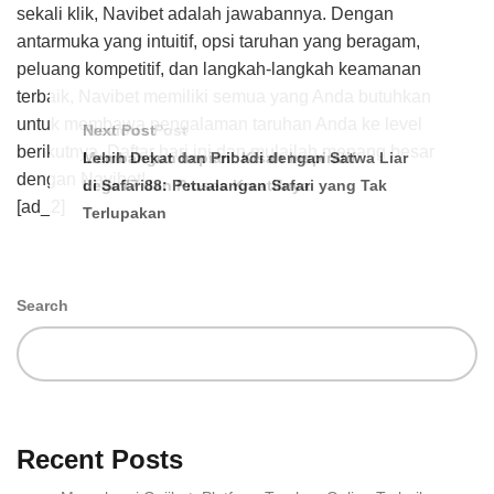
sekali klik, Navibet adalah jawabannya. Dengan
antarmuka yang intuitif, opsi taruhan yang beragam,
peluang kompetitif, dan langkah-langkah keamanan
terbaik, Navibet memiliki semua yang Anda butuhkan
untuk membawa pengalaman taruhan Anda ke level
Previous Post
Next Post
berikutnya. Daftar hari ini dan mulailah menang besar
Membangun Impian: Kisah Inspiratif
Lebih Dekat dan Pribadi dengan Satwa Liar
dengan Navibet!
Lego77 dan Proses Kreatifnya
di Safari88: Petualangan Safari yang Tak
[ad_2]
Terlupakan
Search
Recent Posts