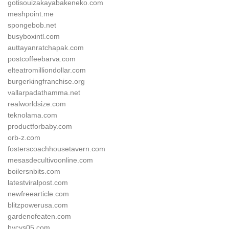
gotisouizakayabakeneko.com
meshpoint.me
spongebob.net
busyboxintl.com
auttayanratchapak.com
postcoffeebarva.com
elteatromilliondollar.com
burgerkingfranchise.org
vallarpadathamma.net
realworldsize.com
teknolama.com
productforbaby.com
orb-z.com
fosterscoachhousetavern.com
mesasdecultivoonline.com
boilersnbits.com
latestviralpost.com
newfreearticle.com
blitzpowerusa.com
gardenofeaten.com
hycys05.com