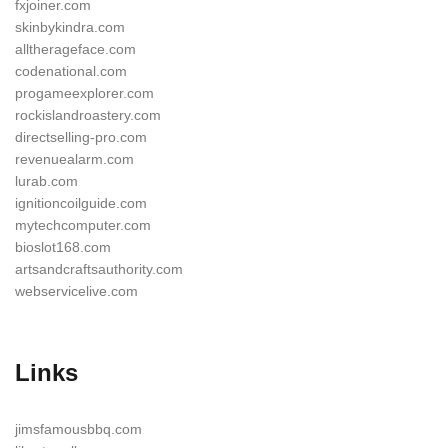
fxjoiner.com
skinbykindra.com
alltherageface.com
codenational.com
progameexplorer.com
rockislandroastery.com
directselling-pro.com
revenuealarm.com
lurab.com
ignitioncoilguide.com
mytechcomputer.com
bioslot168.com
artsandcraftsauthority.com
webservicelive.com
Links
jimsfamousbbq.com