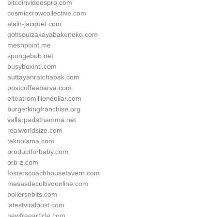
bitcoinvideospro.com
cosmiccrowcollective.com
alain-jacquet.com
gotisouizakayabakeneko.com
meshpoint.me
spongebob.net
busyboxintl.com
auttayanratchapak.com
postcoffeebarva.com
elteatromilliondollar.com
burgerkingfranchise.org
vallarpadathamma.net
realworldsize.com
teknolama.com
productforbaby.com
orb-z.com
fosterscoachhousetavern.com
mesasdecultivoonline.com
boilersnbits.com
latestviralpost.com
newfreearticle.com