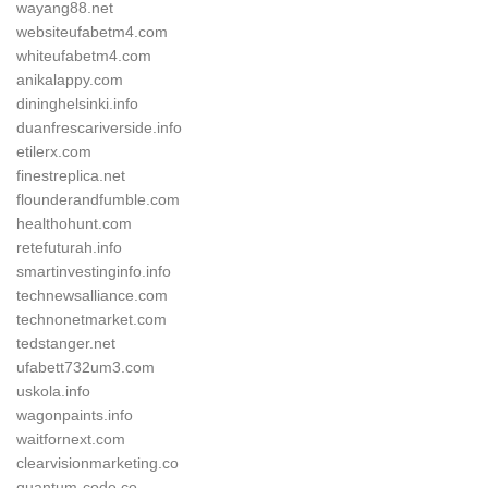
wayang88.net
websiteufabetm4.com
whiteufabetm4.com
anikalappy.com
dininghelsinki.info
duanfrescariverside.info
etilerx.com
finestreplica.net
flounderandfumble.com
healthohunt.com
retefuturah.info
smartinvestinginfo.info
technewsalliance.com
technonetmarket.com
tedstanger.net
ufabett732um3.com
uskola.info
wagonpaints.info
waitfornext.com
clearvisionmarketing.co
quantum-code.co