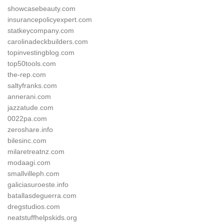
showcasebeauty.com
insurancepolicyexpert.com
statkeycompany.com
carolinadeckbuilders.com
topinvestingblog.com
top50tools.com
the-rep.com
saltyfranks.com
annerani.com
jazzatude.com
0022pa.com
zeroshare.info
bilesinc.com
milaretreatnz.com
modaagi.com
smallvilleph.com
galiciasuroeste.info
batallasdeguerra.com
dregstudios.com
neatstuffhelpskids.org