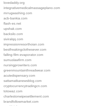
lovedaddy.org
integrativemedicalmassageplano.com
mrrugwashing.com
acb-bankia.com
flash-es.net
upshak.com
backsilo.com
siviralqq.com
impressionresorthoian.com
bestfreakingclothesever.com
falling-film-evaporator.com
sumuslawfirm.com
nursingprowriters.com
greenmountainthreadwear.com
acutedispensary.com
sattamatkanewsblog.com
cryptocurrencytradingcn.com
totowaz.com
charlestonwipesettlement.com
brandfollowmarket.com