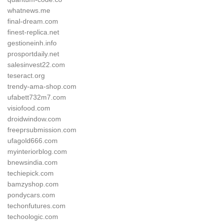
whatnews.me
final-dream.com
finest-replica.net
gestioneinh.info
prosportdaily.net
salesinvest22.com
teseract.org
trendy-ama-shop.com
ufabett732m7.com
visiofood.com
droidwindow.com
freeprsubmission.com
ufagold666.com
myinteriorblog.com
bnewsindia.com
techiepick.com
bamzyshop.com
pondycars.com
techonfutures.com
techoologic.com