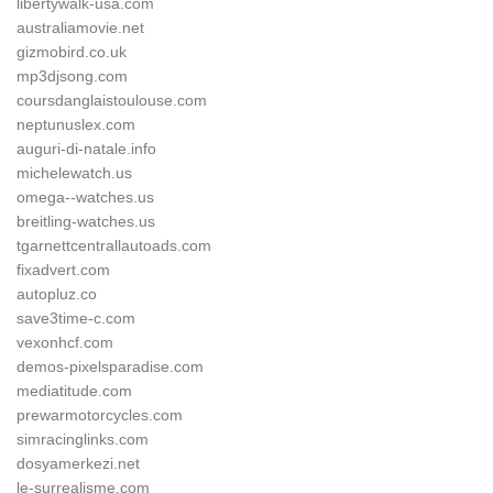
libertywalk-usa.com
australiamovie.net
gizmobird.co.uk
mp3djsong.com
coursdanglaistoulouse.com
neptunuslex.com
auguri-di-natale.info
michelewatch.us
omega--watches.us
breitling-watches.us
tgarnettcentrallautoads.com
fixadvert.com
autopluz.co
save3time-c.com
vexonhcf.com
demos-pixelsparadise.com
mediatitude.com
prewarmotorcycles.com
simracinglinks.com
dosyamerkezi.net
le-surrealisme.com