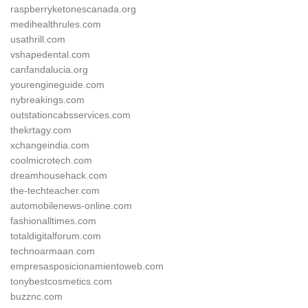
raspberryketonescanada.org
medihealthrules.com
usathrill.com
vshapedental.com
canfandalucia.org
yourengineguide.com
nybreakings.com
outstationcabsservices.com
thekrtagy.com
xchangeindia.com
coolmicrotech.com
dreamhousehack.com
the-techteacher.com
automobilenews-online.com
fashionalltimes.com
totaldigitalforum.com
technoarmaan.com
empresasposicionamientoweb.com
tonybestcosmetics.com
buzznc.com