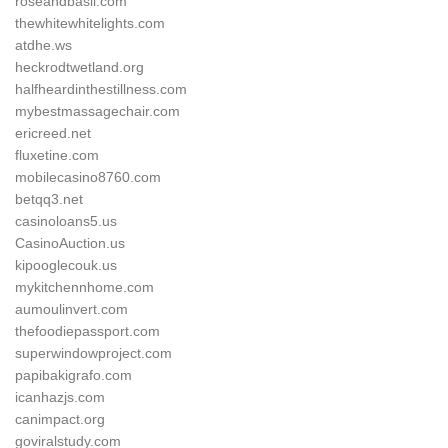
roseandbasil.com
thewhitewhitelights.com
atdhe.ws
heckrodtwetland.org
halfheardinthestillness.com
mybestmassagechair.com
ericreed.net
fluxetine.com
mobilecasino8760.com
betqq3.net
casinoloans5.us
CasinoAuction.us
kipooglecouk.us
mykitchennhome.com
aumoulinvert.com
thefoodiepassport.com
superwindowproject.com
papibakigrafo.com
icanhazjs.com
canimpact.org
goviralstudy.com