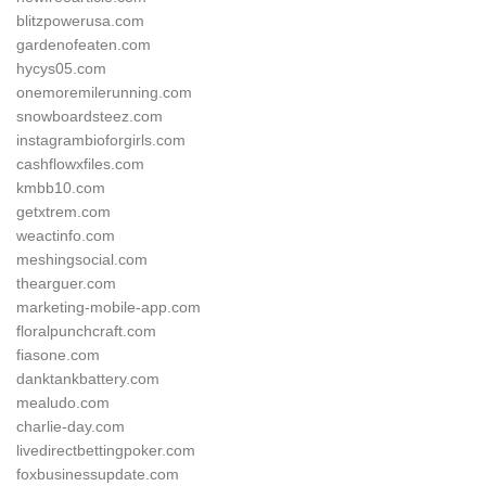
blitzpowerusa.com
gardenofeaten.com
hycys05.com
onemoremilerunning.com
snowboardsteez.com
instagrambioforgirls.com
cashflowxfiles.com
kmbb10.com
getxtrem.com
weactinfo.com
meshingsocial.com
thearguer.com
marketing-mobile-app.com
floralpunchcraft.com
fiasone.com
danktankbattery.com
mealudo.com
charlie-day.com
livedirectbettingpoker.com
foxbusinessupdate.com