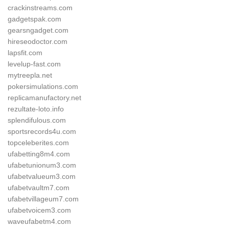
crackinstreams.com
gadgetspak.com
gearsngadget.com
hireseodoctor.com
lapsfit.com
levelup-fast.com
mytreepla.net
pokersimulations.com
replicamanufactory.net
rezultate-loto.info
splendifulous.com
sportsrecords4u.com
topceleberites.com
ufabetting8m4.com
ufabetunionum3.com
ufabetvalueum3.com
ufabetvaultm7.com
ufabetvillageum7.com
ufabetvoicem3.com
waveufabetm4.com