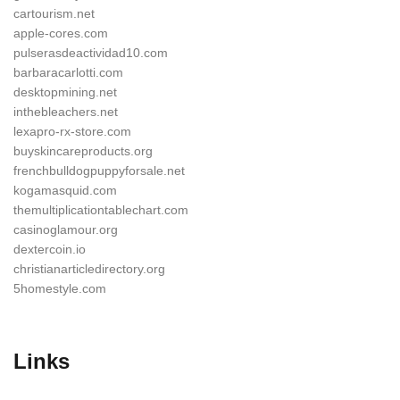
cartourism.net
apple-cores.com
pulserasdeactividad10.com
barbaracarlotti.com
desktopmining.net
inthebleachers.net
lexapro-rx-store.com
buyskincareproducts.org
frenchbulldogpuppyforsale.net
kogamasquid.com
themultiplicationtablechart.com
casinoglamour.org
dextercoin.io
christianarticledirectory.org
5homestyle.com
Links