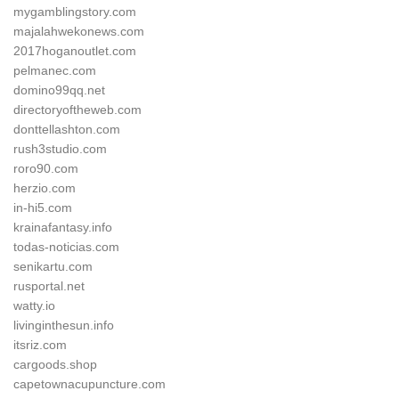
mygamblingstory.com
majalahwekonews.com
2017hoganoutlet.com
pelmanec.com
domino99qq.net
directoryoftheweb.com
donttellashton.com
rush3studio.com
roro90.com
herzio.com
in-hi5.com
krainafantasy.info
todas-noticias.com
senikartu.com
rusportal.net
watty.io
livinginthesun.info
itsriz.com
cargoods.shop
capetownacupuncture.com