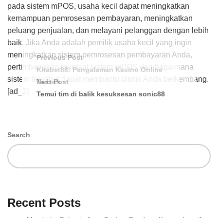
pada sistem mPOS, usaha kecil dapat meningkatkan
kemampuan pemrosesan pembayaran, meningkatkan
peluang penjualan, dan melayani pelanggan dengan lebih
baik. Jika Anda adalah pemilik usaha kecil yang ingin
meningkatkan sistem pemrosesan pembayaran Anda,
Previous Post
pertimbangkan manfaat sistem mPOS dan bagaimana
Kitabet88: Pengalaman Kasino Online
sistem tersebut dapat membantu bisnis Anda berkembang.
Terbaik
Next Post
[ad_2]
Temui tim di balik kesuksesan sonic88
Search
Recent Posts