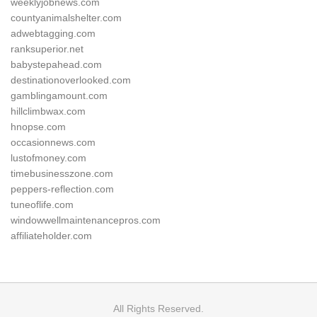
weeklyjobnews.com
countyanimalshelter.com
adwebtagging.com
ranksuperior.net
babystepahead.com
destinationoverlooked.com
gamblingamount.com
hillclimbwax.com
hnopse.com
occasionnews.com
lustofmoney.com
timebusinesszone.com
peppers-reflection.com
tuneoflife.com
windowwellmaintenancepros.com
affiliateholder.com
All Rights Reserved.