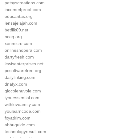
patsyscreations.com
income4proof.com
educaritas.org
lensajelajah.com
betflik09.net
ncaq.org
xenmicro.com
onlineshopera.com
dartyfresh.com
lewisenterprises.net
pcsoftwarefree.org
dailylinking.com
dnafyx.com
giocolenuvole.com
iyouessential.com
withloveamity.com
youlearncode.com
fxyatirim.com
abbuguide.com
technologyresult.com