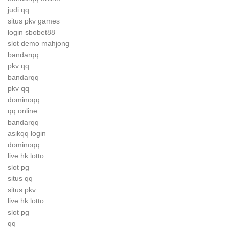
judi qq
situs pkv games
login sbobet88
slot demo mahjong
bandarqq
pkv qq
bandarqq
pkv qq
dominoqq
qq online
bandarqq
asikqq login
dominoqq
live hk lotto
slot pg
situs qq
situs pkv
live hk lotto
slot pg
qq