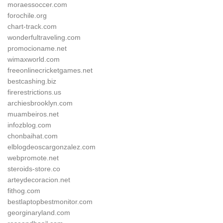
moraessoccer.com
forochile.org
chart-track.com
wonderfultraveling.com
promocioname.net
wimaxworld.com
freeonlinecricketgames.net
bestcashing.biz
firerestrictions.us
archiesbrooklyn.com
muambeiros.net
infozblog.com
chonbaihat.com
elblogdeoscargonzalez.com
webpromote.net
steroids-store.co
arteydecoracion.net
fithog.com
bestlaptopbestmonitor.com
georginaryland.com