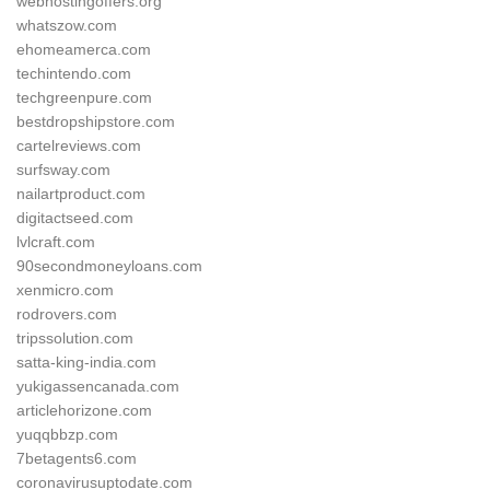
webhostingoffers.org
whatszow.com
ehomeamerca.com
techintendo.com
techgreenpure.com
bestdropshipstore.com
cartelreviews.com
surfsway.com
nailartproduct.com
digitactseed.com
lvlcraft.com
90secondmoneyloans.com
xenmicro.com
rodrovers.com
tripssolution.com
satta-king-india.com
yukigassencanada.com
articlehorizone.com
yuqqbbzp.com
7betagents6.com
coronavirusuptodate.com