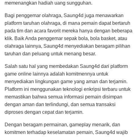
memenangkan hadiah uang sungguhan.
Bagi penggemar olahraga, Saung4d juga menawarkan
platform taruhan olahraga, di mana pemain dapat bertaruh
pada tim dan acara favorit mereka hanya dengan beberapa
klik. Baik Anda penggemar sepak bola, bola basket, atau
olahraga lainnya, Saung4d menyediakan beragam pilihan
taruhan dan peluang untuk menang besar.
Salah satu hal yang membedakan Saung4d dari platform
game online lainnya adalah komitmennya untuk
menyediakan lingkungan game yang aman dan terjamin.
Platform ini menggunakan teknologi enkripsi terbaru untuk
memastikan bahwa semua informasi pemain disimpan
dengan aman dan terlindungi, dan semua transaksi
diproses dengan cepat dan terjamin.
Dengan beragam permainan, gameplay menarik, dan
komitmen terhadap keselamatan pemain, Saung4d wajib