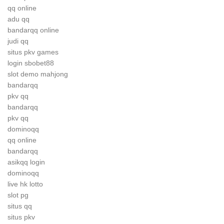
qq online
adu qq
bandarqq online
judi qq
situs pkv games
login sbobet88
slot demo mahjong
bandarqq
pkv qq
bandarqq
pkv qq
dominoqq
qq online
bandarqq
asikqq login
dominoqq
live hk lotto
slot pg
situs qq
situs pkv