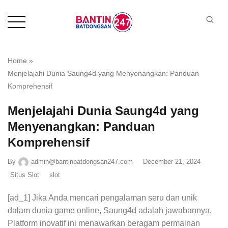
Home
»
Menjelajahi Dunia Saung4d yang Menyenangkan: Panduan
Komprehensif
Menjelajahi Dunia Saung4d yang
Menyenangkan: Panduan
Komprehensif
By
admin@bantinbatdongsan247.com
December 21, 2024
Situs Slot
slot
[ad_1] Jika Anda mencari pengalaman seru dan unik
dalam dunia game online, Saung4d adalah jawabannya.
Platform inovatif ini menawarkan beragam permainan