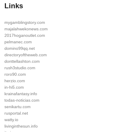
Links
mygamblingstory.com
majalahwekonews.com
2017hoganoutlet.com
pelmanec.com
domino99qq.net
directoryoftheweb.com
donttellashton.com
rush3studio.com
roro90.com
herzio.com
in-hi5.com
krainafantasy.info
todas-noticias.com
senikartu.com
rusportal.net
watty.io
livinginthesun.info