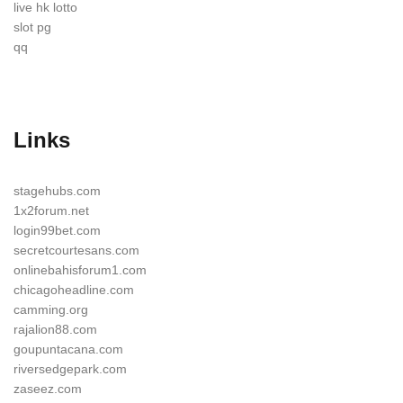
live hk lotto
slot pg
qq
Links
stagehubs.com
1x2forum.net
login99bet.com
secretcourtesans.com
onlinebahisforum1.com
chicagoheadline.com
camming.org
rajalion88.com
goupuntacana.com
riversedgepark.com
zaseez.com