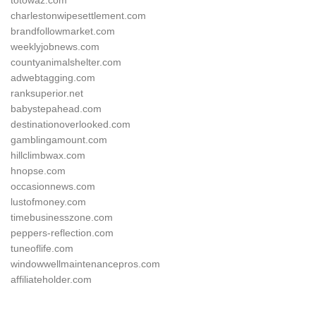
totowaz.com
charlestonwipesettlement.com
brandfollowmarket.com
weeklyjobnews.com
countyanimalshelter.com
adwebtagging.com
ranksuperior.net
babystepahead.com
destinationoverlooked.com
gamblingamount.com
hillclimbwax.com
hnopse.com
occasionnews.com
lustofmoney.com
timebusinesszone.com
peppers-reflection.com
tuneoflife.com
windowwellmaintenancepros.com
affiliateholder.com