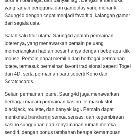
taruhan olahraga, dan banyak lagi. Dengan antarmuka
yang ramah pengguna dan gameplay yang menarik,
Saung4d dengan cepat menjadi favorit di kalangan gamer
dari segala usia.
Salah satu fitur utama Saung4d adalah permainan
loterenya, yang menawarkan pemain peluang
memenangkan hadiah besar hanya dengan beberapa klik
mouse. Pemain dapat memilih dari berbagai permainan
lotere, termasuk permainan favorit tradisional seperti Togel
dan 4D, serta permainan baru seperti Keno dan
Scratchcards.
Selain permainan lotere, Saung4d juga menawarkan
berbagai macam permainan kasino, termasuk slot,
blackjack, roulette, dan banyak lagi. Pemain dapat
menikmati
bandarqq
semua sensasi dan kegembiraan
kasino sungguhan dari kenyamanan rumah mereka
sendiri, dengan bonus tambahan berupa kemampuan