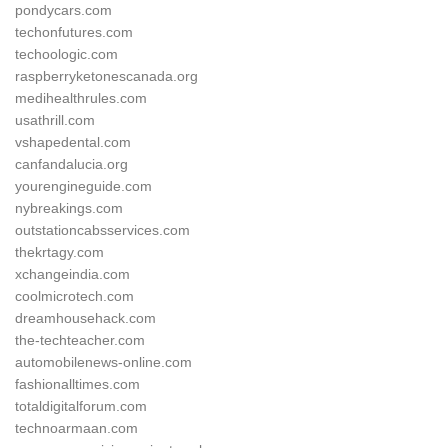
pondycars.com
techonfutures.com
techoologic.com
raspberryketonescanada.org
medihealthrules.com
usathrill.com
vshapedental.com
canfandalucia.org
yourengineguide.com
nybreakings.com
outstationcabsservices.com
thekrtagy.com
xchangeindia.com
coolmicrotech.com
dreamhousehack.com
the-techteacher.com
automobilenews-online.com
fashionalltimes.com
totaldigitalforum.com
technoarmaan.com