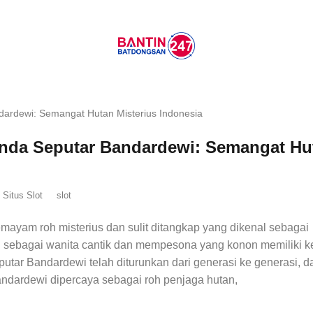
dardewi: Semangat Hutan Misterius Indonesia
enda Seputar Bandardewi: Semangat Hu
Situs Slot
slot
mayam roh misterius dan sulit ditangkap yang dikenal sebagai
n sebagai wanita cantik dan mempesona yang konon memiliki k
utar Bandardewi telah diturunkan dari generasi ke generasi, d
 Bandardewi dipercaya sebagai roh penjaga hutan,