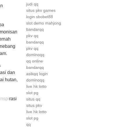
judi qq
an
situs pkv games
login sbobet88
slot demo mahjong
pa
bandarqq
rmonisan
pkv qq
ernah
bandarqq
enebang
pkv qq
lam.
dominoqq
qq online
a
bandarqq
asi dan
asikqq login
ai hutan,
dominoqq
live hk lotto
slot pg
nspirasi
situs qq
situs pkv
live hk lotto
slot pg
qq