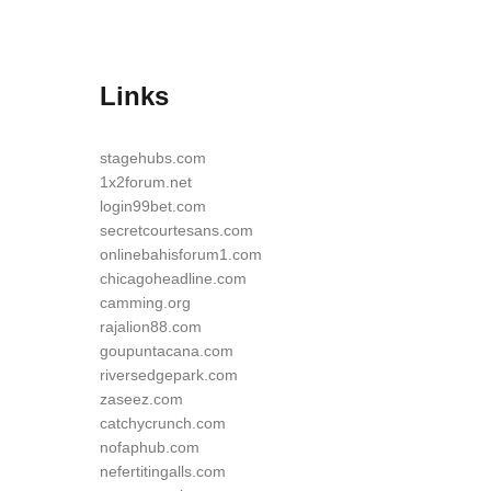
Links
stagehubs.com
1x2forum.net
login99bet.com
secretcourtesans.com
onlinebahisforum1.com
chicagoheadline.com
camming.org
rajalion88.com
goupuntacana.com
riversedgepark.com
zaseez.com
catchycrunch.com
nofaphub.com
nefertitingalls.com