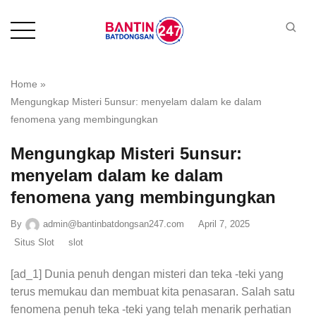
Home
»
Mengungkap Misteri 5unsur: menyelam dalam ke dalam
fenomena yang membingungkan
Mengungkap Misteri 5unsur:
menyelam dalam ke dalam
fenomena yang membingungkan
By
admin@bantinbatdongsan247.com
April 7, 2025
Situs Slot
slot
[ad_1] Dunia penuh dengan misteri dan teka -teki yang
terus memukau dan membuat kita penasaran. Salah satu
fenomena penuh teka -teki yang telah menarik perhatian