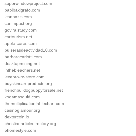
superwindowproject.com
papibakigrafo.com
icanhazjs.com
canimpact.org
goviralstudy.com
cartourism.net
apple-cores.com
pulserasdeactividad10.com
barbaracarlotti.com
desktopmining.net
inthebleachers.net
lexapro-rx-store.com
buyskincareproducts.org
frenchbulldogpuppyforsale.net
kogamasquid.com
themultiplicationtablechart.com
casinoglamour.org
dextercoin.io
christianarticledirectory.org
5homestyle.com