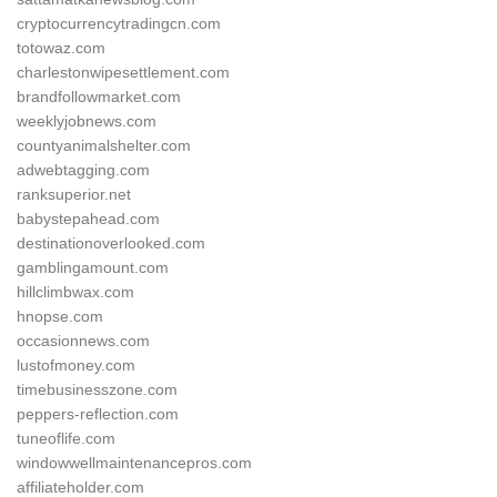
cryptocurrencytradingcn.com
totowaz.com
charlestonwipesettlement.com
brandfollowmarket.com
weeklyjobnews.com
countyanimalshelter.com
adwebtagging.com
ranksuperior.net
babystepahead.com
destinationoverlooked.com
gamblingamount.com
hillclimbwax.com
hnopse.com
occasionnews.com
lustofmoney.com
timebusinesszone.com
peppers-reflection.com
tuneoflife.com
windowwellmaintenancepros.com
affiliateholder.com