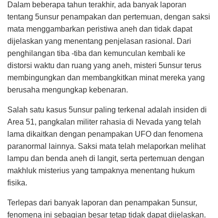
Dalam beberapa tahun terakhir, ada banyak laporan
tentang 5unsur penampakan dan pertemuan, dengan saksi
mata menggambarkan peristiwa aneh dan tidak dapat
dijelaskan yang menentang penjelasan rasional. Dari
penghilangan tiba -tiba dan kemunculan kembali ke
distorsi waktu dan ruang yang aneh, misteri 5unsur terus
membingungkan dan membangkitkan minat mereka yang
berusaha mengungkap kebenaran.
Salah satu kasus 5unsur paling terkenal adalah insiden di
Area 51, pangkalan militer rahasia di Nevada yang telah
lama dikaitkan dengan penampakan UFO dan fenomena
paranormal lainnya. Saksi mata telah melaporkan melihat
lampu dan benda aneh di langit, serta pertemuan dengan
makhluk misterius yang tampaknya menentang hukum
fisika.
Terlepas dari banyak laporan dan penampakan 5unsur,
fenomena ini sebagian besar tetap tidak dapat dijelaskan.