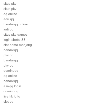
situs pkv
situs pkv
qq online
adu qq
bandarqq online
judi qq
situs pkv games
login sbobet88
slot demo mahjong
bandarqq
pkv qq
bandarqq
pkv qq
dominoqq
qq online
bandarqq
asikqq login
dominoqq
live hk lotto
slot pg