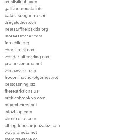
smallvilleph.com
galiciasuroeste.info
batallasdeguerra.com
dregstudios.com
neatstuffhelpskids.org
moraessoccer.com
forochile.org
chart-track.com
wonderfultraveling.com
promocioname.net
wimaxworld.com
freeonlinecricketgames.net
bestcashing.biz
firerestrictions.us
archiesbrooklyn.com
muambeiros.net
infozblog.com
chonbaihat.com
elblogdeoscargonzalez.com
webpromote.net
steroids-store.co