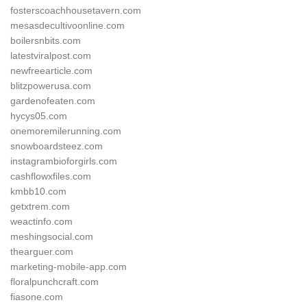
fosterscoachhousetavern.com
mesasdecultivoonline.com
boilersnbits.com
latestviralpost.com
newfreearticle.com
blitzpowerusa.com
gardenofeaten.com
hycys05.com
onemoremilerunning.com
snowboardsteez.com
instagrambioforgirls.com
cashflowxfiles.com
kmbb10.com
getxtrem.com
weactinfo.com
meshingsocial.com
thearguer.com
marketing-mobile-app.com
floralpunchcraft.com
fiasone.com