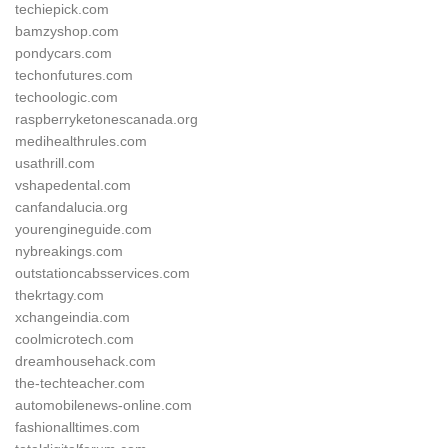
techiepick.com
bamzyshop.com
pondycars.com
techonfutures.com
techoologic.com
raspberryketonescanada.org
medihealthrules.com
usathrill.com
vshapedental.com
canfandalucia.org
yourengineguide.com
nybreakings.com
outstationcabsservices.com
thekrtagy.com
xchangeindia.com
coolmicrotech.com
dreamhousehack.com
the-techteacher.com
automobilenews-online.com
fashionalltimes.com