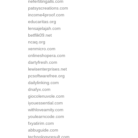
nefertitingalls.com
patsyscreations.com
income4proof.com
educaritas.org
lensajelajah.com
betflik09.net
ncaq.org
xenmicro.com
onlineshopera.com
dartyfresh.com
lewisenterprises.net
pcsoftwarefree.org
dailylinking.com
dnafyx.com
giocolenuvole.com
iyouessential.com
withloveamity.com
youlearncode.com
fxyatirim.com
abbuguide.com
technologyresult.com