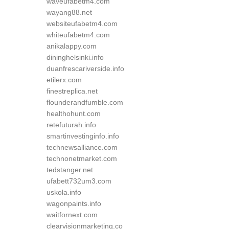
waveufabetm4.com
wayang88.net
websiteufabetm4.com
whiteufabetm4.com
anikalappy.com
dininghelsinki.info
duanfrescariverside.info
etilerx.com
finestreplica.net
flounderandfumble.com
healthohunt.com
retefuturah.info
smartinvestinginfo.info
technewsalliance.com
technonetmarket.com
tedstanger.net
ufabett732um3.com
uskola.info
wagonpaints.info
waitfornext.com
clearvisionmarketing.co