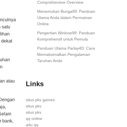
Comprehensive Overview
Menemukan Bunga99: Panduan
Utama Anda dalam Permainan
unculnya
Online
 satu
Pengertian Winlose99: Panduan
lihan
Komprehensif untuk Pemula
 dekat
Panduan Utama Parlay4D: Cara
Memaksimalkan Pengalaman
ruhan
Taruhan Anda
an
an atau
Links
 Dengan
situs pkv games
situs pkv
ja,
situs pkv
Selain
qq online
r bank,
adu qq