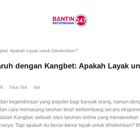
bet: Apakah Layak untuk Dihebohkan?
ruh dengan Kangbet: Apakah Layak un
26
Situs Slot
slot
n dan kegembiraan yang populer bagi banyak orang, namun den
t dan cara memasang taruhan telah berkembang secara ekspone
adalah Kangbet, sebuah situs taruhan online yang menawarkan
anya. Tapi apakah itu benar-benar layak untuk dihebohkan? Ma