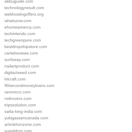
abbuguide.com
technologyresult.com
webhostingoffers.org
whatszow.com
ehomeamerca.com
techintendo.com
techgreenpure.com
bestdropshipstore.com
cartelreviews.com
surfsway.com
nailartproduct.com
digitactseed.com
lvlcraft.com
90secondmoneyloans.com
xenmicro.com
rodrovers.com
tripssolution.com
satta-king-india.com
yukigassencanada.com
articlehorizone.com
yuqqbbzp.com