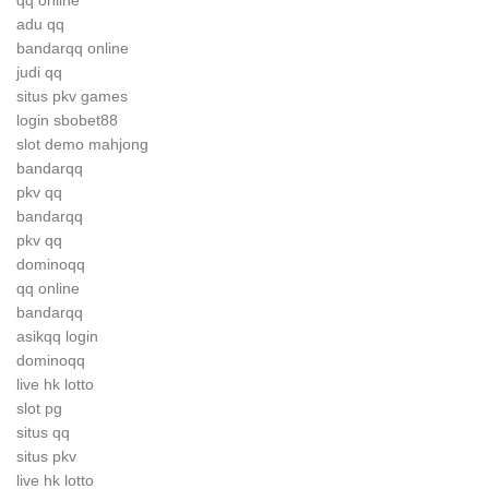
qq online
adu qq
bandarqq online
judi qq
situs pkv games
login sbobet88
slot demo mahjong
bandarqq
pkv qq
bandarqq
pkv qq
dominoqq
qq online
bandarqq
asikqq login
dominoqq
live hk lotto
slot pg
situs qq
situs pkv
live hk lotto