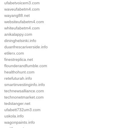
ufabetvoicem3.com
waveufabetm4.com
wayang88.net
websiteufabetm4.com
whiteufabetm4.com
anikalappy.com
dininghelsinki.info
duanfrescariverside.info
etilerx.com
finestreplica.net
flounderandfumble.com
healthohunt.com
retefuturah.info
smartinvestinginfo.info
technewsalliance.com
technonetmarket.com
tedstanger.net
ufabett732um3.com
uskola.info
wagonpaints.info