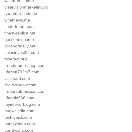
waitfornext.com
clearvisionmarketing.co
quantum-code.co
whatnews.me
final-dream.com
finest-replica.net
gestioneinh.info
prosportdaily.net
salesinvest22.com
teseract.org
trendy-ama-shop.com
ufabett732m7.com
visiofood.com
droidwindow.com
freeprsubmission.com
ufagold666.com
myinteriorblog.com
bnewsindia.com
techiepick.com
bamzyshop.com
pondycars.com