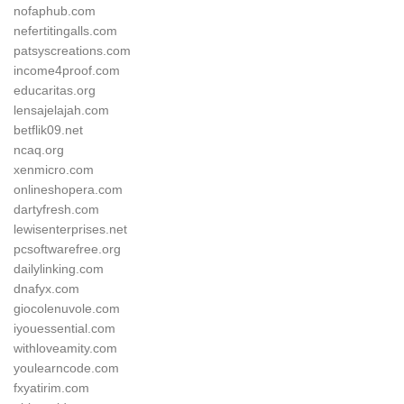
nofaphub.com
nefertitingalls.com
patsyscreations.com
income4proof.com
educaritas.org
lensajelajah.com
betflik09.net
ncaq.org
xenmicro.com
onlineshopera.com
dartyfresh.com
lewisenterprises.net
pcsoftwarefree.org
dailylinking.com
dnafyx.com
giocolenuvole.com
iyouessential.com
withloveamity.com
youlearncode.com
fxyatirim.com