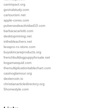
canimpact.org
goviralstudy.com
cartourism.net
apple-cores.com
pulserasdeactividad10.com
barbaracarlotti.com
desktopmining.net
inthebleachers.net
lexapro-rx-store.com
buyskincareproducts.org
frenchbulldogpuppyforsale.net
kogamasquid.com
themultiplicationtablechart.com
casinoglamour.org
dextercoin.io
christianarticledirectory.org
5homestyle.com