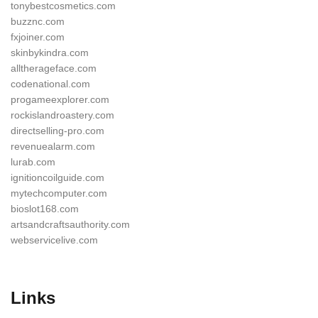
tonybestcosmetics.com
buzznc.com
fxjoiner.com
skinbykindra.com
alltherageface.com
codenational.com
progameexplorer.com
rockislandroastery.com
directselling-pro.com
revenuealarm.com
lurab.com
ignitioncoilguide.com
mytechcomputer.com
bioslot168.com
artsandcraftsauthority.com
webservicelive.com
Links