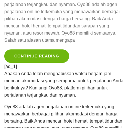
perjalanan terjangkau dan nyaman. Oyo88 adalah agen
perjalanan online terkemuka yang menawarkan berbagai
pilihan akomodasi dengan harga bersaing. Baik Anda
mencari hotel hemat, tempat tidur dan sarapan yang
nyaman, atau resor mewah, Oyo88 memiliki semuanya.
Salah satu alasan utama mengapa
CONTINUE READING
[ad_1]
Apakah Anda lelah menghabiskan waktu berjam-jam
mencari akomodasi yang sempurna untuk perjalanan Anda
berikutnya? Kunjungi Oyo88, platform pilihan untuk
perjalanan terjangkau dan nyaman.
Oyo88 adalah agen perjalanan online terkemuka yang
menawarkan berbagai pilihan akomodasi dengan harga
bersaing. Baik Anda mencari hotel hemat, tempat tidur dan