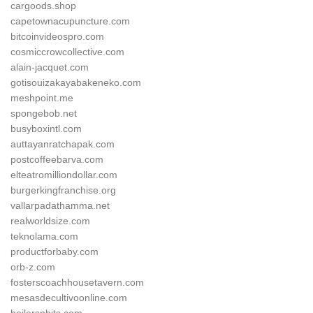
cargoods.shop
capetownacupuncture.com
bitcoinvideospro.com
cosmiccrowcollective.com
alain-jacquet.com
gotisouizakayabakeneko.com
meshpoint.me
spongebob.net
busyboxintl.com
auttayanratchapak.com
postcoffeebarva.com
elteatromilliondollar.com
burgerkingfranchise.org
vallarpadathamma.net
realworldsize.com
teknolama.com
productforbaby.com
orb-z.com
fosterscoachhousetavern.com
mesasdecultivoonline.com