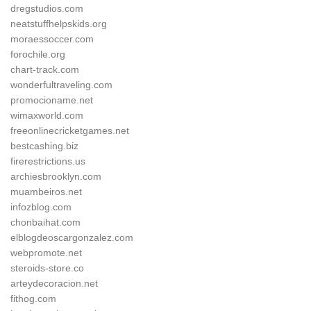
dregstudios.com
neatstuffhelpskids.org
moraessoccer.com
forochile.org
chart-track.com
wonderfultraveling.com
promocioname.net
wimaxworld.com
freeonlinecricketgames.net
bestcashing.biz
firerestrictions.us
archiesbrooklyn.com
muambeiros.net
infozblog.com
chonbaihat.com
elblogdeoscargonzalez.com
webpromote.net
steroids-store.co
arteydecoracion.net
fithog.com