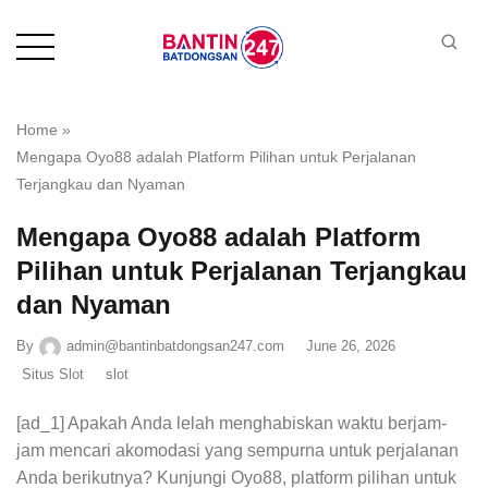
Home
»
Mengapa Oyo88 adalah Platform Pilihan untuk Perjalanan
Terjangkau dan Nyaman
Mengapa Oyo88 adalah Platform
Pilihan untuk Perjalanan Terjangkau
dan Nyaman
By
admin@bantinbatdongsan247.com
June 26, 2026
Situs Slot
slot
[ad_1] Apakah Anda lelah menghabiskan waktu berjam-
jam mencari akomodasi yang sempurna untuk perjalanan
Anda berikutnya? Kunjungi Oyo88, platform pilihan untuk