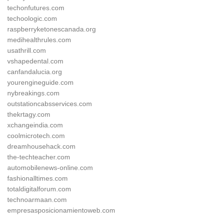
techonfutures.com
techoologic.com
raspberryketonescanada.org
medihealthrules.com
usathrill.com
vshapedental.com
canfandalucia.org
yourengineguide.com
nybreakings.com
outstationcabsservices.com
thekrtagy.com
xchangeindia.com
coolmicrotech.com
dreamhousehack.com
the-techteacher.com
automobilenews-online.com
fashionalltimes.com
totaldigitalforum.com
technoarmaan.com
empresasposicionamientoweb.com