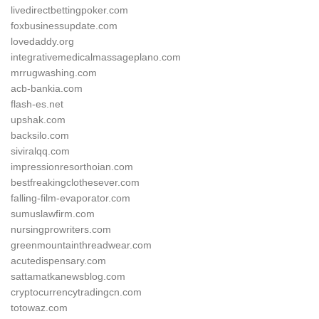
livedirectbettingpoker.com
foxbusinessupdate.com
lovedaddy.org
integrativemedicalmassageplano.com
mrrugwashing.com
acb-bankia.com
flash-es.net
upshak.com
backsilo.com
siviralqq.com
impressionresorthoian.com
bestfreakingclothesever.com
falling-film-evaporator.com
sumuslawfirm.com
nursingprowriters.com
greenmountainthreadwear.com
acutedispensary.com
sattamatkanewsblog.com
cryptocurrencytradingcn.com
totowaz.com