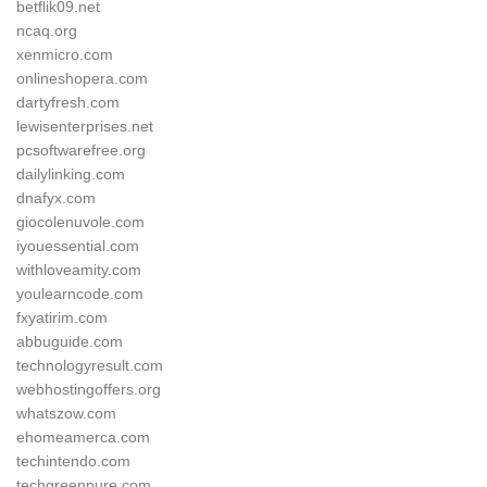
betflik09.net
ncaq.org
xenmicro.com
onlineshopera.com
dartyfresh.com
lewisenterprises.net
pcsoftwarefree.org
dailylinking.com
dnafyx.com
giocolenuvole.com
iyouessential.com
withloveamity.com
youlearncode.com
fxyatirim.com
abbuguide.com
technologyresult.com
webhostingoffers.org
whatszow.com
ehomeamerca.com
techintendo.com
techgreenpure.com