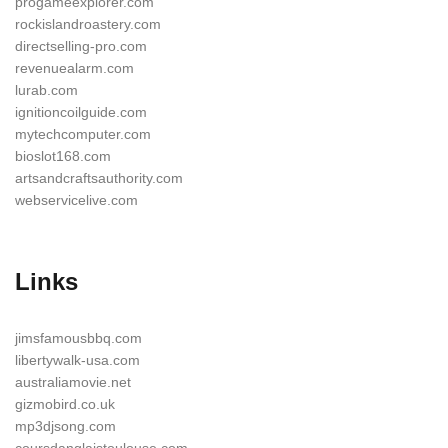
progameexplorer.com
rockislandroastery.com
directselling-pro.com
revenuealarm.com
lurab.com
ignitioncoilguide.com
mytechcomputer.com
bioslot168.com
artsandcraftsauthority.com
webservicelive.com
Links
jimsfamousbbq.com
libertywalk-usa.com
australiamovie.net
gizmobird.co.uk
mp3djsong.com