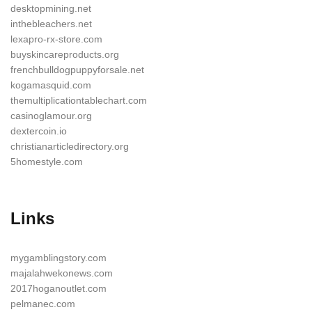
desktopmining.net
inthebleachers.net
lexapro-rx-store.com
buyskincareproducts.org
frenchbulldogpuppyforsale.net
kogamasquid.com
themultiplicationtablechart.com
casinoglamour.org
dextercoin.io
christianarticledirectory.org
5homestyle.com
Links
mygamblingstory.com
majalahwekonews.com
2017hoganoutlet.com
pelmanec.com