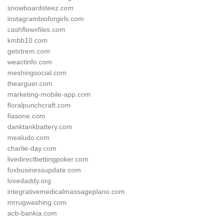
snowboardsteez.com
instagrambioforgirls.com
cashflowxfiles.com
kmbb10.com
getxtrem.com
weactinfo.com
meshingsocial.com
thearguer.com
marketing-mobile-app.com
floralpunchcraft.com
fiasone.com
danktankbattery.com
mealudo.com
charlie-day.com
livedirectbettingpoker.com
foxbusinessupdate.com
lovedaddy.org
integrativemedicalmassageplano.com
mrrugwashing.com
acb-bankia.com