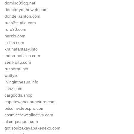
domino99qq.net
directoryoftheweb.com
donttellashton.com
rush3studio.com
roro90.com
herzio.com
in-hi5.com
krainafantasy.info
todas-noticias.com
senikartu.com
rusportal.net
watty.io
livinginthesun.info
itsriz.com
cargoods.shop
capetownacupuncture.com
bitcoinvideospro.com
cosmiccrowcollective.com
alain-jacquet.com
gotisouizakayabakeneko.com