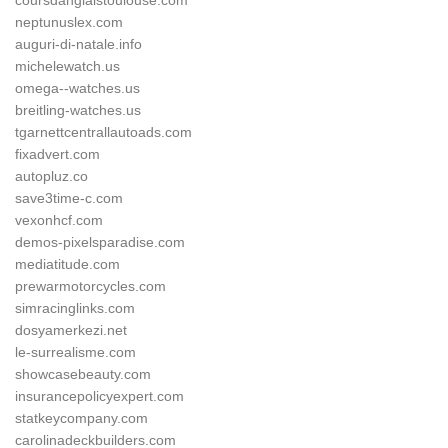
coursdanglaistoulouse.com
neptunuslex.com
auguri-di-natale.info
michelewatch.us
omega--watches.us
breitling-watches.us
tgarnettcentrallautoads.com
fixadvert.com
autopluz.co
save3time-c.com
vexonhcf.com
demos-pixelsparadise.com
mediatitude.com
prewarmotorcycles.com
simracinglinks.com
dosyamerkezi.net
le-surrealisme.com
showcasebeauty.com
insurancepolicyexpert.com
statkeycompany.com
carolinadeckbuilders.com