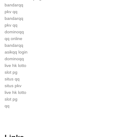
bandarqq
pkv qq
bandarqq
pkv qq
dominoqq
qq online
bandarqq
asikqq login
dominoqq
live hk lotto
slot pg
situs qq
situs pkv
live hk lotto
slot pg
qq