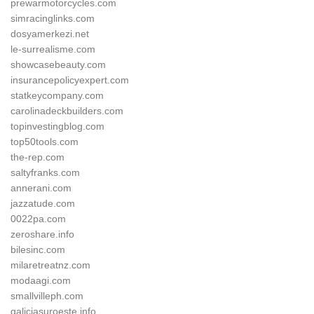
prewarmotorcycles.com
simracinglinks.com
dosyamerkezi.net
le-surrealisme.com
showcasebeauty.com
insurancepolicyexpert.com
statkeycompany.com
carolinadeckbuilders.com
topinvestingblog.com
top50tools.com
the-rep.com
saltyfranks.com
annerani.com
jazzatude.com
0022pa.com
zeroshare.info
bilesinc.com
milaretreatnz.com
modaagi.com
smallvilleph.com
galiciasuroeste.info