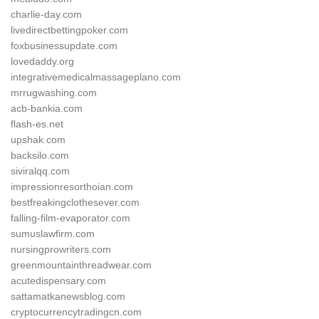
charlie-day.com
livedirectbettingpoker.com
foxbusinessupdate.com
lovedaddy.org
integrativemedicalmassageplano.com
mrrugwashing.com
acb-bankia.com
flash-es.net
upshak.com
backsilo.com
siviralqq.com
impressionresorthoian.com
bestfreakingclothesever.com
falling-film-evaporator.com
sumuslawfirm.com
nursingprowriters.com
greenmountainthreadwear.com
acutedispensary.com
sattamatkanewsblog.com
cryptocurrencytradingcn.com