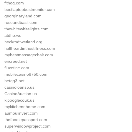
fithog.com
bestlaptopbestmonitor.com
georginaryland.com
roseandbasil.com
thewhitewhitelights.com
atdhe.ws
heckrodtwetland.org
halfheardinthestillness.com
mybestmassagechair.com
ericreed.net
fluxetine.com
mobilecasino8760.com
betqq3.net
casinoloans5.us
CasinoAuction.us
kipooglecouk.us
mykitchennhome.com
aumoulinvert.com
thefoodiepassport.com
superwindowproject.com