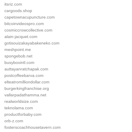
itsriz.com
cargoods.shop
capetownacupuncture.com
bitcoinvideospro.com
cosmiccrowcollective.com
alain-jacquet.com
gotisouizakayabakeneko.com
meshpoint.me
spongebob.net
busyboxintl.com
auttayanratchapak.com
postcoffeebarva.com
elteatromilliondollar.com
burgerkingfranchise.org
vallarpadathamma.net
realworldsize.com
teknolama.com
productforbaby.com
orb-z.com
fosterscoachhousetavern.com