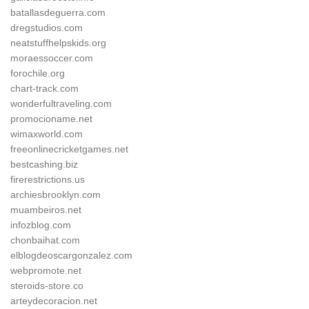
batallasdeguerra.com
dregstudios.com
neatstuffhelpskids.org
moraessoccer.com
forochile.org
chart-track.com
wonderfultraveling.com
promocioname.net
wimaxworld.com
freeonlinecricketgames.net
bestcashing.biz
firerestrictions.us
archiesbrooklyn.com
muambeiros.net
infozblog.com
chonbaihat.com
elblogdeoscargonzalez.com
webpromote.net
steroids-store.co
arteydecoracion.net