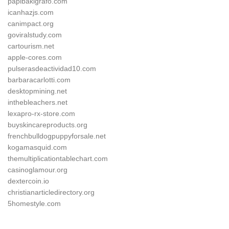
papibakigrafo.com
icanhazjs.com
canimpact.org
goviralstudy.com
cartourism.net
apple-cores.com
pulserasdeactividad10.com
barbaracarlotti.com
desktopmining.net
inthebleachers.net
lexapro-rx-store.com
buyskincareproducts.org
frenchbulldogpuppyforsale.net
kogamasquid.com
themultiplicationtablechart.com
casinoglamour.org
dextercoin.io
christianarticledirectory.org
5homestyle.com