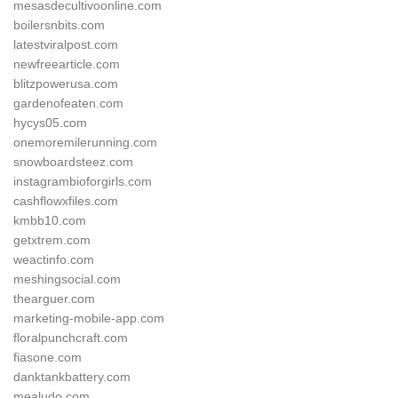
mesasdecultivoonline.com
boilersnbits.com
latestviralpost.com
newfreearticle.com
blitzpowerusa.com
gardenofeaten.com
hycys05.com
onemoremilerunning.com
snowboardsteez.com
instagrambioforgirls.com
cashflowxfiles.com
kmbb10.com
getxtrem.com
weactinfo.com
meshingsocial.com
thearguer.com
marketing-mobile-app.com
floralpunchcraft.com
fiasone.com
danktankbattery.com
mealudo.com