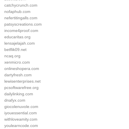
catchycrunch.com
nofaphub.com
nefertitingalls.com
patsyscreations.com
income4proof.com
educaritas.org
lensajelajah.com
betflik09.net
ncaq.org
xenmicro.com
onlineshopera.com
dartyfresh.com
lewisenterprises.net
pcsoftwarefree.org
dailylinking.com
dnafyx.com
giocolenuvole.com
iyouessential.com
withloveamity.com
youlearncode.com