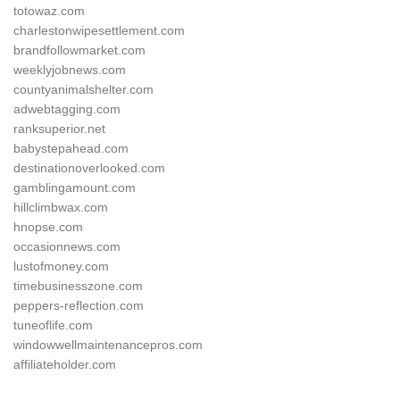
totowaz.com
charlestonwipesettlement.com
brandfollowmarket.com
weeklyjobnews.com
countyanimalshelter.com
adwebtagging.com
ranksuperior.net
babystepahead.com
destinationoverlooked.com
gamblingamount.com
hillclimbwax.com
hnopse.com
occasionnews.com
lustofmoney.com
timebusinesszone.com
peppers-reflection.com
tuneoflife.com
windowwellmaintenancepros.com
affiliateholder.com