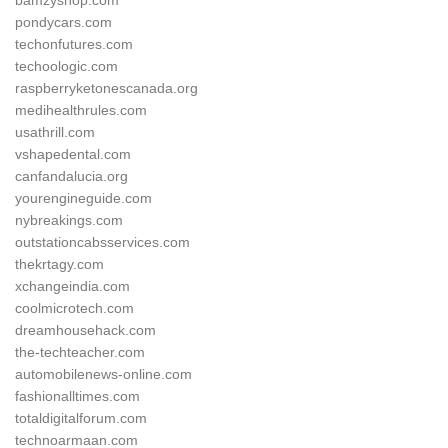
bamzyshop.com
pondycars.com
techonfutures.com
techoologic.com
raspberryketonescanada.org
medihealthrules.com
usathrill.com
vshapedental.com
canfandalucia.org
yourengineguide.com
nybreakings.com
outstationcabsservices.com
thekrtagy.com
xchangeindia.com
coolmicrotech.com
dreamhousehack.com
the-techteacher.com
automobilenews-online.com
fashionalltimes.com
totaldigitalforum.com
technoarmaan.com