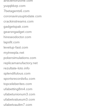
articlehorizone.com
yuqqbbzp.com
7betagents6.com
coronavirusuptodate.com
crackinstreams.com
gadgetspak.com
gearsngadget.com
hireseodoctor.com
lapsfit.com
levelup-fast.com
mytreepla.net
pokersimulations.com
replicamanufactory.net
rezultate-loto.info
splendifulous.com
sportsrecords4u.com
topceleberites.com
ufabetting8m4.com
ufabetunionum3.com
ufabetvalueum3.com
ufabetvaultm7.com