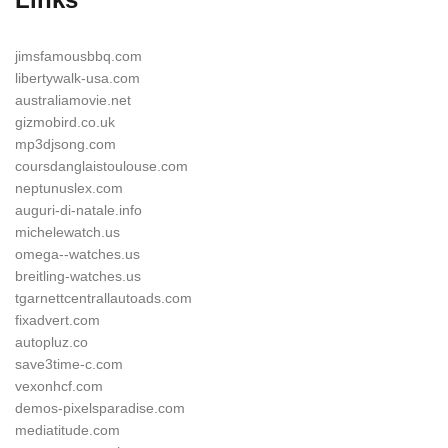
jimsfamousbbq.com
libertywalk-usa.com
australiamovie.net
gizmobird.co.uk
mp3djsong.com
coursdanglaistoulouse.com
neptunuslex.com
auguri-di-natale.info
michelewatch.us
omega--watches.us
breitling-watches.us
tgarnettcentrallautoads.com
fixadvert.com
autopluz.co
save3time-c.com
vexonhcf.com
demos-pixelsparadise.com
mediatitude.com