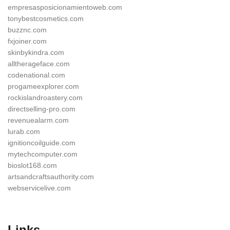
empresasposicionamientoweb.com
tonybestcosmetics.com
buzznc.com
fxjoiner.com
skinbykindra.com
alltherageface.com
codenational.com
progameexplorer.com
rockislandroastery.com
directselling-pro.com
revenuealarm.com
lurab.com
ignitioncoilguide.com
mytechcomputer.com
bioslot168.com
artsandcraftsauthority.com
webservicelive.com
Links