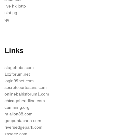
live hk lotto
slot pg
qq
Links
stagehubs.com
1x2forum.net
login99bet.com
secretcourtesans.com
onlinebahisforum1.com
chicagoheadline.com
camming.org
rajalion88.com
goupuntacana.com
riversedgepark.com
zaseez.com