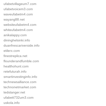
ufabetvillageum7.com
ufabetvoicem3.com
waveufabetm4.com
wayang88.net
websiteufabetm4.com
whiteufabetm4.com
anikalappy.com
dininghelsinki.info
duanfrescariverside.info
etilerx.com
finestreplica.net
flounderandfumble.com
healthohunt.com
retefuturah.info
smartinvestinginfo.info
technewsalliance.com
technonetmarket.com
tedstanger.net
ufabett732um3.com
uskola.info