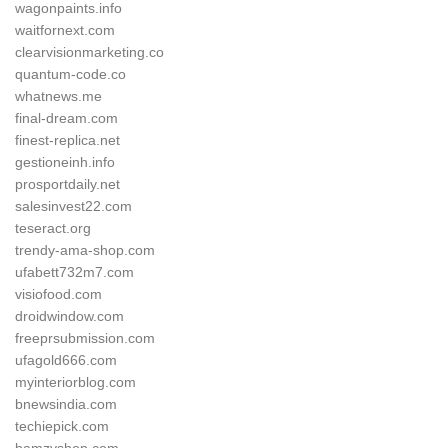
wagonpaints.info
waitfornext.com
clearvisionmarketing.co
quantum-code.co
whatnews.me
final-dream.com
finest-replica.net
gestioneinh.info
prosportdaily.net
salesinvest22.com
teseract.org
trendy-ama-shop.com
ufabett732m7.com
visiofood.com
droidwindow.com
freeprsubmission.com
ufagold666.com
myinteriorblog.com
bnewsindia.com
techiepick.com