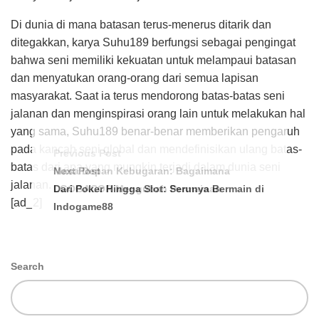
Di dunia di mana batasan terus-menerus ditarik dan
ditegakkan, karya Suhu189 berfungsi sebagai pengingat
bahwa seni memiliki kekuatan untuk melampaui batasan
dan menyatukan orang-orang dari semua lapisan
masyarakat. Saat ia terus mendorong batas-batas seni
jalanan dan menginspirasi orang lain untuk melakukan hal
yang sama, Suhu189 benar-benar memberikan pengaruh
pada kancah seni global dan mendefinisikan ulang batas-
Previous Post
batas dari apa yang mungkin terjadi dalam dunia seni
Masa Depan Kebugaran: Bagaimana
Next Post
jalanan.
LGOGACOR Mengubah Permainan
Dari Poker Hingga Slot: Serunya Bermain di
[ad_2]
Indogame88
Search