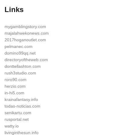
Links
mygamblingstory.com
majalahwekonews.com
2017hoganoutlet.com
pelmanec.com
domino99qq.net
directoryoftheweb.com
donttellashton.com
rush3studio.com
roro90.com
herzio.com
in-hi5.com
krainafantasy.info
todas-noticias.com
senikartu.com
rusportal.net
watty.io
livinginthesun.info