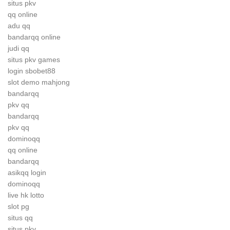
situs pkv
qq online
adu qq
bandarqq online
judi qq
situs pkv games
login sbobet88
slot demo mahjong
bandarqq
pkv qq
bandarqq
pkv qq
dominoqq
qq online
bandarqq
asikqq login
dominoqq
live hk lotto
slot pg
situs qq
situs pkv