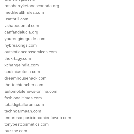
raspberryketonescanada.org
medihealthrules.com
usathrill.com
vshapedental.com
canfandalucia.org
yourengineguide.com
nybreakings.com
outstationcabsservices.com
thekrtagy.com
xchangeindia.com
coolmicrotech.com
dreamhousehack.com
the-techteacher.com
automobilenews-online.com
fashionalltimes.com
totaldigitalforum.com
technoarmaan.com
empresasposicionamientoweb.com
tonybestcosmetics.com
buzznc.com