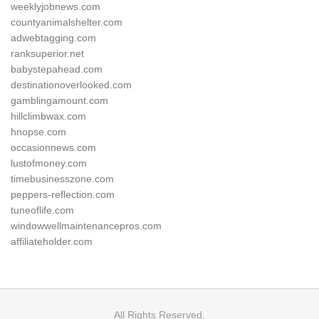
weeklyjobnews.com
countyanimalshelter.com
adwebtagging.com
ranksuperior.net
babystepahead.com
destinationoverlooked.com
gamblingamount.com
hillclimbwax.com
hnopse.com
occasionnews.com
lustofmoney.com
timebusinesszone.com
peppers-reflection.com
tuneoflife.com
windowwellmaintenancepros.com
affiliateholder.com
All Rights Reserved.