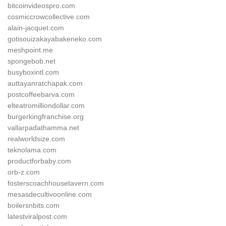
bitcoinvideospro.com
cosmiccrowcollective.com
alain-jacquet.com
gotisouizakayabakeneko.com
meshpoint.me
spongebob.net
busyboxintl.com
auttayanratchapak.com
postcoffeebarva.com
elteatromilliondollar.com
burgerkingfranchise.org
vallarpadathamma.net
realworldsize.com
teknolama.com
productforbaby.com
orb-z.com
fosterscoachhousetavern.com
mesasdecultivoonline.com
boilersnbits.com
latestviralpost.com