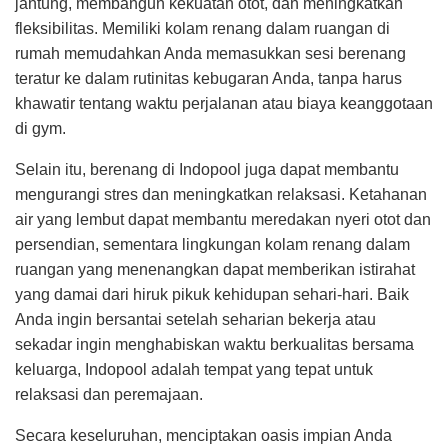
jantung, membangun kekuatan otot, dan meningkatkan
fleksibilitas. Memiliki kolam renang dalam ruangan di
rumah memudahkan Anda memasukkan sesi berenang
teratur ke dalam rutinitas kebugaran Anda, tanpa harus
khawatir tentang waktu perjalanan atau biaya keanggotaan
di gym.
Selain itu, berenang di Indopool juga dapat membantu
mengurangi stres dan meningkatkan relaksasi. Ketahanan
air yang lembut dapat membantu meredakan nyeri otot dan
persendian, sementara lingkungan kolam renang dalam
ruangan yang menenangkan dapat memberikan istirahat
yang damai dari hiruk pikuk kehidupan sehari-hari. Baik
Anda ingin bersantai setelah seharian bekerja atau
sekadar ingin menghabiskan waktu berkualitas bersama
keluarga, Indopool adalah tempat yang tepat untuk
relaksasi dan peremajaan.
Secara keseluruhan, menciptakan oasis impian Anda