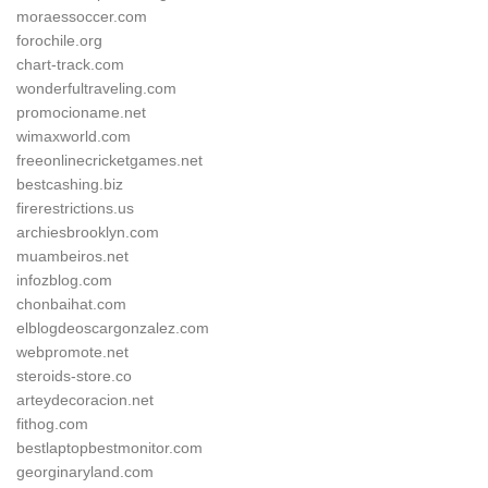
moraessoccer.com
forochile.org
chart-track.com
wonderfultraveling.com
promocioname.net
wimaxworld.com
freeonlinecricketgames.net
bestcashing.biz
firerestrictions.us
archiesbrooklyn.com
muambeiros.net
infozblog.com
chonbaihat.com
elblogdeoscargonzalez.com
webpromote.net
steroids-store.co
arteydecoracion.net
fithog.com
bestlaptopbestmonitor.com
georginaryland.com