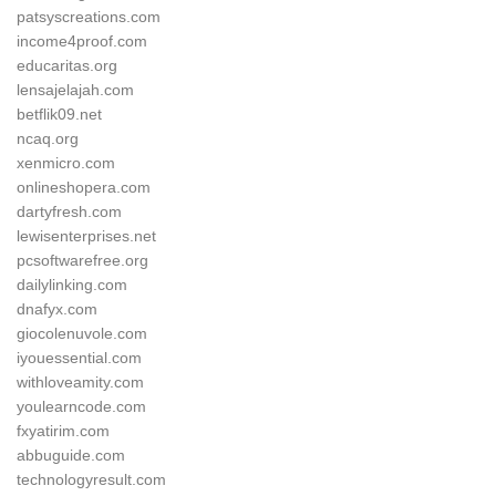
patsyscreations.com
income4proof.com
educaritas.org
lensajelajah.com
betflik09.net
ncaq.org
xenmicro.com
onlineshopera.com
dartyfresh.com
lewisenterprises.net
pcsoftwarefree.org
dailylinking.com
dnafyx.com
giocolenuvole.com
iyouessential.com
withloveamity.com
youlearncode.com
fxyatirim.com
abbuguide.com
technologyresult.com