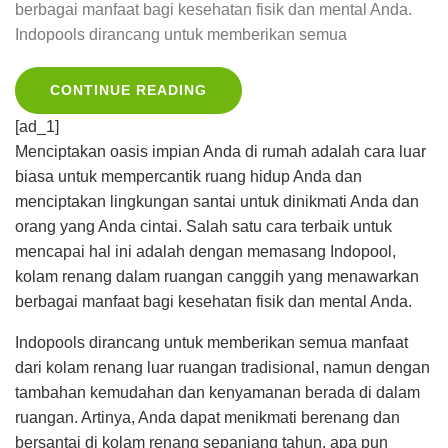
berbagai manfaat bagi kesehatan fisik dan mental Anda.
Indopools dirancang untuk memberikan semua
CONTINUE READING
[ad_1]
Menciptakan oasis impian Anda di rumah adalah cara luar
biasa untuk mempercantik ruang hidup Anda dan
menciptakan lingkungan santai untuk dinikmati Anda dan
orang yang Anda cintai. Salah satu cara terbaik untuk
mencapai hal ini adalah dengan memasang Indopool,
kolam renang dalam ruangan canggih yang menawarkan
berbagai manfaat bagi kesehatan fisik dan mental Anda.
Indopools dirancang untuk memberikan semua manfaat
dari kolam renang luar ruangan tradisional, namun dengan
tambahan kemudahan dan kenyamanan berada di dalam
ruangan. Artinya, Anda dapat menikmati berenang dan
bersantai di kolam renang sepanjang tahun, apa pun