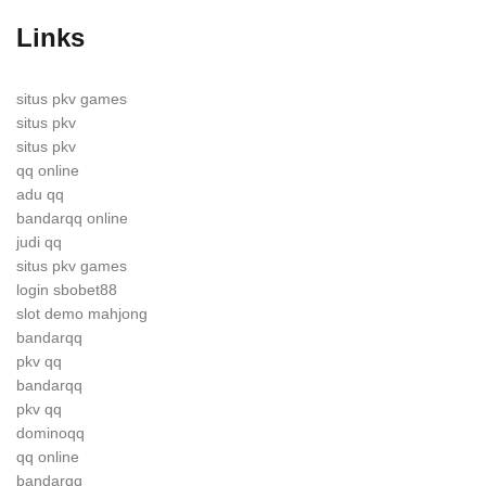
Links
situs pkv games
situs pkv
situs pkv
qq online
adu qq
bandarqq online
judi qq
situs pkv games
login sbobet88
slot demo mahjong
bandarqq
pkv qq
bandarqq
pkv qq
dominoqq
qq online
bandarqq