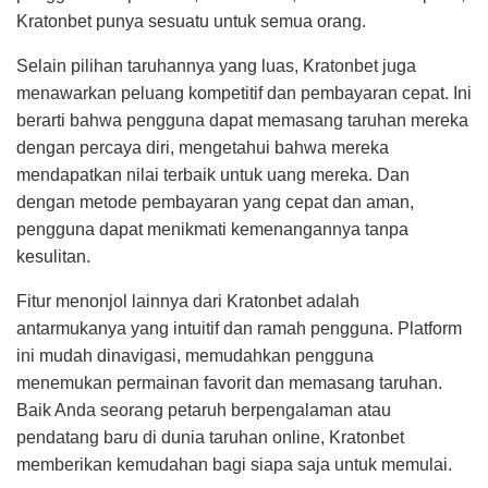
Kratonbet punya sesuatu untuk semua orang.
Selain pilihan taruhannya yang luas, Kratonbet juga
menawarkan peluang kompetitif dan pembayaran cepat. Ini
berarti bahwa pengguna dapat memasang taruhan mereka
dengan percaya diri, mengetahui bahwa mereka
mendapatkan nilai terbaik untuk uang mereka. Dan
dengan metode pembayaran yang cepat dan aman,
pengguna dapat menikmati kemenangannya tanpa
kesulitan.
Fitur menonjol lainnya dari Kratonbet adalah
antarmukanya yang intuitif dan ramah pengguna. Platform
ini mudah dinavigasi, memudahkan pengguna
menemukan permainan favorit dan memasang taruhan.
Baik Anda seorang petaruh berpengalaman atau
pendatang baru di dunia taruhan online, Kratonbet
memberikan kemudahan bagi siapa saja untuk memulai.