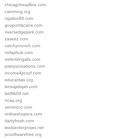
chicagoheadline.com
camming.org
rajalion88.com
goupuntacana.com
riversedgepark.com
zaseez.com
catchycrunch.com
nofaphub.com
nefertitingalls.com
patsyscreations.com
income4proof.com
educaritas.org
lensajelajah.com
betflik09.net
ncaq.org
xenmicro.com
onlineshopera.com
dartyfresh.com
lewisenterprises.net
pcsoftwarefree.org