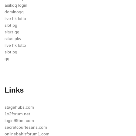
asikqq login
dominoqq
live hk lotto
slot pg
situs qq
situs pkv
live hk lotto
slot pg
qq
Links
stagehubs.com
1x2forum.net
login99bet.com
secretcourtesans.com
onlinebahisforum1.com