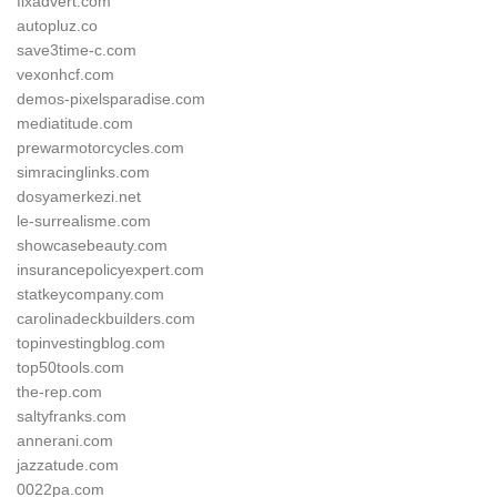
fixadvert.com
autopluz.co
save3time-c.com
vexonhcf.com
demos-pixelsparadise.com
mediatitude.com
prewarmotorcycles.com
simracinglinks.com
dosyamerkezi.net
le-surrealisme.com
showcasebeauty.com
insurancepolicyexpert.com
statkeycompany.com
carolinadeckbuilders.com
topinvestingblog.com
top50tools.com
the-rep.com
saltyfranks.com
annerani.com
jazzatude.com
0022pa.com