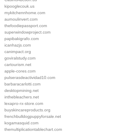
kipooglecouk.us
mykitchennhome.com
aumoulinvert.com
thefoodiepassport.com
superwindowproject.com
papibakigrafo.com
icanhazjs.com
canimpact.org
goviralstudy.com
cartourism.net
apple-cores.com
pulserasdeactividad10.com
barbaracarlotti.com
desktopmining.net
inthebleachers.net
lexapro-rx-store.com
buyskincareproducts.org
frenchbulldogpuppyforsale.net
kogamasquid.com
themultiplicationtablechart.com