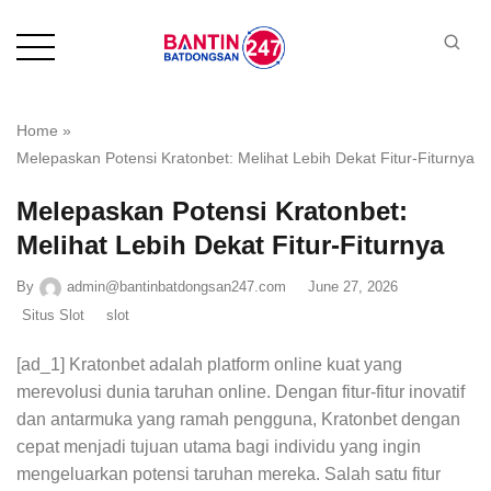
Home
»
Melepaskan Potensi Kratonbet: Melihat Lebih Dekat Fitur-Fiturnya
Melepaskan Potensi Kratonbet:
Melihat Lebih Dekat Fitur-Fiturnya
By
admin@bantinbatdongsan247.com
June 27, 2026
Situs Slot
slot
[ad_1] Kratonbet adalah platform online kuat yang
merevolusi dunia taruhan online. Dengan fitur-fitur inovatif
dan antarmuka yang ramah pengguna, Kratonbet dengan
cepat menjadi tujuan utama bagi individu yang ingin
mengeluarkan potensi taruhan mereka. Salah satu fitur