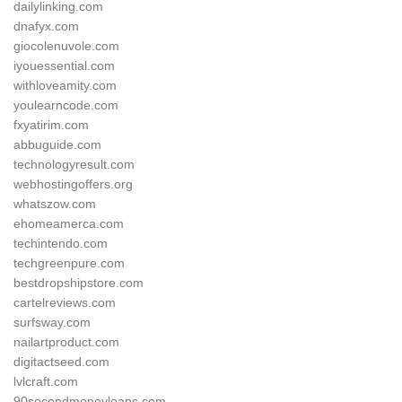
dailylinking.com
dnafyx.com
giocolenuvole.com
iyouessential.com
withloveamity.com
youlearncode.com
fxyatirim.com
abbuguide.com
technologyresult.com
webhostingoffers.org
whatszow.com
ehomeamerca.com
techintendo.com
techgreenpure.com
bestdropshipstore.com
cartelreviews.com
surfsway.com
nailartproduct.com
digitactseed.com
lvlcraft.com
90secondmoneyloans.com