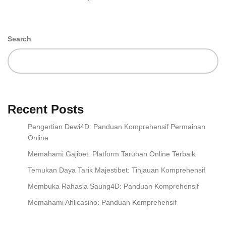
Search
Recent Posts
Pengertian Dewi4D: Panduan Komprehensif Permainan
Online
Memahami Gajibet: Platform Taruhan Online Terbaik
Temukan Daya Tarik Majestibet: Tinjauan Komprehensif
Membuka Rahasia Saung4D: Panduan Komprehensif
Memahami Ahlicasino: Panduan Komprehensif