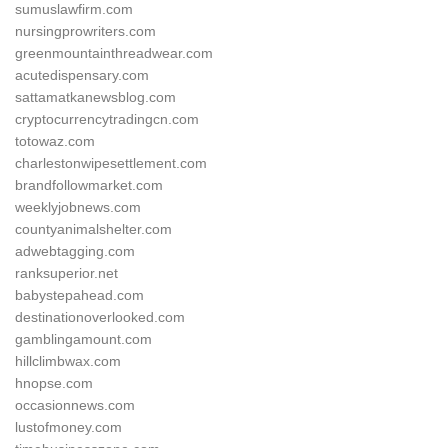
sumuslawfirm.com
nursingprowriters.com
greenmountainthreadwear.com
acutedispensary.com
sattamatkanewsblog.com
cryptocurrencytradingcn.com
totowaz.com
charlestonwipesettlement.com
brandfollowmarket.com
weeklyjobnews.com
countyanimalshelter.com
adwebtagging.com
ranksuperior.net
babystepahead.com
destinationoverlooked.com
gamblingamount.com
hillclimbwax.com
hnopse.com
occasionnews.com
lustofmoney.com