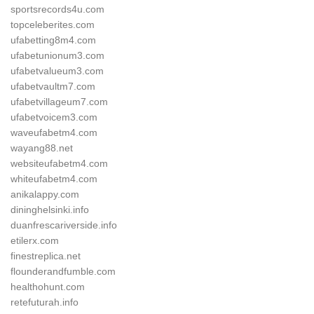
sportsrecords4u.com
topceleberites.com
ufabetting8m4.com
ufabetunionum3.com
ufabetvalueum3.com
ufabetvaultm7.com
ufabetvillageum7.com
ufabetvoicem3.com
waveufabetm4.com
wayang88.net
websiteufabetm4.com
whiteufabetm4.com
anikalappy.com
dininghelsinki.info
duanfrescariverside.info
etilerx.com
finestreplica.net
flounderandfumble.com
healthohunt.com
retefuturah.info