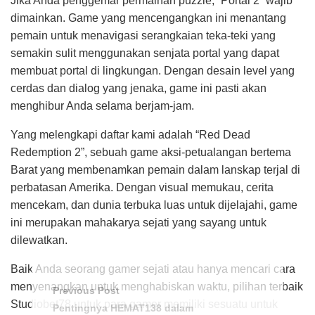
Jika Anda penggemar permainan puzzle, “Portal 2” wajib
dimainkan. Game yang mencengangkan ini menantang
pemain untuk menavigasi serangkaian teka-teki yang
semakin sulit menggunakan senjata portal yang dapat
membuat portal di lingkungan. Dengan desain level yang
cerdas dan dialog yang jenaka, game ini pasti akan
menghibur Anda selama berjam-jam.
Yang melengkapi daftar kami adalah “Red Dead
Redemption 2”, sebuah game aksi-petualangan bertema
Barat yang membenamkan pemain dalam lanskap terjal di
perbatasan Amerika. Dengan visual memukau, cerita
mencekam, dan dunia terbuka luas untuk dijelajahi, game
ini merupakan mahakarya sejati yang sayang untuk
dilewatkan.
Baik Anda seorang gamer sejati atau hanya mencari cara
menyenangkan untuk menghabiskan waktu, pilihan terbaik
Previous Post
Studiobet78 untuk para gamer memiliki sesuatu untuk
Pentingnya HEMAT138 dalam