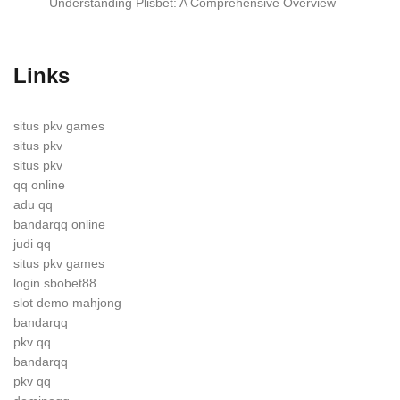
Understanding Plisbet: A Comprehensive Overview
Links
situs pkv games
situs pkv
situs pkv
qq online
adu qq
bandarqq online
judi qq
situs pkv games
login sbobet88
slot demo mahjong
bandarqq
pkv qq
bandarqq
pkv qq