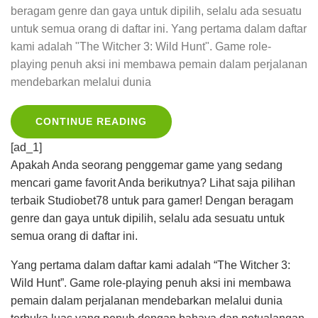
beragam genre dan gaya untuk dipilih, selalu ada sesuatu
untuk semua orang di daftar ini. Yang pertama dalam daftar
kami adalah "The Witcher 3: Wild Hunt". Game role-
playing penuh aksi ini membawa pemain dalam perjalanan
mendebarkan melalui dunia
CONTINUE READING
[ad_1]
Apakah Anda seorang penggemar game yang sedang
mencari game favorit Anda berikutnya? Lihat saja pilihan
terbaik Studiobet78 untuk para gamer! Dengan beragam
genre dan gaya untuk dipilih, selalu ada sesuatu untuk
semua orang di daftar ini.
Yang pertama dalam daftar kami adalah “The Witcher 3:
Wild Hunt”. Game role-playing penuh aksi ini membawa
pemain dalam perjalanan mendebarkan melalui dunia