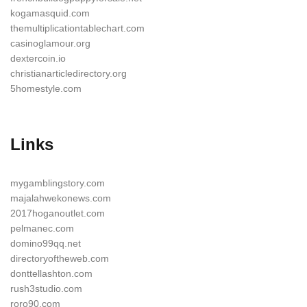
kogamasquid.com
themultiplicationtablechart.com
casinoglamour.org
dextercoin.io
christianarticledirectory.org
5homestyle.com
Links
mygamblingstory.com
majalahwekonews.com
2017hoganoutlet.com
pelmanec.com
domino99qq.net
directoryoftheweb.com
donttellashton.com
rush3studio.com
roro90.com