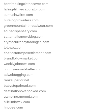
bestfreakingclothesever.com
falling-film-evaporator.com
sumuslawfirm.com
nursingprowriters.com
greenmountainthreadwear.com
acutedispensary.com
sattamatkanewsblog.com
cryptocurrencytradingcn.com
totowaz.com
charlestonwipesettlement.com
brandfollowmarket.com
weeklyjobnews.com
countyanimalshelter.com
adwebtagging.com
ranksuperior.net
babystepahead.com
destinationoverlooked.com
gamblingamount.com
hillclimbwax.com
hnopse.com