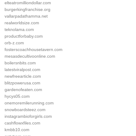
elteatromilliondollar.com
burgerkingfranchise.org
vallarpadathamma.net
realworldsize.com
teknolama.com
productforbaby.com
orb-z.com
fosterscoachhousetavern.com
mesasdecultivoonline.com
boilersnbits.com
latestviralpost.com
newfreearticle.com
blitzpowerusa.com
gardenofeaten.com
hycys05.com
onemoremilerunning.com
snowboardsteez.com
instagrambioforgirls.com
cashflowxfiles.com
kmbb10.com