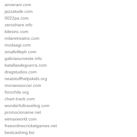
annerani.com
jazzatude.com
0022pa.com
zeroshare.info
bilesinc.com
milaretreatnz.com
modaagi.com
smallvilleph.com
galiciasuroeste.info
batallasdeguerra.com
dregstudios.com
neatstuffhelpskids.org
moraessoccer.com
forochile.org
chart-track.com
wonderfultraveling.com
promocioname.net
wimaxworld.com
freeonlinecricketgames.net
bestcashing.biz