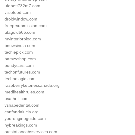
ufabett732m7.com
visiofood.com
droidwindow.com
freeprsubmission.com
ufagold666.com
myinteriorblog.com
bnewsindia.com
techiepick.com
bamzyshop.com
pondycars.com
techonfutures.com
techoologic.com
raspberryketonescanada.org
medihealthrules.com
usathrill.com
vshapedental.com
canfandalucia.org
yourengineguide.com
nybreakings.com
outstationcabsservices.com