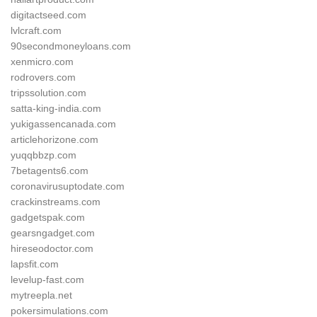
digitactseed.com
lvlcraft.com
90secondmoneyloans.com
xenmicro.com
rodrovers.com
tripssolution.com
satta-king-india.com
yukigassencanada.com
articlehorizone.com
yuqqbbzp.com
7betagents6.com
coronavirusuptodate.com
crackinstreams.com
gadgetspak.com
gearsngadget.com
hireseodoctor.com
lapsfit.com
levelup-fast.com
mytreepla.net
pokersimulations.com