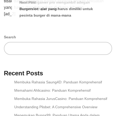
tidak dapat disangkal bahwa Madloki adalah kekuatan
Habibi88: gamer pro mengambil adegan
Next Post
yang harus diperhitungkan di dunia hiburan.
esports dengan badai
Burgerslot: alat yang harus dimiliki untuk
[ad_2]
pecinta burger di mana-mana
Search
Recent Posts
Membuka Rahasia Saung4D: Panduan Komprehensif
Memahami Ahlicasino: Panduan Komprehensif
Membuka Rahasia JurusCasino: Panduan Komprehensif
Understanding Plisbet: A Comprehensive Overview
Menemukan Bunga99: Panduan Utama Anda dalam