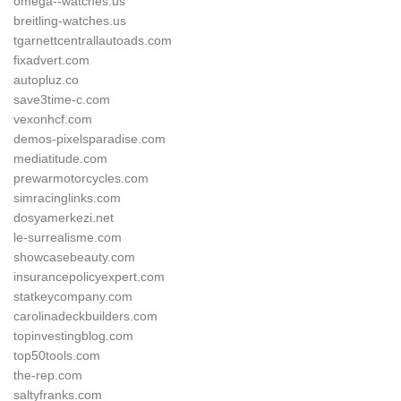
omega--watches.us
breitling-watches.us
tgarnettcentrallautoads.com
fixadvert.com
autopluz.co
save3time-c.com
vexonhcf.com
demos-pixelsparadise.com
mediatitude.com
prewarmotorcycles.com
simracinglinks.com
dosyamerkezi.net
le-surrealisme.com
showcasebeauty.com
insurancepolicyexpert.com
statkeycompany.com
carolinadeckbuilders.com
topinvestingblog.com
top50tools.com
the-rep.com
saltyfranks.com