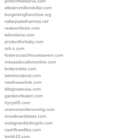
postcoffeebarva.com
elteatromilliondollar.com
burgerkingfranchise.org
vallarpadathamma.net
realworldsize.com
teknolama.com
productforbaby.com
orb-z.com
fosterscoachhousetavern.com
mesasdecultivoonline.com
boilersnbits.com
latestviralpost.com
newfreearticle.com
blitzpowerusa.com
gardenofeaten.com
hycys05.com
onemoremilerunning.com
snowboardsteez.com
instagrambioforgirls.com
cashflowxfiles.com
kmbb10.com