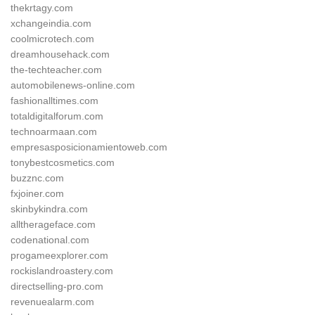
thekrtagy.com
xchangeindia.com
coolmicrotech.com
dreamhousehack.com
the-techteacher.com
automobilenews-online.com
fashionalltimes.com
totaldigitalforum.com
technoarmaan.com
empresasposicionamientoweb.com
tonybestcosmetics.com
buzznc.com
fxjoiner.com
skinbykindra.com
alltherageface.com
codenational.com
progameexplorer.com
rockislandroastery.com
directselling-pro.com
revenuealarm.com