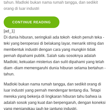
tahun. Madloki bukan nama rumah tangga, dan sedikit
orang di luar industri
CONTINUE READING
[ad_1]
Di dunia hiburan, seringkali ada tokoh -tokoh penuh teka -
teki yang beroperasi di belakang layar, menarik string dan
membentuk industri dengan cara yang mungkin tidak
pernah dipahami publik. Salah satu sosoknya adalah
Madloki, kekuatan misterius dan sulit dipahami yang telah
diam -diam memengaruhi dunia hiburan selama bertahun -
tahun.
Madloki bukan nama rumah tangga, dan sedikit orang di
luar industri yang pernah mendengar tentang dia. Tetapi
mereka yang bekerja di lingkaran hiburan tahu bahwa ia
adalah sosok yang kuat dan berpengaruh, dengan koneksi
yang menjangkau jauh ke jantung industri.