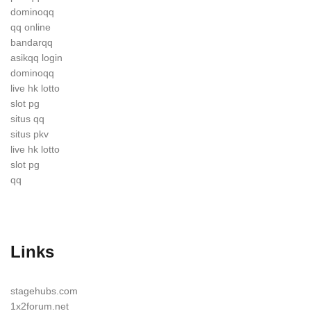
dominoqq
qq online
bandarqq
asikqq login
dominoqq
live hk lotto
slot pg
situs qq
situs pkv
live hk lotto
slot pg
qq
Links
stagehubs.com
1x2forum.net