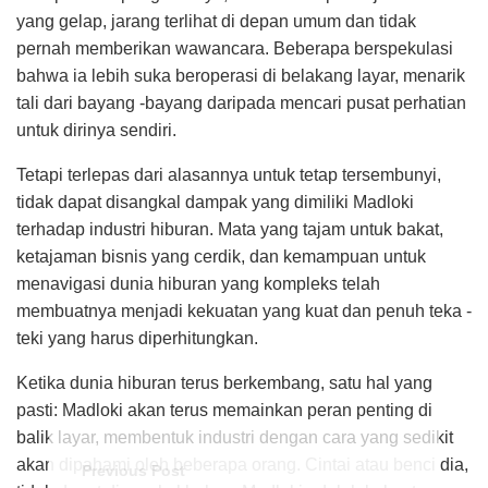
yang gelap, jarang terlihat di depan umum dan tidak
pernah memberikan wawancara. Beberapa berspekulasi
bahwa ia lebih suka beroperasi di belakang layar, menarik
tali dari bayang -bayang daripada mencari pusat perhatian
untuk dirinya sendiri.
Tetapi terlepas dari alasannya untuk tetap tersembunyi,
tidak dapat disangkal dampak yang dimiliki Madloki
terhadap industri hiburan. Mata yang tajam untuk bakat,
ketajaman bisnis yang cerdik, dan kemampuan untuk
menavigasi dunia hiburan yang kompleks telah
membuatnya menjadi kekuatan yang kuat dan penuh teka -
teki yang harus diperhitungkan.
Ketika dunia hiburan terus berkembang, satu hal yang
pasti: Madloki akan terus memainkan peran penting di
balik layar, membentuk industri dengan cara yang sedikit
akan dipahami oleh beberapa orang. Cintai atau benci dia,
Previous Post