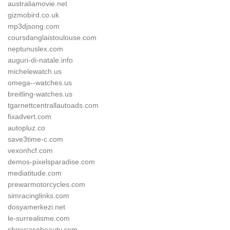
australiamovie.net
gizmobird.co.uk
mp3djsong.com
coursdanglaistoulouse.com
neptunuslex.com
auguri-di-natale.info
michelewatch.us
omega--watches.us
breitling-watches.us
tgarnettcentrallautoads.com
fixadvert.com
autopluz.co
save3time-c.com
vexonhcf.com
demos-pixelsparadise.com
mediatitude.com
prewarmotorcycles.com
simracinglinks.com
dosyamerkezi.net
le-surrealisme.com
showcasebeauty.com