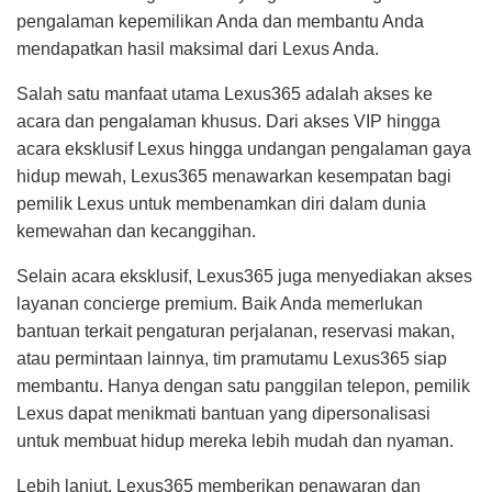
pengalaman kepemilikan Anda dan membantu Anda
mendapatkan hasil maksimal dari Lexus Anda.
Salah satu manfaat utama Lexus365 adalah akses ke
acara dan pengalaman khusus. Dari akses VIP hingga
acara eksklusif Lexus hingga undangan pengalaman gaya
hidup mewah, Lexus365 menawarkan kesempatan bagi
pemilik Lexus untuk membenamkan diri dalam dunia
kemewahan dan kecanggihan.
Selain acara eksklusif, Lexus365 juga menyediakan akses
layanan concierge premium. Baik Anda memerlukan
bantuan terkait pengaturan perjalanan, reservasi makan,
atau permintaan lainnya, tim pramutamu Lexus365 siap
membantu. Hanya dengan satu panggilan telepon, pemilik
Lexus dapat menikmati bantuan yang dipersonalisasi
untuk membuat hidup mereka lebih mudah dan nyaman.
Lebih lanjut, Lexus365 memberikan penawaran dan