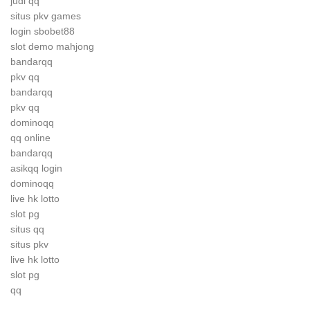
judi qq
situs pkv games
login sbobet88
slot demo mahjong
bandarqq
pkv qq
bandarqq
pkv qq
dominoqq
qq online
bandarqq
asikqq login
dominoqq
live hk lotto
slot pg
situs qq
situs pkv
live hk lotto
slot pg
qq