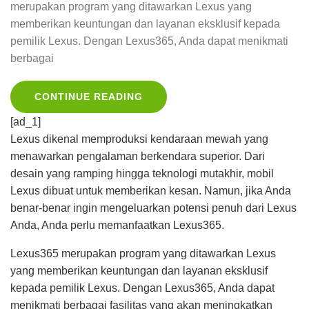
merupakan program yang ditawarkan Lexus yang
memberikan keuntungan dan layanan eksklusif kepada
pemilik Lexus. Dengan Lexus365, Anda dapat menikmati
berbagai
CONTINUE READING
[ad_1]
Lexus dikenal memproduksi kendaraan mewah yang
menawarkan pengalaman berkendara superior. Dari
desain yang ramping hingga teknologi mutakhir, mobil
Lexus dibuat untuk memberikan kesan. Namun, jika Anda
benar-benar ingin mengeluarkan potensi penuh dari Lexus
Anda, Anda perlu memanfaatkan Lexus365.
Lexus365 merupakan program yang ditawarkan Lexus
yang memberikan keuntungan dan layanan eksklusif
kepada pemilik Lexus. Dengan Lexus365, Anda dapat
menikmati berbagai fasilitas yang akan meningkatkan