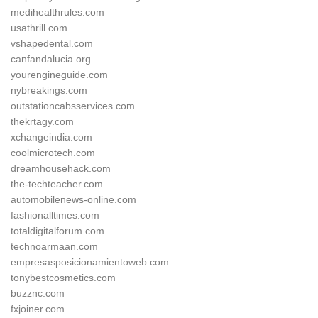
medihealthrules.com
usathrill.com
vshapedental.com
canfandalucia.org
yourengineguide.com
nybreakings.com
outstationcabsservices.com
thekrtagy.com
xchangeindia.com
coolmicrotech.com
dreamhousehack.com
the-techteacher.com
automobilenews-online.com
fashionalltimes.com
totaldigitalforum.com
technoarmaan.com
empresasposicionamientoweb.com
tonybestcosmetics.com
buzznc.com
fxjoiner.com