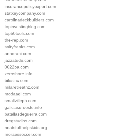
insurancepolicyexpert.com
statkeycompany.com
carolinadeckbuilders.com
topinvestingblog.com
top50tools.com
the-rep.com
saltyfranks.com
annerani.com
jazzatude.com
0022pa.com
zeroshare.info
bilesinc.com
milaretreatnz.com
modaagi.com
smallvilleph.com
galiciasuroeste.info
batallasdeguerra.com
dregstudios.com
neatstuffhelpskids.org
moraessoccer.com