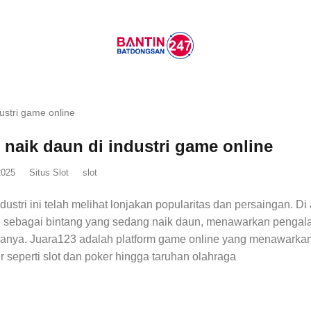
ustri game online
naik daun di industri game online
2025
Situs Slot
slot
stri ini telah melihat lonjakan popularitas dan persaingan. Di
ul sebagai bintang yang sedang naik daun, menawarkan penga
nanya. Juara123 adalah platform game online yang menawarka
 seperti slot dan poker hingga taruhan olahraga