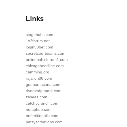
Links
stagehubs.com
1x2forum.net
login99bet.com
secretcourtesans.com
onlinebahisforum1.com
chicagoheadline.com
camming.org
rajalion88.com
goupuntacana.com
riversedgepark.com
zaseez.com
catchycrunch.com
nofaphub.com
nefertitingalls.com
patsyscreations.com