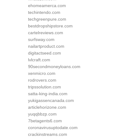
ehomeamerca.com
techintendo.com
techgreenpure.com
bestdropshipstore.com
cartelreviews.com
surfsway.com
nailartproduct.com
digitactseed.com
lvlcraft.com
90secondmoneyloans.com
xenmicro.com
rodrovers.com
tripssolution.com
satta-king-india.com
yukigassencanada.com
articlehorizone.com
yuqqbbzp.com
7betagents6.com
coronavirusuptodate.com
crackinstreams.com