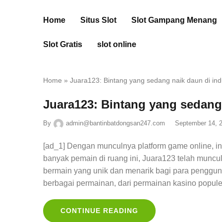
Home
Situs Slot
Slot Gampang Menang
Slot Gratis
slot online
Home
»
Juara123: Bintang yang sedang naik daun di ind
Juara123: Bintang yang sedang 
By
admin@bantinbatdongsan247.com
September 14, 
[ad_1] Dengan munculnya platform game online, indu
banyak pemain di ruang ini, Juara123 telah munc
bermain yang unik dan menarik bagi para penggu
berbagai permainan, dari permainan kasino populer
CONTINUE READING