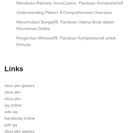
Membuka Rahasia JurusCasino: Panduan Komprehensif
Understanding Plisbet: A Comprehensive Overview
Menemukan Bunga99: Panduan Utama Anda dalam
Permainan Online
Pengertian Winlose99: Panduan Komprehensif untuk
Pemula
Links
situs pkv games
situs pkv
situs pkv
qq online
adu qq
bandarqq online
judi qq
situs pkv games