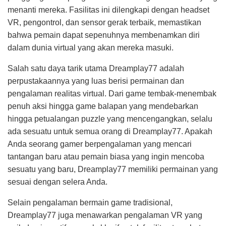
menanti mereka. Fasilitas ini dilengkapi dengan headset
VR, pengontrol, dan sensor gerak terbaik, memastikan
bahwa pemain dapat sepenuhnya membenamkan diri
dalam dunia virtual yang akan mereka masuki.
Salah satu daya tarik utama Dreamplay77 adalah
perpustakaannya yang luas berisi permainan dan
pengalaman realitas virtual. Dari game tembak-menembak
penuh aksi hingga game balapan yang mendebarkan
hingga petualangan puzzle yang mencengangkan, selalu
ada sesuatu untuk semua orang di Dreamplay77. Apakah
Anda seorang gamer berpengalaman yang mencari
tantangan baru atau pemain biasa yang ingin mencoba
sesuatu yang baru, Dreamplay77 memiliki permainan yang
sesuai dengan selera Anda.
Selain pengalaman bermain game tradisional,
Dreamplay77 juga menawarkan pengalaman VR yang