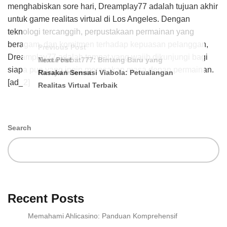
menghabiskan sore hari, Dreamplay77 adalah tujuan akhir
untuk game realitas virtual di Los Angeles. Dengan
teknologi tercanggih, perpustakaan permainan yang
beragam, dan komitmen terhadap kepuasan pelanggan,
Previous Post
Dreamplay77 adalah tempat yang wajib dikunjungi bagi
Temui Hebat777: Bintang Baru yang
Next Post
siapa pun yang ingin merasakan masa depan permainan.
Merajai Internet
Rasakan Sensasi Viabola: Petualangan
[ad_2]
Realitas Virtual Terbaik
Search
Recent Posts
Memahami Ahlicasino: Panduan Komprehensif