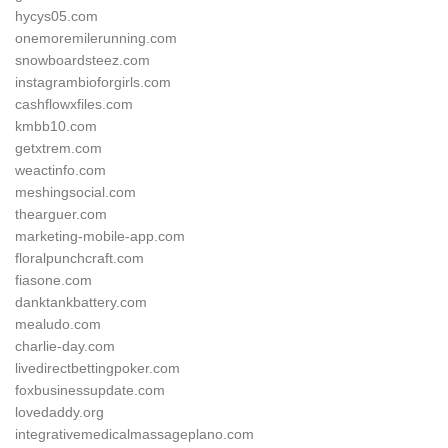
hycys05.com
onemoremilerunning.com
snowboardsteez.com
instagrambioforgirls.com
cashflowxfiles.com
kmbb10.com
getxtrem.com
weactinfo.com
meshingsocial.com
thearguer.com
marketing-mobile-app.com
floralpunchcraft.com
fiasone.com
danktankbattery.com
mealudo.com
charlie-day.com
livedirectbettingpoker.com
foxbusinessupdate.com
lovedaddy.org
integrativemedicalmassageplano.com