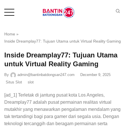
Home
»
Inside Dreamplay77: Tujuan Utama untuk Virtual Reality Gaming
Inside Dreamplay77: Tujuan Utama
untuk Virtual Reality Gaming
By
admin@bantinbatdongsan247.com
December 9, 2025
Situs Slot
slot
[ad_1] Terletak di jantung pusat kota Los Angeles,
Dreamplay77 adalah pusat permainan realitas virtual
mutakhir yang menawarkan pengalaman mendalam yang
tak tertandingi bagi para gamer dari segala usia. Dengan
teknologi tercanggih dan beragam permainan serta