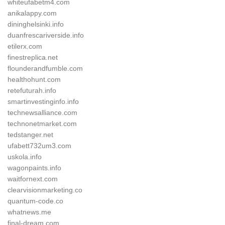
whiteufabetm4.com
anikalappy.com
dininghelsinki.info
duanfrescariverside.info
etilerx.com
finestreplica.net
flounderandfumble.com
healthohunt.com
retefuturah.info
smartinvestinginfo.info
technewsalliance.com
technonetmarket.com
tedstanger.net
ufabett732um3.com
uskola.info
wagonpaints.info
waitfornext.com
clearvisionmarketing.co
quantum-code.co
whatnews.me
final-dream.com