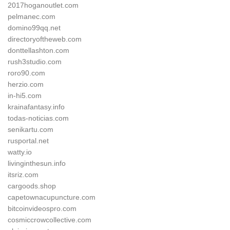
2017hoganoutlet.com
pelmanec.com
domino99qq.net
directoryoftheweb.com
donttellashton.com
rush3studio.com
roro90.com
herzio.com
in-hi5.com
krainafantasy.info
todas-noticias.com
senikartu.com
rusportal.net
watty.io
livinginthesun.info
itsriz.com
cargoods.shop
capetownacupuncture.com
bitcoinvideospro.com
cosmiccrowcollective.com