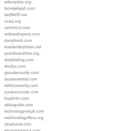
educaritas.org
lensajelajah.com
betflik09.net
ncaq.org
xenmicro.com
onlineshopera.com
dartyfresh.com
lewisenterprises.net
pcsoftwarefree.org
dailylinking.com
dnafyx.com
giocolenuvole.com
iyouessential.com
withloveamity.com
youlearncode.com
fxyatirim.com
abbuguide.com
technologyresult.com
webhostingoffers.org
whatszow.com
ehomeamerca.com