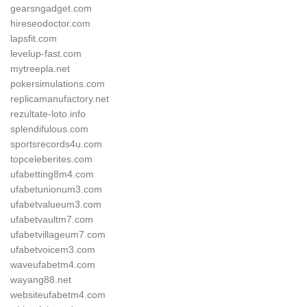
gearsngadget.com
hireseodoctor.com
lapsfit.com
levelup-fast.com
mytreepla.net
pokersimulations.com
replicamanufactory.net
rezultate-loto.info
splendifulous.com
sportsrecords4u.com
topceleberites.com
ufabetting8m4.com
ufabetunionum3.com
ufabetvalueum3.com
ufabetvaultm7.com
ufabetvillageum7.com
ufabetvoicem3.com
waveufabetm4.com
wayang88.net
websiteufabetm4.com