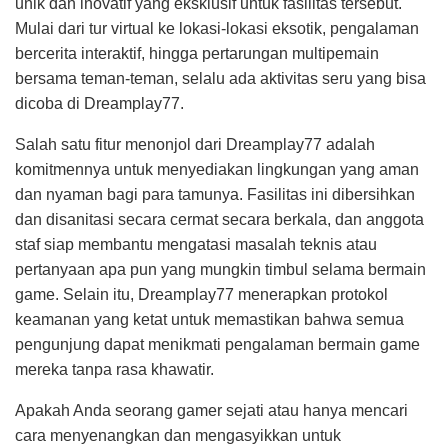
unik dan inovatif yang eksklusif untuk fasilitas tersebut.
Mulai dari tur virtual ke lokasi-lokasi eksotik, pengalaman
bercerita interaktif, hingga pertarungan multipemain
bersama teman-teman, selalu ada aktivitas seru yang bisa
dicoba di Dreamplay77.
Salah satu fitur menonjol dari Dreamplay77 adalah
komitmennya untuk menyediakan lingkungan yang aman
dan nyaman bagi para tamunya. Fasilitas ini dibersihkan
dan disanitasi secara cermat secara berkala, dan anggota
staf siap membantu mengatasi masalah teknis atau
pertanyaan apa pun yang mungkin timbul selama bermain
game. Selain itu, Dreamplay77 menerapkan protokol
keamanan yang ketat untuk memastikan bahwa semua
pengunjung dapat menikmati pengalaman bermain game
mereka tanpa rasa khawatir.
Apakah Anda seorang gamer sejati atau hanya mencari
cara menyenangkan dan mengasyikkan untuk