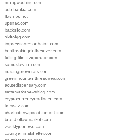
mrrugwashing.com
acb-bankia.com
flash-es.net
upshak.com
backsilo.com
siviralqq.com
impressionresorthoian.com
bestfreakingclothesever.com
falling-film-evaporator.com
sumuslawfirm.com
nursingprowriters.com
greenmountainthreadwear.com
acutedispensary.com
sattamatkanewsblog.com
cryptocurrencytradingcn.com
totowaz.com
charlestonwipesettlement.com
brandfollowmarket.com
weeklyjobnews.com
countyanimalshelter.com