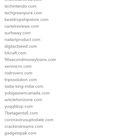
techintendo.com
techgreenpure.com
bestdropshipstore.com
cartelreviews.com
surfsway.com
nailartproduct.com
digitactseed.com
lvlcraft.com
90secondmoneyloans.com
xenmicro.com
rodrovers.com
tripssolution.com
satta-king-india.com
yukigassencanada.com
articlehorizone.com
yuqqbbzp.com
7betagents6.com
coronavirusuptodate.com
crackinstreams.com
gadgetspak.com