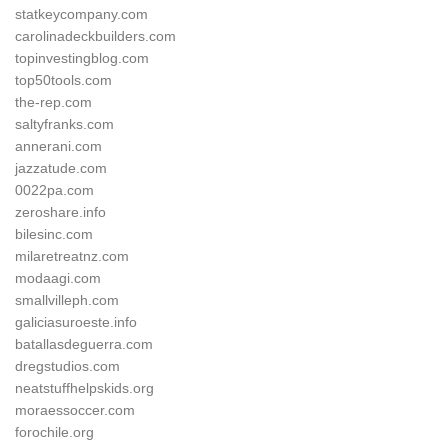
statkeycompany.com
carolinadeckbuilders.com
topinvestingblog.com
top50tools.com
the-rep.com
saltyfranks.com
annerani.com
jazzatude.com
0022pa.com
zeroshare.info
bilesinc.com
milaretreatnz.com
modaagi.com
smallvilleph.com
galiciasuroeste.info
batallasdeguerra.com
dregstudios.com
neatstuffhelpskids.org
moraessoccer.com
forochile.org