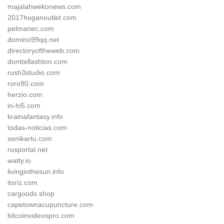
majalahwekonews.com
2017hoganoutlet.com
pelmanec.com
domino99qq.net
directoryoftheweb.com
donttellashton.com
rush3studio.com
roro90.com
herzio.com
in-hi5.com
krainafantasy.info
todas-noticias.com
senikartu.com
rusportal.net
watty.io
livinginthesun.info
itsriz.com
cargoods.shop
capetownacupuncture.com
bitcoinvideospro.com