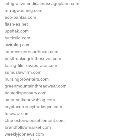
integrativemedicalmassageplano.com
mrrugwashing.com
acb-bankia.com
flash-es.net
upshak.com
backsilo.com
siviralqq.com
impressionresorthoian.com
bestfreakingclothesever.com
falling-film-evaporator.com
sumuslawfirm.com
nursingprowriters.com
greenmountainthreadwear.com
acutedispensary.com
sattamatkanewsblog.com
cryptocurrencytradingcn.com
totowaz.com
charlestonwipesettlement.com
brandfollowmarket.com
weeklyjobnews.com