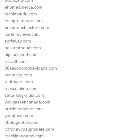
whatszow.com
ehomeamerca.com
techintendo.com
techgreenpure.com
bestdropshipstore.com
cartelreviews.com
surfsway.com
nailartproduct.com
digitactseed.com
lvlcraft.com
90secondmoneyloans.com
xenmicro.com
rodrovers.com
tripssolution.com
satta-king-india.com
yukigassencanada.com
articlehorizone.com
yuqqbbzp.com
7betagents6.com
coronavirusuptodate.com
crackinstreams.com