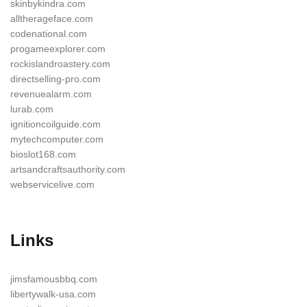
skinbykindra.com
alltherageface.com
codenational.com
progameexplorer.com
rockislandroastery.com
directselling-pro.com
revenuealarm.com
lurab.com
ignitioncoilguide.com
mytechcomputer.com
bioslot168.com
artsandcraftsauthority.com
webservicelive.com
Links
jimsfamousbbq.com
libertywalk-usa.com