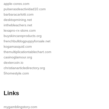
apple-cores.com
pulserasdeactividad10.com
barbaracarlotti.com
desktopmining.net
inthebleachers.net
lexapro-rx-store.com
buyskincareproducts.org
frenchbulldogpuppyforsale.net
kogamasquid.com
themultiplicationtablechart.com
casinoglamour.org
dextercoin.io
christianarticledirectory.org
5homestyle.com
Links
mygamblingstory.com