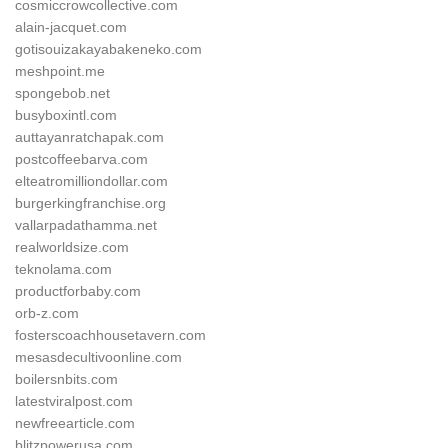
cosmiccrowcollective.com
alain-jacquet.com
gotisouizakayabakeneko.com
meshpoint.me
spongebob.net
busyboxintl.com
auttayanratchapak.com
postcoffeebarva.com
elteatromilliondollar.com
burgerkingfranchise.org
vallarpadathamma.net
realworldsize.com
teknolama.com
productforbaby.com
orb-z.com
fosterscoachhousetavern.com
mesasdecultivoonline.com
boilersnbits.com
latestviralpost.com
newfreearticle.com
blitzpowerusa.com