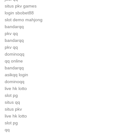
situs pkv games
login sbobet88
slot demo mahjong
bandarqq
pkv qq
bandarqq
pkv qq
dominoqq
qq online
bandarqq
asikqq login
dominoqq
live hk lotto
slot pg
situs qq
situs pkv
live hk lotto
slot pg
qq