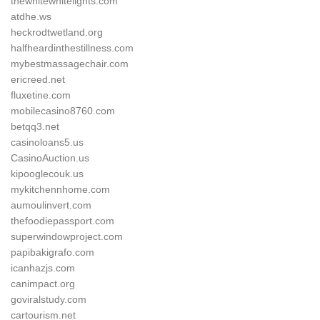
thewhitewhitelights.com
atdhe.ws
heckrodtwetland.org
halfheardinthestillness.com
mybestmassagechair.com
ericreed.net
fluxetine.com
mobilecasino8760.com
betqq3.net
casinoloans5.us
CasinoAuction.us
kipooglecouk.us
mykitchennhome.com
aumoulinvert.com
thefoodiepassport.com
superwindowproject.com
papibakigrafo.com
icanhazjs.com
canimpact.org
goviralstudy.com
cartourism.net