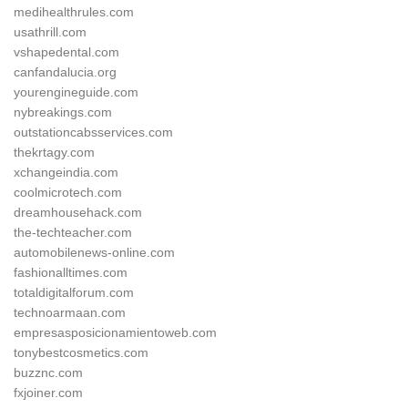
medihealthrules.com
usathrill.com
vshapedental.com
canfandalucia.org
yourengineguide.com
nybreakings.com
outstationcabsservices.com
thekrtagy.com
xchangeindia.com
coolmicrotech.com
dreamhousehack.com
the-techteacher.com
automobilenews-online.com
fashionalltimes.com
totaldigitalforum.com
technoarmaan.com
empresasposicionamientoweb.com
tonybestcosmetics.com
buzznc.com
fxjoiner.com