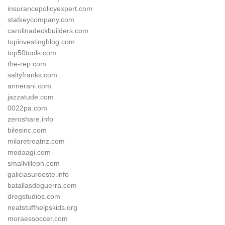
insurancepolicyexpert.com
statkeycompany.com
carolinadeckbuilders.com
topinvestingblog.com
top50tools.com
the-rep.com
saltyfranks.com
annerani.com
jazzatude.com
0022pa.com
zeroshare.info
bilesinc.com
milaretreatnz.com
modaagi.com
smallvilleph.com
galiciasuroeste.info
batallasdeguerra.com
dregstudios.com
neatstuffhelpskids.org
moraessoccer.com