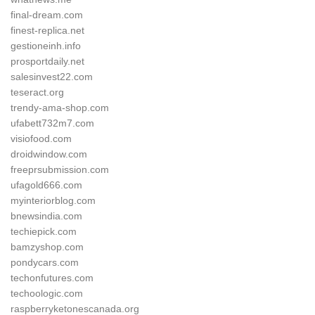
final-dream.com
finest-replica.net
gestioneinh.info
prosportdaily.net
salesinvest22.com
teseract.org
trendy-ama-shop.com
ufabett732m7.com
visiofood.com
droidwindow.com
freeprsubmission.com
ufagold666.com
myinteriorblog.com
bnewsindia.com
techiepick.com
bamzyshop.com
pondycars.com
techonfutures.com
techoologic.com
raspberryketonescanada.org