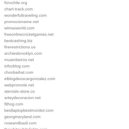
forochile.org
chart-track.com
wonderfultraveling.com
promocioname.net
wimaxworld.com
freeonlinecricketgames.net
bestcashing.biz
firerestrictions.us
archiesbrooklyn.com
muambeiros.net
infozblog.com
chonbaihat.com
elblogdeoscargonzalez.com
webpromote.net
steroids-store.co
arteydecoracion.net
fithog.com
bestlaptopbestmonitor.com
georginaryland.com
roseandbasil.com