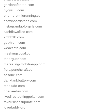
gardenofeaten.com
hycys05.com
onemoremilerunning.com
snowboardsteez.com
instagrambioforgirls.com
cashflowxfiles.com
kmbb10.com
getxtrem.com
weactinfo.com
meshingsocial.com
thearguer.com
marketing-mobile-app.com
floralpunchcraft.com
fiasone.com
danktankbattery.com
mealudo.com
charlie-day.com
livedirectbettingpoker.com
foxbusinessupdate.com
lovedaddy.org