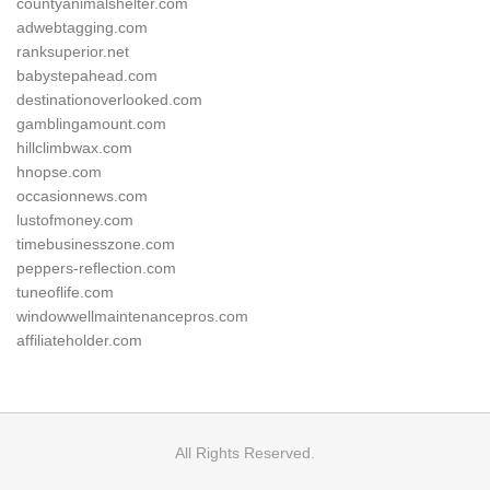
countyanimalshelter.com
adwebtagging.com
ranksuperior.net
babystepahead.com
destinationoverlooked.com
gamblingamount.com
hillclimbwax.com
hnopse.com
occasionnews.com
lustofmoney.com
timebusinesszone.com
peppers-reflection.com
tuneoflife.com
windowwellmaintenancepros.com
affiliateholder.com
All Rights Reserved.