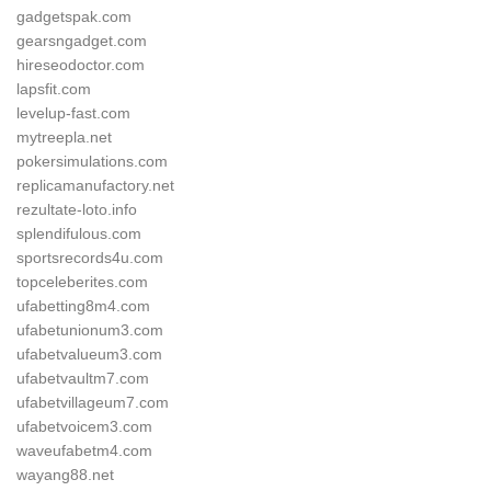
gadgetspak.com
gearsngadget.com
hireseodoctor.com
lapsfit.com
levelup-fast.com
mytreepla.net
pokersimulations.com
replicamanufactory.net
rezultate-loto.info
splendifulous.com
sportsrecords4u.com
topceleberites.com
ufabetting8m4.com
ufabetunionum3.com
ufabetvalueum3.com
ufabetvaultm7.com
ufabetvillageum7.com
ufabetvoicem3.com
waveufabetm4.com
wayang88.net