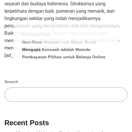
sejarah dan budaya Indonesia. Strukturnya yang
terpelihara dengan baik, pameran yang menarik, dan
lingkungan sekitar yang indah menjadikannya
pengalaman yang benar-benar unik dan mengesankan.
Baik Anda penggemar sejarah atau sekadar ingin
Previous Post
menjelajahi sesuatu yang baru, Benteng786 pasti akan
Dari Biasa Menjadi Luar Biasa: Kisah
Next Post
meninggalkan kesan mendalam.
rahayu88
Mengapa Aoncash adalah Metode
[ad_2]
Pembayaran Pilihan untuk Belanja Online
Search
Recent Posts