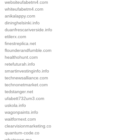
websiteufabetm4.com
whiteufabetm4.com
anikalappy.com
dininghelsinki.info
duanfrescariverside.info
etilerx.com
finestreplica.net
flounderandfumble.com
healthohunt.com
retefuturah.info
smartinvestinginfo.info
technewsalliance.com
technonetmarket.com
tedstanger.net
ufabett732um3.com
uskola.info
wagonpaints.info
waitfornext.com
clearvisionmarketing.co
quantum-code.co
whatnews.me