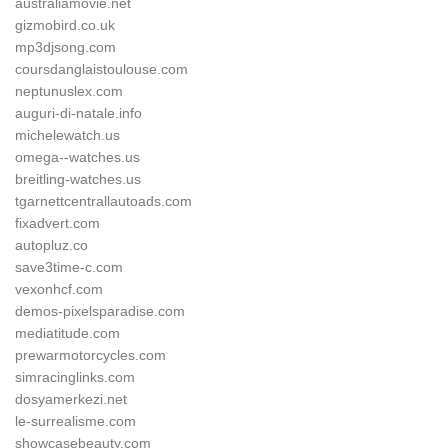
australiamovie.net
gizmobird.co.uk
mp3djsong.com
coursdanglaistoulouse.com
neptunuslex.com
auguri-di-natale.info
michelewatch.us
omega--watches.us
breitling-watches.us
tgarnettcentrallautoads.com
fixadvert.com
autopluz.co
save3time-c.com
vexonhcf.com
demos-pixelsparadise.com
mediatitude.com
prewarmotorcycles.com
simracinglinks.com
dosyamerkezi.net
le-surrealisme.com
showcasebeauty.com