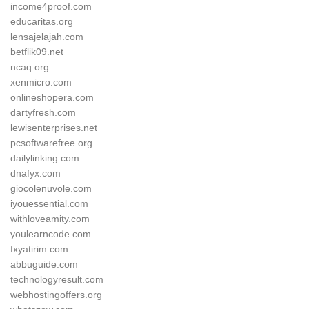
income4proof.com
educaritas.org
lensajelajah.com
betflik09.net
ncaq.org
xenmicro.com
onlineshopera.com
dartyfresh.com
lewisenterprises.net
pcsoftwarefree.org
dailylinking.com
dnafyx.com
giocolenuvole.com
iyouessential.com
withloveamity.com
youlearncode.com
fxyatirim.com
abbuguide.com
technologyresult.com
webhostingoffers.org