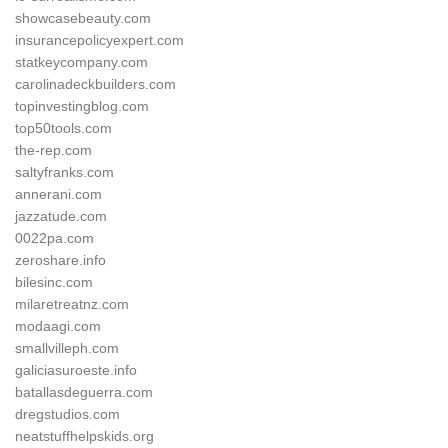
showcasebeauty.com
insurancepolicyexpert.com
statkeycompany.com
carolinadeckbuilders.com
topinvestingblog.com
top50tools.com
the-rep.com
saltyfranks.com
annerani.com
jazzatude.com
0022pa.com
zeroshare.info
bilesinc.com
milaretreatnz.com
modaagi.com
smallvilleph.com
galiciasuroeste.info
batallasdeguerra.com
dregstudios.com
neatstuffhelpskids.org