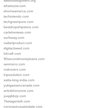
webhostingoffers.org
whatszow.com
ehomeamerca.com
techintendo.com
techgreenpure.com
bestdropshipstore.com
cartelreviews.com
surfsway.com
nailartproduct.com
digitactseed.com
lvlcraft.com
90secondmoneyloans.com
xenmicro.com
rodrovers.com
tripssolution.com
satta-king-india.com
yukigassencanada.com
articlehorizone.com
yuqqbbzp.com
7betagents6.com
coronavirusuptodate.com