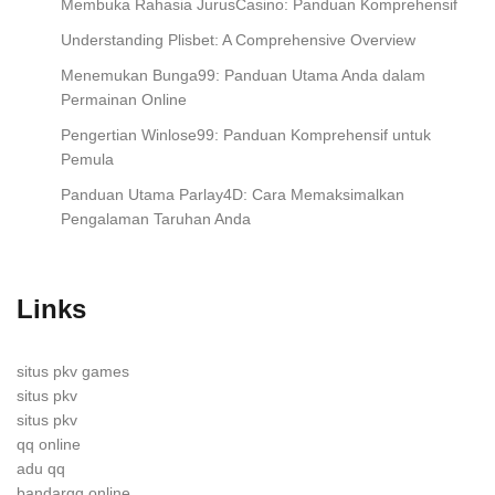
Membuka Rahasia JurusCasino: Panduan Komprehensif
Understanding Plisbet: A Comprehensive Overview
Menemukan Bunga99: Panduan Utama Anda dalam
Permainan Online
Pengertian Winlose99: Panduan Komprehensif untuk
Pemula
Panduan Utama Parlay4D: Cara Memaksimalkan
Pengalaman Taruhan Anda
Links
situs pkv games
situs pkv
situs pkv
qq online
adu qq
bandarqq online