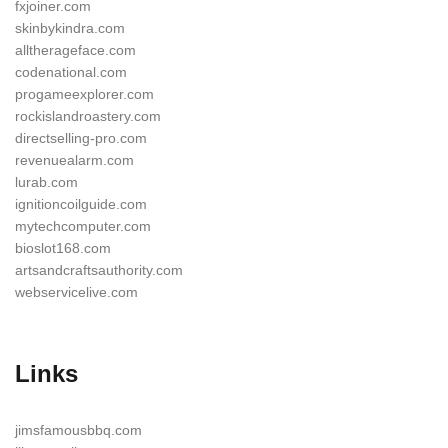
fxjoiner.com
skinbykindra.com
alltherageface.com
codenational.com
progameexplorer.com
rockislandroastery.com
directselling-pro.com
revenuealarm.com
lurab.com
ignitioncoilguide.com
mytechcomputer.com
bioslot168.com
artsandcraftsauthority.com
webservicelive.com
Links
jimsfamousbbq.com