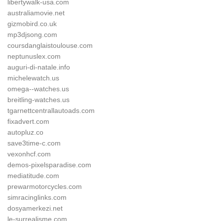
libertywalk-usa.com
australiamovie.net
gizmobird.co.uk
mp3djsong.com
coursdanglaistoulouse.com
neptunuslex.com
auguri-di-natale.info
michelewatch.us
omega--watches.us
breitling-watches.us
tgarnettcentrallautoads.com
fixadvert.com
autopluz.co
save3time-c.com
vexonhcf.com
demos-pixelsparadise.com
mediatitude.com
prewarmotorcycles.com
simracinglinks.com
dosyamerkezi.net
le-surrealisme.com