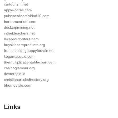
cartourism.net
apple-cores.com
pulserasdeactividad10.com
barbaracarlotti.com
desktopmining.net
inthebleachers.net
lexapro-rx-store.com
buyskincareproducts.org
frenchbulldogpuppyforsale.net
kogamasquid.com
themultiplicationtablechart.com
casinoglamour.org
dextercoin.io
christianarticledirectory.org
5homestyle.com
Links