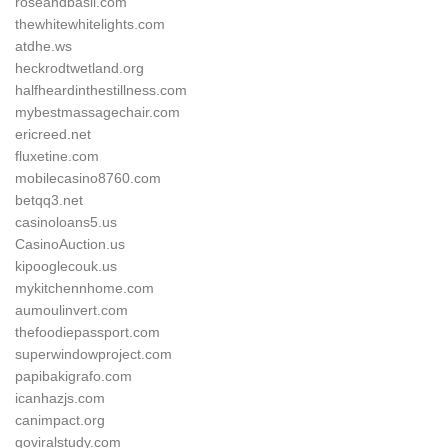
roseandbasil.com
thewhitewhitelights.com
atdhe.ws
heckrodtwetland.org
halfheardinthestillness.com
mybestmassagechair.com
ericreed.net
fluxetine.com
mobilecasino8760.com
betqq3.net
casinoloans5.us
CasinoAuction.us
kipooglecouk.us
mykitchennhome.com
aumoulinvert.com
thefoodiepassport.com
superwindowproject.com
papibakigrafo.com
icanhazjs.com
canimpact.org
goviralstudy.com