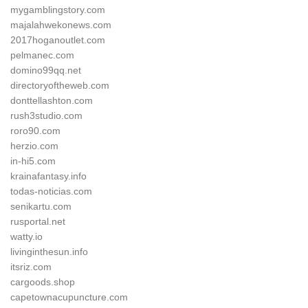
mygamblingstory.com
majalahwekonews.com
2017hoganoutlet.com
pelmanec.com
domino99qq.net
directoryoftheweb.com
donttellashton.com
rush3studio.com
roro90.com
herzio.com
in-hi5.com
krainafantasy.info
todas-noticias.com
senikartu.com
rusportal.net
watty.io
livinginthesun.info
itsriz.com
cargoods.shop
capetownacupuncture.com