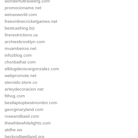
wonderfultraveling.com
promocioname.net
wimaxworld.com
freeonlinecricketgames.net
bestcashing.biz
firerestrictions.us
archiesbrooklyn.com
muambeiros.net
infozblog.com
chonbaihat.com
elblogdeoscargonzalez.com
webpromote.net
steroids-store.co
arteydecoracion.net
fithog.com
bestlaptopbestmonitor.com
georginaryland.com
roseandbasil.com
thewhitewhitelights.com
atdhe.ws
heckrodtwetland.org