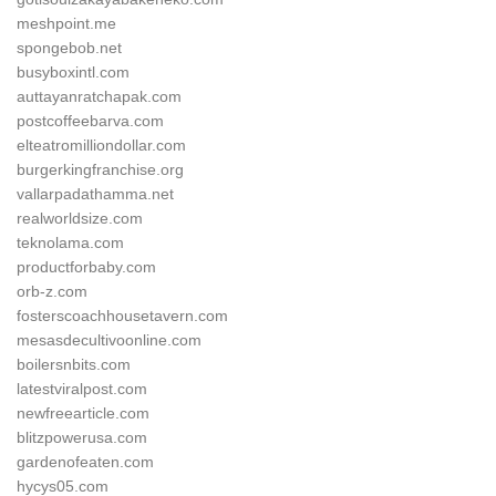
meshpoint.me
spongebob.net
busyboxintl.com
auttayanratchapak.com
postcoffeebarva.com
elteatromilliondollar.com
burgerkingfranchise.org
vallarpadathamma.net
realworldsize.com
teknolama.com
productforbaby.com
orb-z.com
fosterscoachhousetavern.com
mesasdecultivoonline.com
boilersnbits.com
latestviralpost.com
newfreearticle.com
blitzpowerusa.com
gardenofeaten.com
hycys05.com