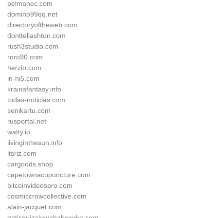
pelmanec.com
domino99qq.net
directoryoftheweb.com
donttellashton.com
rush3studio.com
roro90.com
herzio.com
in-hi5.com
krainafantasy.info
todas-noticias.com
senikartu.com
rusportal.net
watty.io
livinginthesun.info
itsriz.com
cargoods.shop
capetownacupuncture.com
bitcoinvideospro.com
cosmiccrowcollective.com
alain-jacquet.com
gotisouizakayabakeneko.com