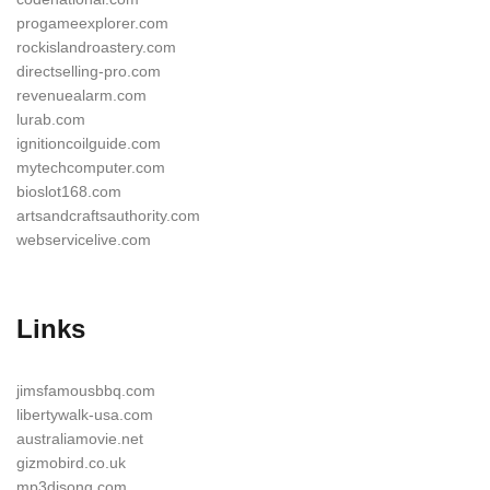
progameexplorer.com
rockislandroastery.com
directselling-pro.com
revenuealarm.com
lurab.com
ignitioncoilguide.com
mytechcomputer.com
bioslot168.com
artsandcraftsauthority.com
webservicelive.com
Links
jimsfamousbbq.com
libertywalk-usa.com
australiamovie.net
gizmobird.co.uk
mp3djsong.com