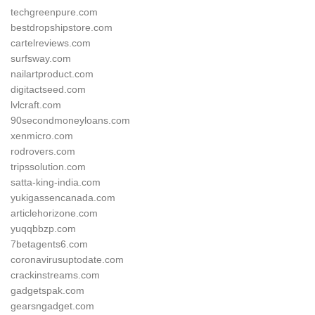
techgreenpure.com
bestdropshipstore.com
cartelreviews.com
surfsway.com
nailartproduct.com
digitactseed.com
lvlcraft.com
90secondmoneyloans.com
xenmicro.com
rodrovers.com
tripssolution.com
satta-king-india.com
yukigassencanada.com
articlehorizone.com
yuqqbbzp.com
7betagents6.com
coronavirusuptodate.com
crackinstreams.com
gadgetspak.com
gearsngadget.com