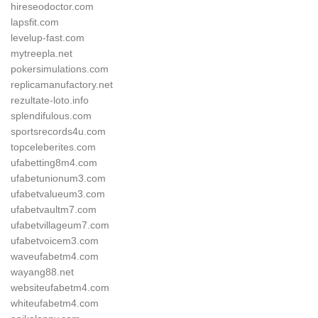
hireseodoctor.com
lapsfit.com
levelup-fast.com
mytreepla.net
pokersimulations.com
replicamanufactory.net
rezultate-loto.info
splendifulous.com
sportsrecords4u.com
topceleberites.com
ufabetting8m4.com
ufabetunionum3.com
ufabetvalueum3.com
ufabetvaultm7.com
ufabetvillageum7.com
ufabetvoicem3.com
waveufabetm4.com
wayang88.net
websiteufabetm4.com
whiteufabetm4.com