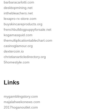
barbaracarlotti.com
desktopmining.net
inthebleachers.net
lexapro-rx-store.com
buyskincareproducts.org
frenchbulldogpuppyforsale.net
kogamasquid.com
themultiplicationtablechart.com
casinoglamour.org
dextercoin.io
christianarticledirectory.org
5homestyle.com
Links
mygamblingstory.com
majalahwekonews.com
2017hoganoutlet.com