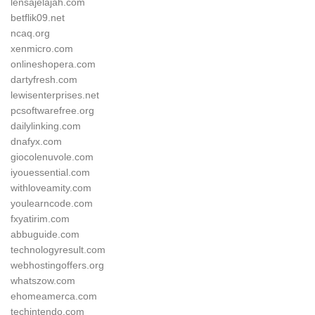
lensajelajah.com
betflik09.net
ncaq.org
xenmicro.com
onlineshopera.com
dartyfresh.com
lewisenterprises.net
pcsoftwarefree.org
dailylinking.com
dnafyx.com
giocolenuvole.com
iyouessential.com
withloveamity.com
youlearncode.com
fxyatirim.com
abbuguide.com
technologyresult.com
webhostingoffers.org
whatszow.com
ehomeamerca.com
techintendo.com