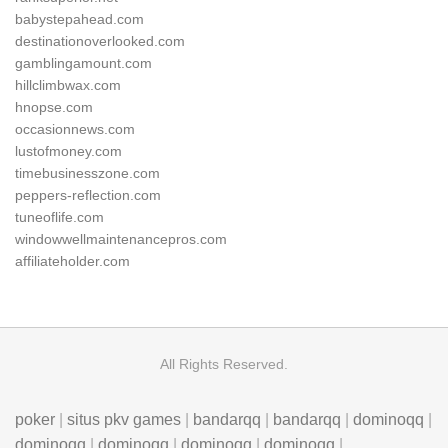
babystepahead.com
destinationoverlooked.com
gamblingamount.com
hillclimbwax.com
hnopse.com
occasionnews.com
lustofmoney.com
timebusinesszone.com
peppers-reflection.com
tuneoflife.com
windowwellmaintenancepros.com
affiliateholder.com
All Rights Reserved.
poker
|
situs pkv games
|
bandarqq
|
bandarqq
|
dominoqq
|
dominoqq
|
dominoqq
|
dominoqq
|
dominoqq
|