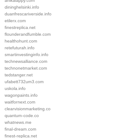
anikalappy.com
dininghelsinki.info
duanfrescariverside.info
etilerx.com
finestreplica.net
flounderandfumble.com
healthohunt.com
retefuturah.info
smartinvestinginfo.info
technewsalliance.com
technonetmarket.com
tedstanger.net
ufabett732um3.com
uskola.info
wagonpaints.info
waitfornext.com
clearvisionmarketing.co
quantum-code.co
whatnews.me
final-dream.com
finest-replica.net