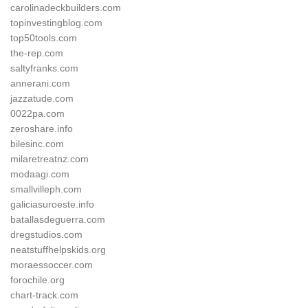
carolinadeckbuilders.com
topinvestingblog.com
top50tools.com
the-rep.com
saltyfranks.com
annerani.com
jazzatude.com
0022pa.com
zeroshare.info
bilesinc.com
milaretreatnz.com
modaagi.com
smallvilleph.com
galiciasuroeste.info
batallasdeguerra.com
dregstudios.com
neatstuffhelpskids.org
moraessoccer.com
forochile.org
chart-track.com