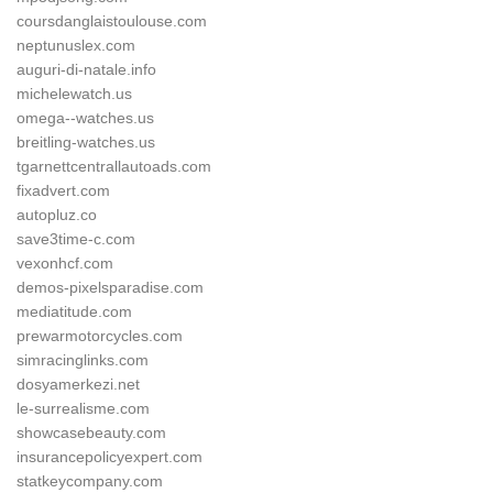
coursdanglaistoulouse.com
neptunuslex.com
auguri-di-natale.info
michelewatch.us
omega--watches.us
breitling-watches.us
tgarnettcentrallautoads.com
fixadvert.com
autopluz.co
save3time-c.com
vexonhcf.com
demos-pixelsparadise.com
mediatitude.com
prewarmotorcycles.com
simracinglinks.com
dosyamerkezi.net
le-surrealisme.com
showcasebeauty.com
insurancepolicyexpert.com
statkeycompany.com