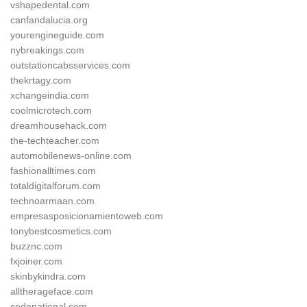
vshapedental.com
canfandalucia.org
yourengineguide.com
nybreakings.com
outstationcabsservices.com
thekrtagy.com
xchangeindia.com
coolmicrotech.com
dreamhousehack.com
the-techteacher.com
automobilenews-online.com
fashionalltimes.com
totaldigitalforum.com
technoarmaan.com
empresasposicionamientoweb.com
tonybestcosmetics.com
buzznc.com
fxjoiner.com
skinbykindra.com
alltherageface.com
codenational.com