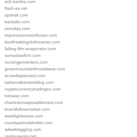
acb-bankia.com
flash-es.net
upshak.com
backsilo.com
siviralqq.com
impressionresorthoian.com
bestfreakingclothesever.com
falling-film-evaporator.com
sumuslawfirm.com
nursingprowriters.com
greenmountainthreadwear.com
acutedispensary.com
sattamatkanewsblog.com
cryptocurrencytradingcn.com
totowaz.com
charlestonwipesettlement.com
brandfollowmarket.com
weeklyjobnews.com
countyanimalshelter.com
adwebtagging.com
ranksuperior.net