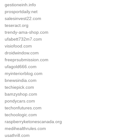
gestioneinh.info
prosportdaily.net
salesinvest22.com
teseract.org
trendy-ama-shop.com
ufabett732m7.com
visiofood.com
droidwindow.com
freeprsubmission.com
ufagold666.com
myinteriorblog.com
bnewsindia.com
techiepick.com
bamzyshop.com
pondycars.com
techonfutures.com
techoologic.com
raspberryketonescanada.org
medihealthrules.com
usathrill.com