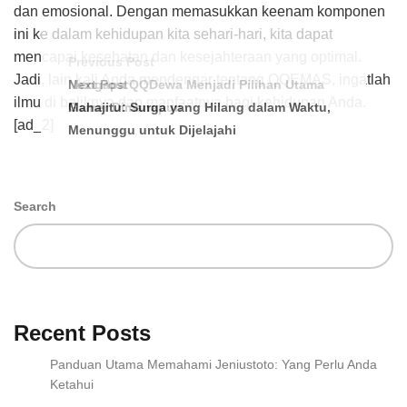
dan emosional. Dengan memasukkan keenam komponen
ini ke dalam kehidupan kita sehari-hari, kita dapat
mencapai kesehatan dan kesejahteraan yang optimal.
Previous Post
Jadi, lain kali Anda mendengar tentang QQEMAS, ingatlah
Mengapa QQDewa Menjadi Pilihan Utama
Next Post
ilmu di baliknya dan manfaatnya bagi kehidupan Anda.
Gamer Dimanapun
Mahajitu: Surga yang Hilang dalam Waktu,
[ad_2]
Menunggu untuk Dijelajahi
Search
Recent Posts
Panduan Utama Memahami Jeniustoto: Yang Perlu Anda
Ketahui