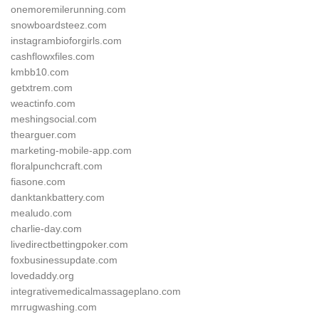
onemoremilerunning.com
snowboardsteez.com
instagrambioforgirls.com
cashflowxfiles.com
kmbb10.com
getxtrem.com
weactinfo.com
meshingsocial.com
thearguer.com
marketing-mobile-app.com
floralpunchcraft.com
fiasone.com
danktankbattery.com
mealudo.com
charlie-day.com
livedirectbettingpoker.com
foxbusinessupdate.com
lovedaddy.org
integrativemedicalmassageplano.com
mrrugwashing.com