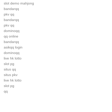
slot demo mahjong
bandarqq
pkv qq
bandarqq
pkv qq
dominoqq
qq online
bandarqq
asikqq login
dominoqq
live hk lotto
slot pg
situs qq
situs pkv
live hk lotto
slot pg
qq