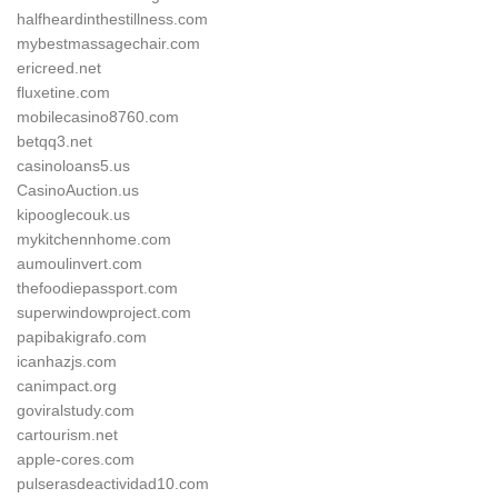
halfheardinthestillness.com
mybestmassagechair.com
ericreed.net
fluxetine.com
mobilecasino8760.com
betqq3.net
casinoloans5.us
CasinoAuction.us
kipooglecouk.us
mykitchennhome.com
aumoulinvert.com
thefoodiepassport.com
superwindowproject.com
papibakigrafo.com
icanhazjs.com
canimpact.org
goviralstudy.com
cartourism.net
apple-cores.com
pulserasdeactividad10.com