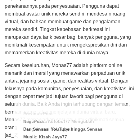
penekanannya pada penyesuaian. Pengguna dapat
membuat avatar unik mereka sendiri, mendesain ruang
virtual, dan bahkan membuat game dan pengalaman
mereka sendiri. Tingkat kebebasan berkreasi ini
merupakan daya tarik besar bagi banyak pengguna, yang
menikmati kesempatan untuk mengekspresikan diri dan
memamerkan kreativitas mereka di dunia maya.
Secara keseluruhan, Monas77 adalah platform online
menarik dan imersif yang menawarkan perpaduan unik
antara jejaring sosial, game, dan realitas virtual. Dengan
fokusnya pada komunitas, penyesuaian, dan kreativitas, ini
dengan cepat menjadi tujuan favorit bagi pengguna di
seluruh dunia. Baik Anda ingin terhubung dengan teman,
bermain game, atau menjelajahi dunia virtual baru,
Previous Post
Monas77 menawarkan sesuatu untuk dinikmati semua
Bagaimana Autobot77 Mengubah
Next Post
orang.
Pengalaman Pelanggan
Dari Sensasi YouTube hingga Sensasi
[ad_2]
Musik: Kisah Jaya77