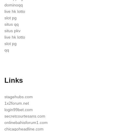
dominoqq
live hk lotto
slot pg
situs qq
situs pkv
live hk lotto
slot pg
qq
Links
stagehubs.com
1x2forum.net
login99bet.com
secretcourtesans.com
onlinebahisforum1.com
chicagoheadline.com