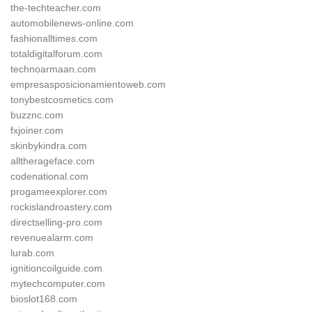
the-techteacher.com
automobilenews-online.com
fashionalltimes.com
totaldigitalforum.com
technoarmaan.com
empresasposicionamientoweb.com
tonybestcosmetics.com
buzznc.com
fxjoiner.com
skinbykindra.com
alltherageface.com
codenational.com
progameexplorer.com
rockislandroastery.com
directselling-pro.com
revenuealarm.com
lurab.com
ignitioncoilguide.com
mytechcomputer.com
bioslot168.com