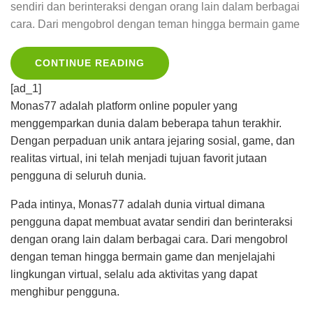
sendiri dan berinteraksi dengan orang lain dalam berbagai
cara. Dari mengobrol dengan teman hingga bermain game
CONTINUE READING
[ad_1]
Monas77 adalah platform online populer yang
menggemparkan dunia dalam beberapa tahun terakhir.
Dengan perpaduan unik antara jejaring sosial, game, dan
realitas virtual, ini telah menjadi tujuan favorit jutaan
pengguna di seluruh dunia.
Pada intinya, Monas77 adalah dunia virtual dimana
pengguna dapat membuat avatar sendiri dan berinteraksi
dengan orang lain dalam berbagai cara. Dari mengobrol
dengan teman hingga bermain game dan menjelajahi
lingkungan virtual, selalu ada aktivitas yang dapat
menghibur pengguna.