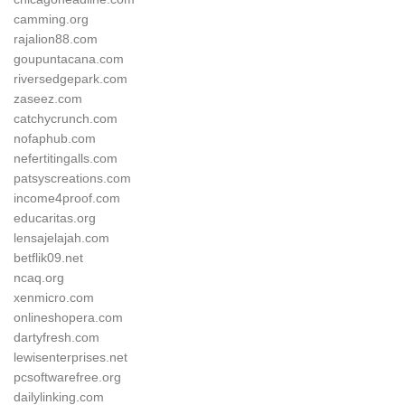
camming.org
rajalion88.com
goupuntacana.com
riversedgepark.com
zaseez.com
catchycrunch.com
nofaphub.com
nefertitingalls.com
patsyscreations.com
income4proof.com
educaritas.org
lensajelajah.com
betflik09.net
ncaq.org
xenmicro.com
onlineshopera.com
dartyfresh.com
lewisenterprises.net
pcsoftwarefree.org
dailylinking.com