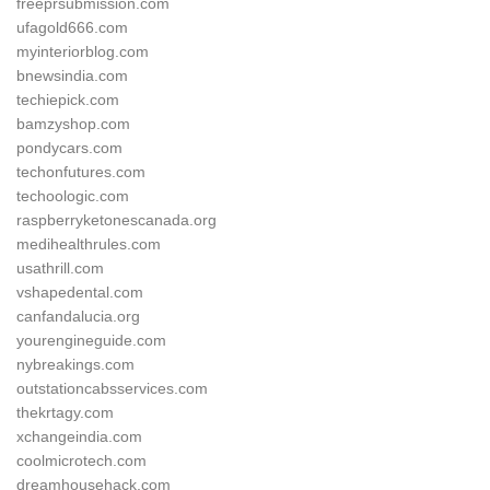
freeprsubmission.com
ufagold666.com
myinteriorblog.com
bnewsindia.com
techiepick.com
bamzyshop.com
pondycars.com
techonfutures.com
techoologic.com
raspberryketonescanada.org
medihealthrules.com
usathrill.com
vshapedental.com
canfandalucia.org
yourengineguide.com
nybreakings.com
outstationcabsservices.com
thekrtagy.com
xchangeindia.com
coolmicrotech.com
dreamhousehack.com