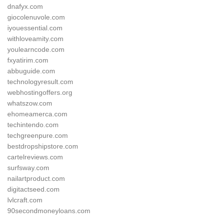
dnafyx.com
giocolenuvole.com
iyouessential.com
withloveamity.com
youlearncode.com
fxyatirim.com
abbuguide.com
technologyresult.com
webhostingoffers.org
whatszow.com
ehomeamerca.com
techintendo.com
techgreenpure.com
bestdropshipstore.com
cartelreviews.com
surfsway.com
nailartproduct.com
digitactseed.com
lvlcraft.com
90secondmoneyloans.com