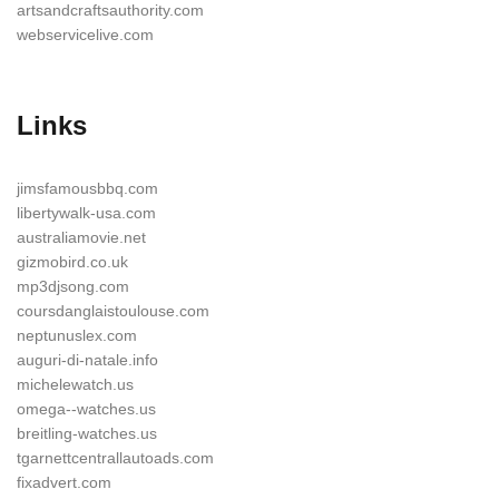
artsandcraftsauthority.com
webservicelive.com
Links
jimsfamousbbq.com
libertywalk-usa.com
australiamovie.net
gizmobird.co.uk
mp3djsong.com
coursdanglaistoulouse.com
neptunuslex.com
auguri-di-natale.info
michelewatch.us
omega--watches.us
breitling-watches.us
tgarnettcentrallautoads.com
fixadvert.com