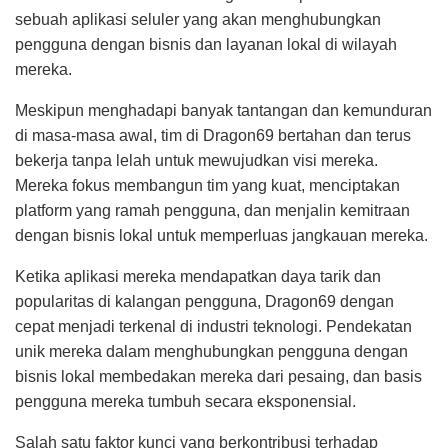
sebuah aplikasi seluler yang akan menghubungkan
pengguna dengan bisnis dan layanan lokal di wilayah
mereka.
Meskipun menghadapi banyak tantangan dan kemunduran
di masa-masa awal, tim di Dragon69 bertahan dan terus
bekerja tanpa lelah untuk mewujudkan visi mereka.
Mereka fokus membangun tim yang kuat, menciptakan
platform yang ramah pengguna, dan menjalin kemitraan
dengan bisnis lokal untuk memperluas jangkauan mereka.
Ketika aplikasi mereka mendapatkan daya tarik dan
popularitas di kalangan pengguna, Dragon69 dengan
cepat menjadi terkenal di industri teknologi. Pendekatan
unik mereka dalam menghubungkan pengguna dengan
bisnis lokal membedakan mereka dari pesaing, dan basis
pengguna mereka tumbuh secara eksponensial.
Salah satu faktor kunci yang berkontribusi terhadap