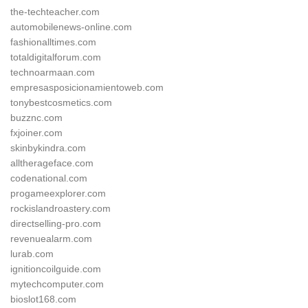
the-techteacher.com
automobilenews-online.com
fashionalltimes.com
totaldigitalforum.com
technoarmaan.com
empresasposicionamientoweb.com
tonybestcosmetics.com
buzznc.com
fxjoiner.com
skinbykindra.com
alltherageface.com
codenational.com
progameexplorer.com
rockislandroastery.com
directselling-pro.com
revenuealarm.com
lurab.com
ignitioncoilguide.com
mytechcomputer.com
bioslot168.com