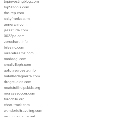
topinvestingblog.com
top50tools.com
the-rep.com
saltyfranks.com
annerani.com
jazzatude.com
0022pa.com
zeroshare.info
bilesinc.com
milaretreatnz.com
modaagi.com
smallvilleph.com
galiciasuroeste.info
batallasdeguerra.com
dregstudios.com
neatstuffhelpskids.org
moraessoccer.com
forochile.org
chart-track.com
wonderfultraveling.com
promocioname.net