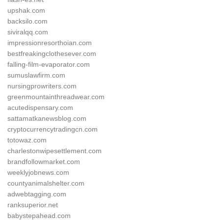
upshak.com
backsilo.com
siviralqq.com
impressionresorthoian.com
bestfreakingclothesever.com
falling-film-evaporator.com
sumuslawfirm.com
nursingprowriters.com
greenmountainthreadwear.com
acutedispensary.com
sattamatkanewsblog.com
cryptocurrencytradingcn.com
totowaz.com
charlestonwipesettlement.com
brandfollowmarket.com
weeklyjobnews.com
countyanimalshelter.com
adwebtagging.com
ranksuperior.net
babystepahead.com