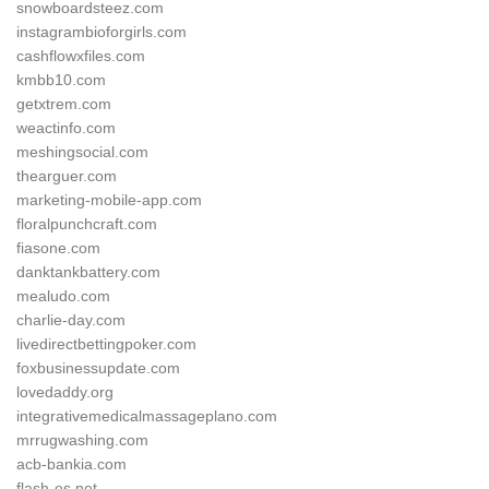
snowboardsteez.com
instagrambioforgirls.com
cashflowxfiles.com
kmbb10.com
getxtrem.com
weactinfo.com
meshingsocial.com
thearguer.com
marketing-mobile-app.com
floralpunchcraft.com
fiasone.com
danktankbattery.com
mealudo.com
charlie-day.com
livedirectbettingpoker.com
foxbusinessupdate.com
lovedaddy.org
integrativemedicalmassageplano.com
mrrugwashing.com
acb-bankia.com
flash-es.net