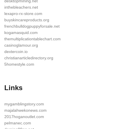
desktopmining.net
inthebleachers.net
lexapro-rx-store.com
buyskincareproducts.org
frenchbulldogpuppyforsale.net
kogamasquid.com
themultiplicationtablechart.com
casinoglamour.org
dextercoin.io
christianarticledirectory.org
5homestyle.com
Links
mygamblingstory.com
majalahwekonews.com
2017hoganoutlet.com
pelmanec.com