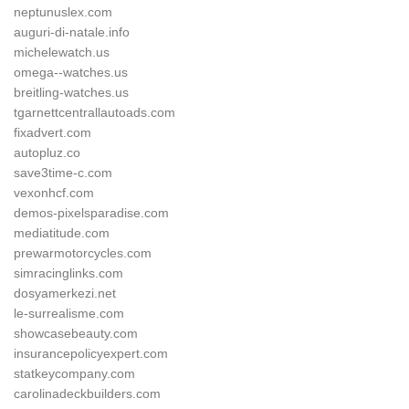
neptunuslex.com
auguri-di-natale.info
michelewatch.us
omega--watches.us
breitling-watches.us
tgarnettcentrallautoads.com
fixadvert.com
autopluz.co
save3time-c.com
vexonhcf.com
demos-pixelsparadise.com
mediatitude.com
prewarmotorcycles.com
simracinglinks.com
dosyamerkezi.net
le-surrealisme.com
showcasebeauty.com
insurancepolicyexpert.com
statkeycompany.com
carolinadeckbuilders.com