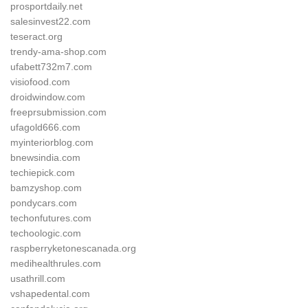
prosportdaily.net
salesinvest22.com
teseract.org
trendy-ama-shop.com
ufabett732m7.com
visiofood.com
droidwindow.com
freeprsubmission.com
ufagold666.com
myinteriorblog.com
bnewsindia.com
techiepick.com
bamzyshop.com
pondycars.com
techonfutures.com
techoologic.com
raspberryketonescanada.org
medihealthrules.com
usathrill.com
vshapedental.com