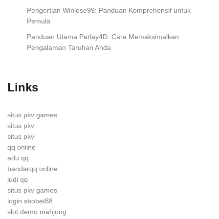
Pengertian Winlose99: Panduan Komprehensif untuk
Pemula
Panduan Utama Parlay4D: Cara Memaksimalkan
Pengalaman Taruhan Anda
Links
situs pkv games
situs pkv
situs pkv
qq online
adu qq
bandarqq online
judi qq
situs pkv games
login sbobet88
slot demo mahjong