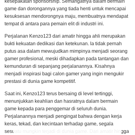
kesepakatan sponsorship. Semangatnya dalam bermain
game dan dorongannya yang tiada henti untuk mencapai
kesuksesan mendorongnya maju, membuatnya mendapat
tempat di antara para pemain elit di industri ini.
Perjalanan Kenzo123 dari amatir hingga ahli merupakan
bukti kekuatan dedikasi dan ketekunan. Ia tidak pernah
putus asa dalam mewujudkan mimpinya menjadi seorang
gamer profesional, meski dihadapkan pada tantangan dan
kemunduran di sepanjang perjalanannya. Kisahnya
menjadi inspirasi bagi calon gamer yang ingin mengukir
prestasi di dunia game kompetitif.
Saat ini, Kenzo123 terus bersaing di level tertinggi,
menunjukkan keahlian dan hasratnya dalam bermain
game kepada para penggemar di seluruh dunia.
Perjalanannya menjadi pengingat bahwa dengan kerja
keras, tekad, dan kecintaan terhadap game, segala
sesuatu mungkin terjadi di dunia game. Dari amatir hingga