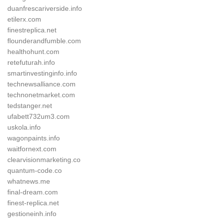
duanfrescariverside.info
etilerx.com
finestreplica.net
flounderandfumble.com
healthohunt.com
retefuturah.info
smartinvestinginfo.info
technewsalliance.com
technonetmarket.com
tedstanger.net
ufabett732um3.com
uskola.info
wagonpaints.info
waitfornext.com
clearvisionmarketing.co
quantum-code.co
whatnews.me
final-dream.com
finest-replica.net
gestioneinh.info