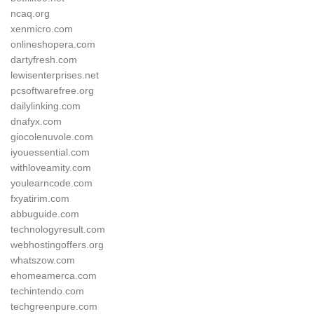
ncaq.org
xenmicro.com
onlineshopera.com
dartyfresh.com
lewisenterprises.net
pcsoftwarefree.org
dailylinking.com
dnafyx.com
giocolenuvole.com
iyouessential.com
withloveamity.com
youlearncode.com
fxyatirim.com
abbuguide.com
technologyresult.com
webhostingoffers.org
whatszow.com
ehomeamerca.com
techintendo.com
techgreenpure.com