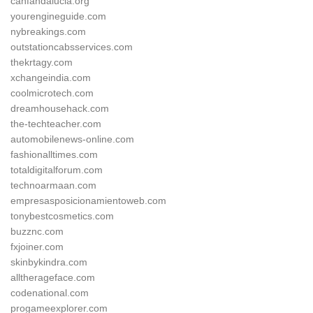
canfandalucia.org
yourengineguide.com
nybreakings.com
outstationcabsservices.com
thekrtagy.com
xchangeindia.com
coolmicrotech.com
dreamhousehack.com
the-techteacher.com
automobilenews-online.com
fashionalltimes.com
totaldigitalforum.com
technoarmaan.com
empresasposicionamientoweb.com
tonybestcosmetics.com
buzznc.com
fxjoiner.com
skinbykindra.com
alltherageface.com
codenational.com
progameexplorer.com