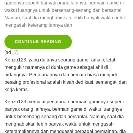
gamenya seperti banyak orang lainnya, bermain game di
waktu luangnya untuk bersenang-senang dan bersantai.
Namun, saat dia menghabiskan lebih banyak waktu untuk
mengasah keterampilannya dan
CONTINUE READING
[ad_1]
Kenzo123, yang dulunya seorang gamer amatir, telah
mengukir namanya di dunia game sebagai ahli di
bidangnya. Perjalanannya dari pemain biasa menjadi
pesaing profesional adalah kisah dedikasi, semangat, dan
kerja keras.
Kenzo123 memulai perjalanan bermain gamenya seperti
banyak orang lainnya, bermain game di waktu luangnya
untuk bersenang-senang dan bersantai. Namun, saat dia
menghabiskan lebih banyak waktu untuk mengasah
keterampilannya dan menguasai berbagai permainan, dia