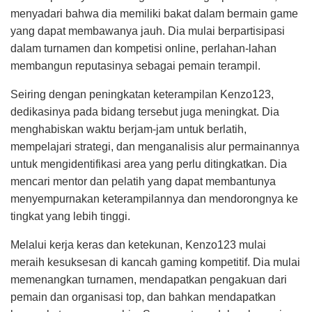
menyadari bahwa dia memiliki bakat dalam bermain game
yang dapat membawanya jauh. Dia mulai berpartisipasi
dalam turnamen dan kompetisi online, perlahan-lahan
membangun reputasinya sebagai pemain terampil.
Seiring dengan peningkatan keterampilan Kenzo123,
dedikasinya pada bidang tersebut juga meningkat. Dia
menghabiskan waktu berjam-jam untuk berlatih,
mempelajari strategi, dan menganalisis alur permainannya
untuk mengidentifikasi area yang perlu ditingkatkan. Dia
mencari mentor dan pelatih yang dapat membantunya
menyempurnakan keterampilannya dan mendorongnya ke
tingkat yang lebih tinggi.
Melalui kerja keras dan ketekunan, Kenzo123 mulai
meraih kesuksesan di kancah gaming kompetitif. Dia mulai
memenangkan turnamen, mendapatkan pengakuan dari
pemain dan organisasi top, dan bahkan mendapatkan