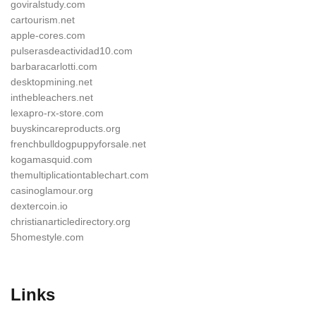
goviralstudy.com
cartourism.net
apple-cores.com
pulserasdeactividad10.com
barbaracarlotti.com
desktopmining.net
inthebleachers.net
lexapro-rx-store.com
buyskincareproducts.org
frenchbulldogpuppyforsale.net
kogamasquid.com
themultiplicationtablechart.com
casinoglamour.org
dextercoin.io
christianarticledirectory.org
5homestyle.com
Links