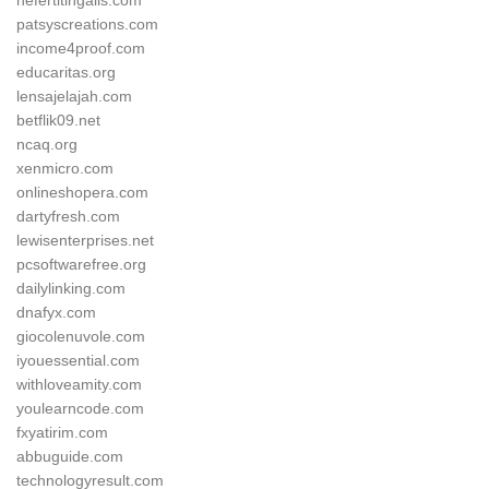
nefertitingalls.com
patsyscreations.com
income4proof.com
educaritas.org
lensajelajah.com
betflik09.net
ncaq.org
xenmicro.com
onlineshopera.com
dartyfresh.com
lewisenterprises.net
pcsoftwarefree.org
dailylinking.com
dnafyx.com
giocolenuvole.com
iyouessential.com
withloveamity.com
youlearncode.com
fxyatirim.com
abbuguide.com
technologyresult.com