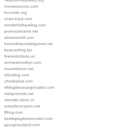
neatstuffhelpskids.org
moraessoccer.com
forochile.org
chart-track.com
wonderfultraveling.com
promocioname.net
wimaxworld.com
freeonlinecricketgames.net
bestcashing.biz
firerestrictions.us
archiesbrooklyn.com
muambeiros.net
infozblog.com
chonbaihat.com
elblogdeoscargonzalez.com
webpromote.net
steroids-store.co
arteydecoracion.net
fithog.com
bestlaptopbestmonitor.com
georginaryland.com