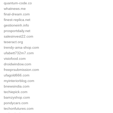
quantum-code.co
whatnews.me
final-dream.com
finest-replica.net
gestioneinh.info
prosportdaily.net
salesinvest22.com
teseract.org
trendy-ama-shop.com
ufabett732m7.com
visiofood.com
droidwindow.com
freeprsubmission.com
ufagold666.com
myinteriorblog.com
bnewsindia.com
techiepick.com
bamzyshop.com
pondycars.com
techonfutures.com