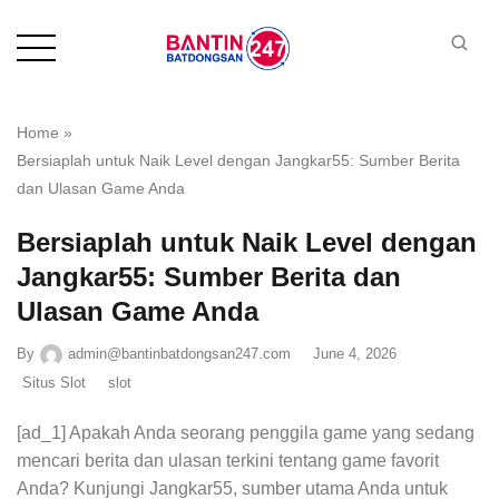
Home
»
Bersiaplah untuk Naik Level dengan Jangkar55: Sumber Berita
dan Ulasan Game Anda
Bersiaplah untuk Naik Level dengan
Jangkar55: Sumber Berita dan
Ulasan Game Anda
By
admin@bantinbatdongsan247.com
June 4, 2026
Situs Slot
slot
[ad_1] Apakah Anda seorang penggila game yang sedang
mencari berita dan ulasan terkini tentang game favorit
Anda? Kunjungi Jangkar55, sumber utama Anda untuk