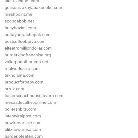
alain-jacquet.com
gotisouizakayabakeneko.com
meshpoint.me
spongebob.net
busyboxintl.com
auttayanratchapak.com
postcoffeebarva.com
elteatromilliondollar.com
burgerkingfranchise.org
vallarpadathamma.net
realworldsize.com
teknolama.com
productforbaby.com
orb-z.com
fosterscoachhousetavern.com
mesasdecultivoonline.com
boilersnbits.com
latestviralpost.com
newfreearticle.com
blitzpowerusa.com
gardenofeaten.com