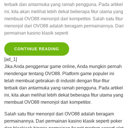
terbaik dan antarmuka yang ramah pengguna. Pada artikel
ini, kita akan melihat lebih dekat beberapa fitur utama yang
membuat OVO88 menonjol dari kompetitor. Salah satu fitur
menonjol dari OVO88 adalah beragam permainannya. Dari
permainan kasino klasik seperti
CONTINUE READING
[ad_1]
Jika Anda penggemar game online, Anda mungkin pernah
mendengar tentang OVO88. Platform game populer ini
telah membuat gebrakan di industri dengan fitur-fitur
terbaik dan antarmuka yang ramah pengguna. Pada artikel
ini, kita akan melihat lebih dekat beberapa fitur utama yang
membuat OVO88 menonjol dari kompetitor.
Salah satu fitur menonjol dari OVO88 adalah beragam
permainannya. Dari permainan kasino klasik seperti poker