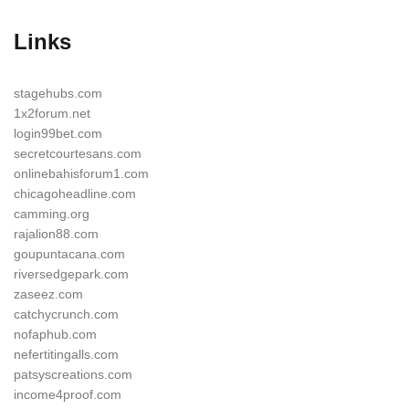
Links
stagehubs.com
1x2forum.net
login99bet.com
secretcourtesans.com
onlinebahisforum1.com
chicagoheadline.com
camming.org
rajalion88.com
goupuntacana.com
riversedgepark.com
zaseez.com
catchycrunch.com
nofaphub.com
nefertitingalls.com
patsyscreations.com
income4proof.com