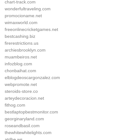
chart-track.com
wonderfultraveling.com
promocioname.net
wimaxworld.com
freeonlinecricketgames.net
bestcashing.biz
firerestrictions.us
archiesbrooklyn.com
muambeiros.net
infozblog.com
chonbaihat.com
elblogdeoscargonzalez.com
webpromote.net
steroids-store.co
arteydecoracion.net
fithog.com
bestlaptopbestmonitor.com
georginaryland.com
roseandbasil.com
thewhitewhitelights.com
atdhe.ws