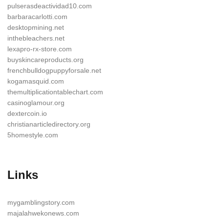
pulserasdeactividad10.com
barbaracarlotti.com
desktopmining.net
inthebleachers.net
lexapro-rx-store.com
buyskincareproducts.org
frenchbulldogpuppyforsale.net
kogamasquid.com
themultiplicationtablechart.com
casinoglamour.org
dextercoin.io
christianarticledirectory.org
5homestyle.com
Links
mygamblingstory.com
majalahwekonews.com