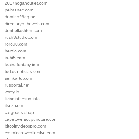
2017hoganoutlet.com
pelmanec.com
domino99qq.net
directoryoftheweb.com
donttellashton.com
rush3studio.com
roro90.com
herzio.com
in-hi5.com
krainafantasy.info
todas-noticias.com
senikartu.com
rusportal.net
watty.io
livinginthesun.info
itsriz.com
cargoods.shop
capetownacupuncture.com
bitcoinvideospro.com
cosmiccrowcollective.com