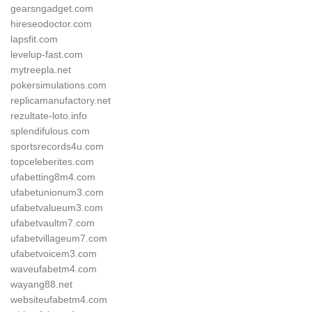
gearsngadget.com
hireseodoctor.com
lapsfit.com
levelup-fast.com
mytreepla.net
pokersimulations.com
replicamanufactory.net
rezultate-loto.info
splendifulous.com
sportsrecords4u.com
topceleberites.com
ufabetting8m4.com
ufabetunionum3.com
ufabetvalueum3.com
ufabetvaultm7.com
ufabetvillageum7.com
ufabetvoicem3.com
waveufabetm4.com
wayang88.net
websiteufabetm4.com