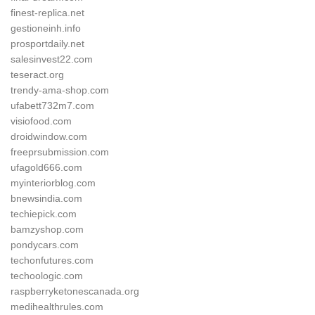
finest-replica.net
gestioneinh.info
prosportdaily.net
salesinvest22.com
teseract.org
trendy-ama-shop.com
ufabett732m7.com
visiofood.com
droidwindow.com
freeprsubmission.com
ufagold666.com
myinteriorblog.com
bnewsindia.com
techiepick.com
bamzyshop.com
pondycars.com
techonfutures.com
techoologic.com
raspberryketonescanada.org
medihealthrules.com