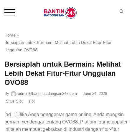
Home
»
Bersiaplah untuk Bermain: Melihat Lebih Dekat Fitur-Fitur
Unggulan OVO88
Bersiaplah untuk Bermain: Melihat
Lebih Dekat Fitur-Fitur Unggulan
OVO88
By
admin@bantinbatdongsan247.com
June 24, 2026
Situs Slot
slot
[ad_1] Jika Anda penggemar game online, Anda mungkin
pernah mendengar tentang OVO88. Platform game populer
ini telah membuat gebrakan di industri dengan fitur-fitur