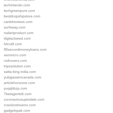
techintendo.com
techgreenpure.com
bestdropshipstore.com
cartelreviews.com
surfsway.com
nailartproduct.com
digitactseed.com
lvlcraft.com
90secondmoneyloans.com
xenmicro.com
rodrovers.com
tripssolution.com
satta-king-india.com
yukigassencanada.com
articlehorizone.com
yuqqbbzp.com
7betagents6.com
coronavirusuptodate.com
crackinstreams.com
gadgetspak.com