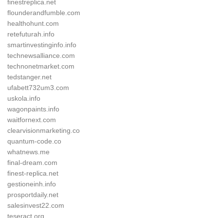
finestreplica.net
flounderandfumble.com
healthohunt.com
retefuturah.info
smartinvestinginfo.info
technewsalliance.com
technonetmarket.com
tedstanger.net
ufabett732um3.com
uskola.info
wagonpaints.info
waitfornext.com
clearvisionmarketing.co
quantum-code.co
whatnews.me
final-dream.com
finest-replica.net
gestioneinh.info
prosportdaily.net
salesinvest22.com
teseract.org