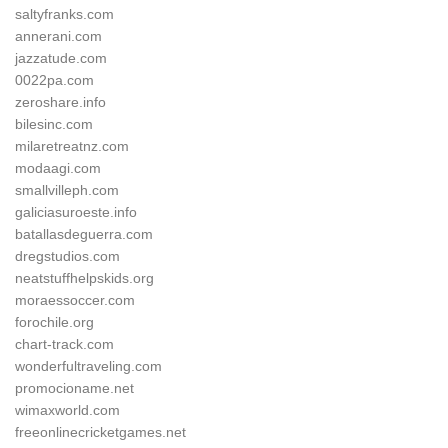
saltyfranks.com
annerani.com
jazzatude.com
0022pa.com
zeroshare.info
bilesinc.com
milaretreatnz.com
modaagi.com
smallvilleph.com
galiciasuroeste.info
batallasdeguerra.com
dregstudios.com
neatstuffhelpskids.org
moraessoccer.com
forochile.org
chart-track.com
wonderfultraveling.com
promocioname.net
wimaxworld.com
freeonlinecricketgames.net