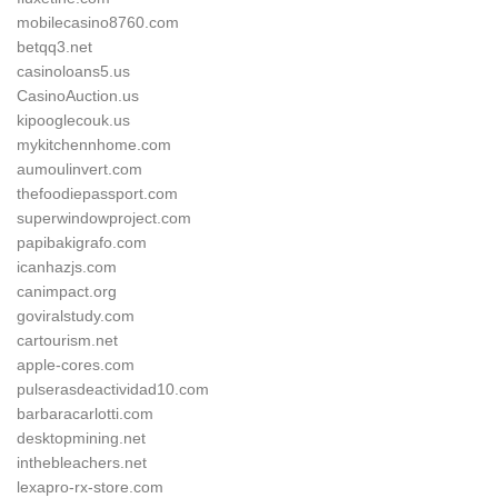
mobilecasino8760.com
betqq3.net
casinoloans5.us
CasinoAuction.us
kipooglecouk.us
mykitchennhome.com
aumoulinvert.com
thefoodiepassport.com
superwindowproject.com
papibakigrafo.com
icanhazjs.com
canimpact.org
goviralstudy.com
cartourism.net
apple-cores.com
pulserasdeactividad10.com
barbaracarlotti.com
desktopmining.net
inthebleachers.net
lexapro-rx-store.com