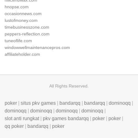
hillclimbwax.com
hnopse.com
occasionnews.com
lustofmoney.com
timebusinesszone.com
peppers-reflection.com
tuneoflife.com
windowwellmaintenancepros.com
affiliateholder.com
All Rights Reserved.
poker
|
situs pkv games
|
bandarqq
|
bandarqq
|
dominoqq
|
dominoqq
|
dominoqq
|
dominoqq
|
dominoqq
|
slot anti rungkat
|
pkv games bandarqq
|
poker
|
poker
|
qq poker
|
bandarqq
|
poker