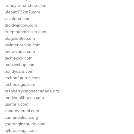
trendy-ama-shop.com
ufabett732m7.com
visiofood.com
droidwindow.com
freeprsubmission.com
ufagold666.com
myinteriorblog.com
bnewsindia.com
techiepick.com
bamzyshop.com
pondycars.com
techonfutures.com
techoologic.com
raspberryketonescanada.org
medihealthrules.com
usathrill.com
vshapedental.com
canfandalucia.org
yourengineguide.com
nybreakings.com