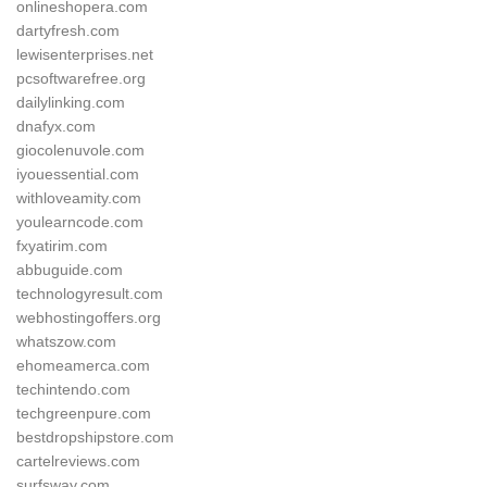
onlineshopera.com
dartyfresh.com
lewisenterprises.net
pcsoftwarefree.org
dailylinking.com
dnafyx.com
giocolenuvole.com
iyouessential.com
withloveamity.com
youlearncode.com
fxyatirim.com
abbuguide.com
technologyresult.com
webhostingoffers.org
whatszow.com
ehomeamerca.com
techintendo.com
techgreenpure.com
bestdropshipstore.com
cartelreviews.com
surfsway.com