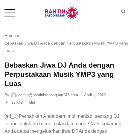
Home
»
Bebaskan Jiwa DJ Anda dengan Perpustakaan Musik YMP3 yang
Luas
Bebaskan Jiwa DJ Anda dengan
Perpustakaan Musik YMP3 yang
Luas
By
admin@bantinbatdongsan247.com
April 1, 2026
Situs Slot
slot
[ad_1] Pernahkah Anda bermimpi menjadi seorang DJ,
tetapi tidak tahu harus mulai dari mana? Nah, sekarang
Anda dapat mengeluarkan jiwa DJ Anda dengan