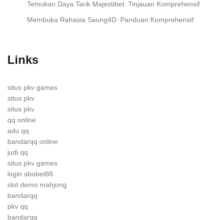
Temukan Daya Tarik Majestibet: Tinjauan Komprehensif
Membuka Rahasia Saung4D: Panduan Komprehensif
Links
situs pkv games
situs pkv
situs pkv
qq online
adu qq
bandarqq online
judi qq
situs pkv games
login sbobet88
slot demo mahjong
bandarqq
pkv qq
bandarqq