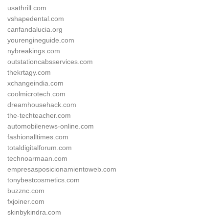
usathrill.com
vshapedental.com
canfandalucia.org
yourengineguide.com
nybreakings.com
outstationcabsservices.com
thekrtagy.com
xchangeindia.com
coolmicrotech.com
dreamhousehack.com
the-techteacher.com
automobilenews-online.com
fashionalltimes.com
totaldigitalforum.com
technoarmaan.com
empresasposicionamientoweb.com
tonybestcosmetics.com
buzznc.com
fxjoiner.com
skinbykindra.com