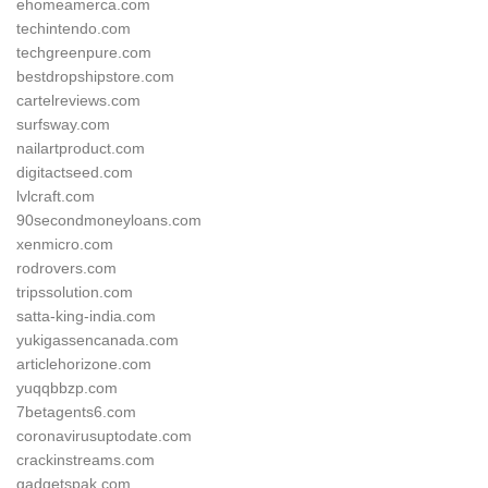
ehomeamerca.com
techintendo.com
techgreenpure.com
bestdropshipstore.com
cartelreviews.com
surfsway.com
nailartproduct.com
digitactseed.com
lvlcraft.com
90secondmoneyloans.com
xenmicro.com
rodrovers.com
tripssolution.com
satta-king-india.com
yukigassencanada.com
articlehorizone.com
yuqqbbzp.com
7betagents6.com
coronavirusuptodate.com
crackinstreams.com
gadgetspak.com