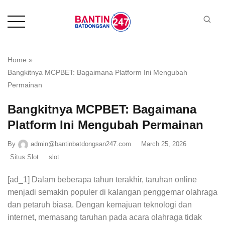
Home
»
Bangkitnya MCPBET: Bagaimana Platform Ini Mengubah
Permainan
Bangkitnya MCPBET: Bagaimana
Platform Ini Mengubah Permainan
By
admin@bantinbatdongsan247.com
March 25, 2026
Situs Slot
slot
[ad_1] Dalam beberapa tahun terakhir, taruhan online
menjadi semakin populer di kalangan penggemar olahraga
dan petaruh biasa. Dengan kemajuan teknologi dan
internet, memasang taruhan pada acara olahraga tidak