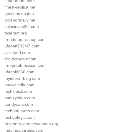
final-dream.com
finest-replica.net
gestioneinh.info
prosportdaily.net
salesinvest22.com
teseract.org
trendy-ama-shop.com
ufabett732m7.com
visiofood.com
droidwindow.com
freeprsubmission.com
ufagold666.com
myinteriorblog.com
bnewsindia.com
techiepick.com
bamzyshop.com
pondycars.com
techonfutures.com
techoologic.com
raspberryketonescanada.org
medihealthrules.com