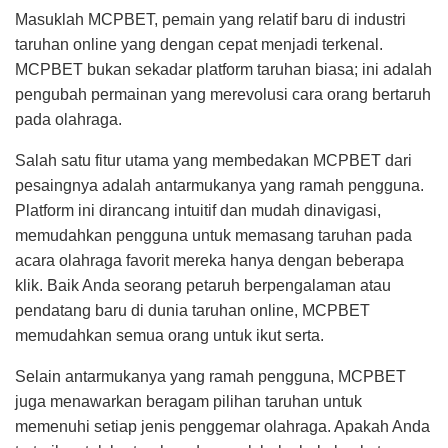
Masuklah MCPBET, pemain yang relatif baru di industri
taruhan online yang dengan cepat menjadi terkenal.
MCPBET bukan sekadar platform taruhan biasa; ini adalah
pengubah permainan yang merevolusi cara orang bertaruh
pada olahraga.
Salah satu fitur utama yang membedakan MCPBET dari
pesaingnya adalah antarmukanya yang ramah pengguna.
Platform ini dirancang intuitif dan mudah dinavigasi,
memudahkan pengguna untuk memasang taruhan pada
acara olahraga favorit mereka hanya dengan beberapa
klik. Baik Anda seorang petaruh berpengalaman atau
pendatang baru di dunia taruhan online, MCPBET
memudahkan semua orang untuk ikut serta.
Selain antarmukanya yang ramah pengguna, MCPBET
juga menawarkan beragam pilihan taruhan untuk
memenuhi setiap jenis penggemar olahraga. Apakah Anda