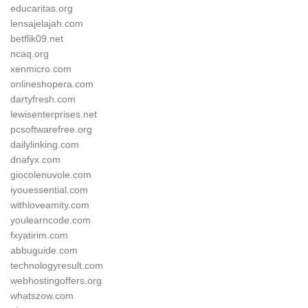
educaritas.org
lensajelajah.com
betflik09.net
ncaq.org
xenmicro.com
onlineshopera.com
dartyfresh.com
lewisenterprises.net
pcsoftwarefree.org
dailylinking.com
dnafyx.com
giocolenuvole.com
iyouessential.com
withloveamity.com
youlearncode.com
fxyatirim.com
abbuguide.com
technologyresult.com
webhostingoffers.org
whatszow.com