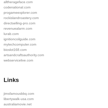
alltherageface.com
codenational.com
progameexplorer.com
rockislandroastery.com
directselling-pro.com
revenuealarm.com
lurab.com
ignitioncoilguide.com
mytechcomputer.com
bioslot168.com
artsandcraftsauthority.com
webservicelive.com
Links
jimsfamousbbq.com
libertywalk-usa.com
australiamovie.net