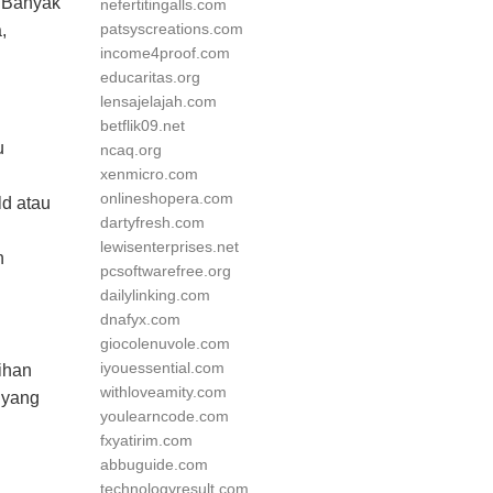
. Banyak
nefertitingalls.com
patsyscreations.com
,
income4proof.com
educaritas.org
lensajelajah.com
betflik09.net
u
ncaq.org
xenmicro.com
onlineshopera.com
ld atau
dartyfresh.com
lewisenterprises.net
n
pcsoftwarefree.org
dailylinking.com
dnafyx.com
giocolenuvole.com
iyouessential.com
ihan
withloveamity.com
 yang
youlearncode.com
fxyatirim.com
abbuguide.com
technologyresult.com