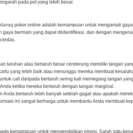
ngarah pada pot yang lebih besar.
darqq
poker online adalah kemampuan untuk mengamati gaya
 gaya bermain yang dapat diidentifikasi, dan dengan mengenal
 cerdas.
an taruhan atau bertaruh besar cenderung memiliki tangan yan
kartu yang lebih baik atau menunggu mereka membuat kesalah
ntuk call daripada bertaruh sering kali memegang tangan yang
Anda ketika mereka bertaruh dengan tangan marginal.
n Anda bertaruh lebih banyak setelah gagal atau apakah mere
Informasi ini sangat berharga untuk membantu Anda membuat ke
 pada kemampuan untuk mengendalikan emosi. Salah satu kes