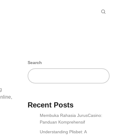
Search
g
nline,
Recent Posts
Membuka Rahasia JurusCasino:
Panduan Komprehensif
Understanding Plisbet: A