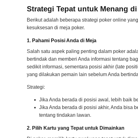
Strategi Tepat untuk Menang di
Berikut adalah beberapa strategi poker online ya
kesuksesan di meja poker.
1. Pahami Posisi Anda di Meja
Salah satu aspek paling penting dalam poker adala
bertindak dan memberi Anda informasi tentang baga
sedikit informasi, sementara posisi akhir (late po
yang dilakukan pemain lain sebelum Anda bertinda
Strategi:
Jika Anda berada di posisi awal, lebih baik b
Jika Anda berada di posisi akhir, Anda bisa 
tentang tindakan lawan.
2. Pilih Kartu yang Tepat untuk Dimainkan