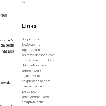
qq
eraih
Links
da untuk
stagehubs.com
1x2forum.net
nda lebih
login99bet.com
lihat apa
secretcourtesans.com
onlinebahisforum1.com
chicagoheadline.com
camming.org
rajalion88.com
t.
goupuntacana.com
banyak
riversedgepark.com
zaseez.com
catchycrunch.com
nofaphub.com