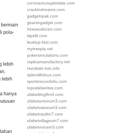
coronavirusuptodate.com
crackinstreams.com
gadgetspak.com
gearsngadget.com
 bermain
hireseodoctor.com
i pola-
lapsfit.com
levelup-fast.com
mytreepla.net
pokersimulations.com
replicamanufactory.net
g lebih
rezultate-loto.info
an.
splendifulous.com
 lebih
sportsrecords4u.com
topceleberites.com
ka hanya
ufabetting8m4.com
putusan
ufabetunionum3.com
ufabetvalueum3.com
ufabetvaultm7.com
ufabetvillageum7.com
ufabetvoicem3.com
alahan