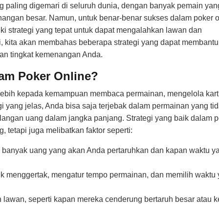
ng paling digemari di seluruh dunia, dengan banyak pemain yan
ngan besar. Namun, untuk benar-benar sukses dalam poker o
iki strategi yang tepat untuk dapat mengalahkan lawan dan
i, kita akan membahas beberapa strategi yang dapat membant
kan tingkat kemenangan Anda.
lam Poker Online?
i lebih kepada kemampuan membaca permainan, mengelola kart
 yang jelas, Anda bisa saja terjebak dalam permainan yang ti
angan uang dalam jangka panjang. Strategi yang baik dalam p
tetapi juga melibatkan faktor seperti:
 banyak uang yang akan Anda pertaruhkan dan kapan waktu ya
k menggertak, mengatur tempo permainan, dan memilih waktu
wan, seperti kapan mereka cenderung bertaruh besar atau ke