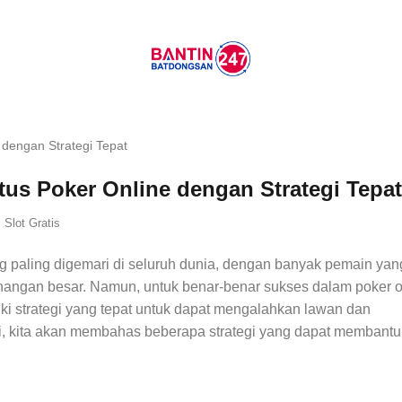
 dengan Strategi Tepat
tus Poker Online dengan Strategi Tepat
Slot Gratis
ng paling digemari di seluruh dunia, dengan banyak pemain yan
ngan besar. Namun, untuk benar-benar sukses dalam poker o
iki strategi yang tepat untuk dapat mengalahkan lawan dan
i, kita akan membahas beberapa strategi yang dapat membantu