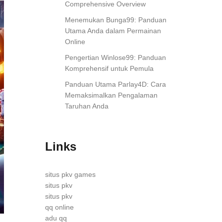
Comprehensive Overview
Menemukan Bunga99: Panduan
Utama Anda dalam Permainan
Online
Pengertian Winlose99: Panduan
Komprehensif untuk Pemula
Panduan Utama Parlay4D: Cara
Memaksimalkan Pengalaman
Taruhan Anda
Links
situs pkv games
situs pkv
situs pkv
qq online
adu qq