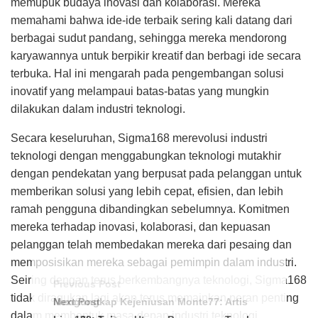
memupuk budaya inovasi dan kolaborasi. Mereka
memahami bahwa ide-ide terbaik sering kali datang dari
berbagai sudut pandang, sehingga mereka mendorong
karyawannya untuk berpikir kreatif dan berbagi ide secara
terbuka. Hal ini mengarah pada pengembangan solusi
inovatif yang melampaui batas-batas yang mungkin
dilakukan dalam industri teknologi.
Secara keseluruhan, Sigma168 merevolusi industri
teknologi dengan menggabungkan teknologi mutakhir
dengan pendekatan yang berpusat pada pelanggan untuk
memberikan solusi yang lebih cepat, efisien, dan lebih
ramah pengguna dibandingkan sebelumnya. Komitmen
mereka terhadap inovasi, kolaborasi, dan kepuasan
pelanggan telah membedakan mereka dari pesaing dan
memposisikan mereka sebagai pemimpin dalam industri.
Seiring dengan terus berkembangnya teknologi, Sigma168
Previous Post
tidak diragukan lagi akan terus memainkan peran penting
Mengungkap Kejeniusan Monte77: Artis
Next Post
dalam membentuk masa depan industri teknologi.