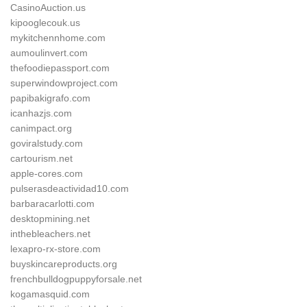
CasinoAuction.us
kipooglecouk.us
mykitchennhome.com
aumoulinvert.com
thefoodiepassport.com
superwindowproject.com
papibakigrafo.com
icanhazjs.com
canimpact.org
goviralstudy.com
cartourism.net
apple-cores.com
pulserasdeactividad10.com
barbaracarlotti.com
desktopmining.net
inthebleachers.net
lexapro-rx-store.com
buyskincareproducts.org
frenchbulldogpuppyforsale.net
kogamasquid.com