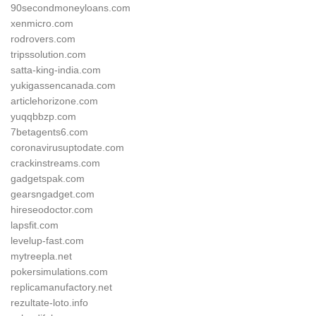
90secondmoneyloans.com
xenmicro.com
rodrovers.com
tripssolution.com
satta-king-india.com
yukigassencanada.com
articlehorizone.com
yuqqbbzp.com
7betagents6.com
coronavirusuptodate.com
crackinstreams.com
gadgetspak.com
gearsngadget.com
hireseodoctor.com
lapsfit.com
levelup-fast.com
mytreepla.net
pokersimulations.com
replicamanufactory.net
rezultate-loto.info