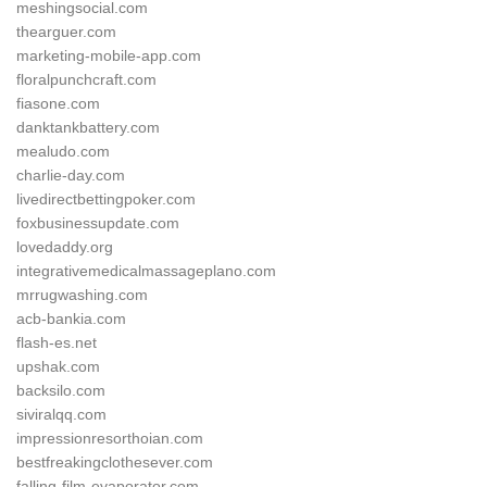
meshingsocial.com
thearguer.com
marketing-mobile-app.com
floralpunchcraft.com
fiasone.com
danktankbattery.com
mealudo.com
charlie-day.com
livedirectbettingpoker.com
foxbusinessupdate.com
lovedaddy.org
integrativemedicalmassageplano.com
mrrugwashing.com
acb-bankia.com
flash-es.net
upshak.com
backsilo.com
siviralqq.com
impressionresorthoian.com
bestfreakingclothesever.com
falling-film-evaporator.com