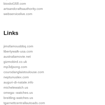
bioslot168.com
artsandcraftsauthority.com
webservicelive.com
Links
jimsfamousbbq.com
libertywalk-usa.com
australiamovie.net
gizmobird.co.uk
mp3djsong.com
coursdanglaistoulouse.com
neptunuslex.com
auguri-di-natale.info
michelewatch.us
omega--watches.us
breitling-watches.us
tgarnettcentrallautoads.com