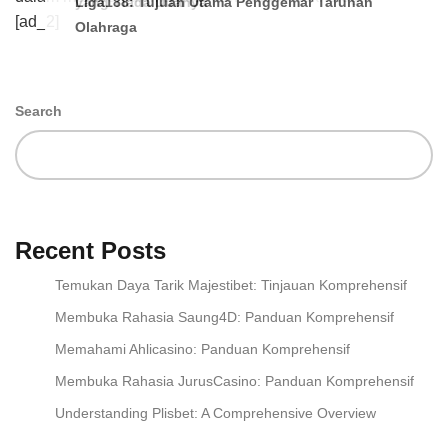
yang Tiada Duanya
Liga188: Tujuan Utama Penggemar Taruhan
[ad_2]
Olahraga
Search
Recent Posts
Temukan Daya Tarik Majestibet: Tinjauan Komprehensif
Membuka Rahasia Saung4D: Panduan Komprehensif
Memahami Ahlicasino: Panduan Komprehensif
Membuka Rahasia JurusCasino: Panduan Komprehensif
Understanding Plisbet: A Comprehensive Overview