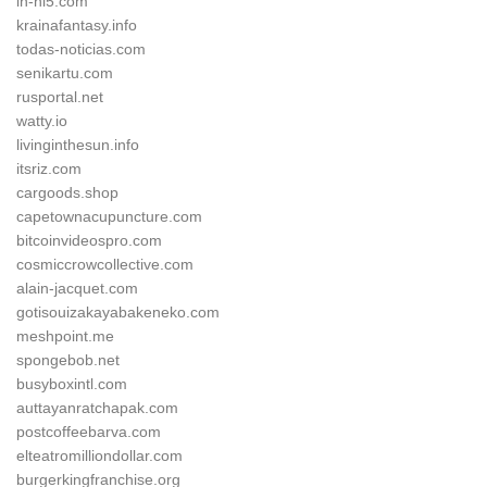
in-hi5.com
krainafantasy.info
todas-noticias.com
senikartu.com
rusportal.net
watty.io
livinginthesun.info
itsriz.com
cargoods.shop
capetownacupuncture.com
bitcoinvideospro.com
cosmiccrowcollective.com
alain-jacquet.com
gotisouizakayabakeneko.com
meshpoint.me
spongebob.net
busyboxintl.com
auttayanratchapak.com
postcoffeebarva.com
elteatromilliondollar.com
burgerkingfranchise.org