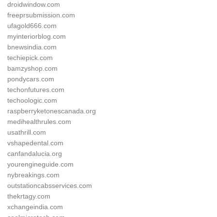
droidwindow.com
freeprsubmission.com
ufagold666.com
myinteriorblog.com
bnewsindia.com
techiepick.com
bamzyshop.com
pondycars.com
techonfutures.com
techoologic.com
raspberryketonescanada.org
medihealthrules.com
usathrill.com
vshapedental.com
canfandalucia.org
yourengineguide.com
nybreakings.com
outstationcabsservices.com
thekrtagy.com
xchangeindia.com