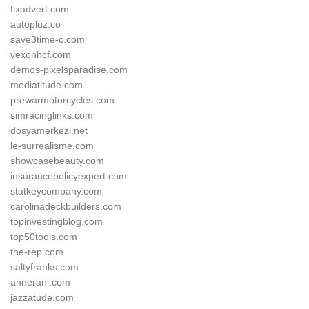
fixadvert.com
autopluz.co
save3time-c.com
vexonhcf.com
demos-pixelsparadise.com
mediatitude.com
prewarmotorcycles.com
simracinglinks.com
dosyamerkezi.net
le-surrealisme.com
showcasebeauty.com
insurancepolicyexpert.com
statkeycompany.com
carolinadeckbuilders.com
topinvestingblog.com
top50tools.com
the-rep.com
saltyfranks.com
annerani.com
jazzatude.com