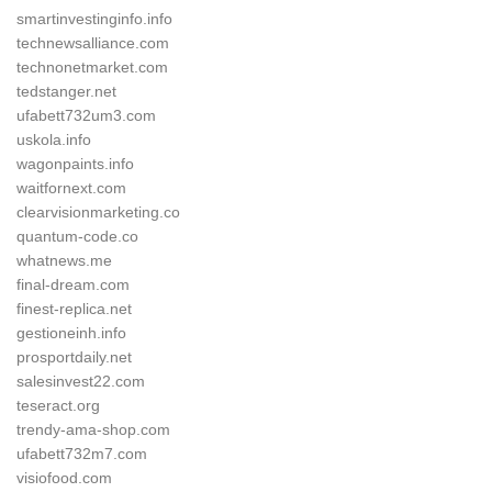
smartinvestinginfo.info
technewsalliance.com
technonetmarket.com
tedstanger.net
ufabett732um3.com
uskola.info
wagonpaints.info
waitfornext.com
clearvisionmarketing.co
quantum-code.co
whatnews.me
final-dream.com
finest-replica.net
gestioneinh.info
prosportdaily.net
salesinvest22.com
teseract.org
trendy-ama-shop.com
ufabett732m7.com
visiofood.com