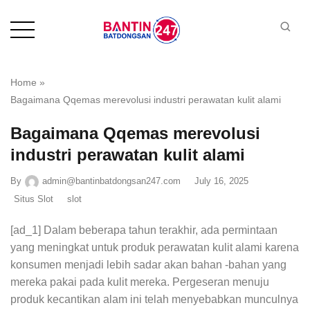
Home
»
Bagaimana Qqemas merevolusi industri perawatan kulit alami
Bagaimana Qqemas merevolusi
industri perawatan kulit alami
By
admin@bantinbatdongsan247.com
July 16, 2025
Situs Slot
slot
[ad_1] Dalam beberapa tahun terakhir, ada permintaan
yang meningkat untuk produk perawatan kulit alami karena
konsumen menjadi lebih sadar akan bahan -bahan yang
mereka pakai pada kulit mereka. Pergeseran menuju
produk kecantikan alam ini telah menyebabkan munculnya