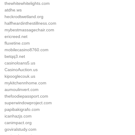
thewhitewhitelights.com
atdhe.ws
heckrodtwetland.org
halfheardinthestillness.com
mybestmassagechair.com
ericreed.net
fluxetine.com
mobilecasino8760.com
betqq3.net
casinoloans5.us
CasinoAuction.us
kipooglecouk.us
mykitchennhome.com
aumoulinvert.com
thefoodiepassport.com
superwindowproject.com
papibakigrafo.com
icanhazjs.com
canimpact.org
goviralstudy.com