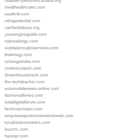
raspberryketonescanada.org
medihealthrules.com
usathrill.com
vshapedental.com
canfandalucia.org
yourengineguide.com
nybreakings.com
outstationcabsservices.com
thekrtagy.com
xchangeindia.com
coolmicrotech.com
dreamhousehack.com
the-techteacher.com
automobilenews-online.com
fashionalltimes.com
totaldigitalforum.com
technoarmaan.com
empresasposicionamientoweb.com
tonybestcosmetics.com
buzznc.com
fxjoiner.com