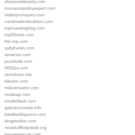
showcasebeauty.com
insurancepolicyexpert.com
statkeycompany.com
carolinadeckbuilders.com
topinvestingblog.com
top50tools.com
the-rep.com
saltyfranks.com
annerani.com
jazzatude.com
0022pa.com
zeroshare.info
bilesinc.com
milaretreatnz.com
modaagi.com
smallvilleph.com
galiciasuroeste.info
batallasdeguerra.com
dregstudios.com
neatstuffhelpskids.org
moraessoccer.com