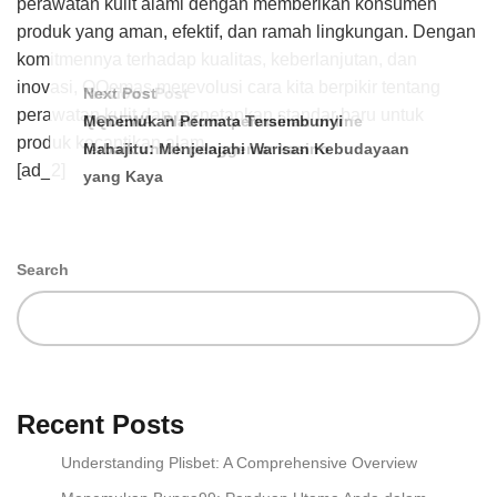
perawatan kulit alami dengan memberikan konsumen
produk yang aman, efektif, dan ramah lingkungan. Dengan
komitmennya terhadap kualitas, keberlanjutan, dan
inovasi, QQemas merevolusi cara kita berpikir tentang
Previous Post
Next Post
perawatan kulit dan menetapkan standar baru untuk
QQDEWA: Platform permainan online
Menemukan Permata Tersembunyi
produk kecantikan alam.
terbaik untuk penggemar kasino
Mahajitu: Menjelajahi Warisan Kebudayaan
[ad_2]
yang Kaya
Search
Recent Posts
Understanding Plisbet: A Comprehensive Overview