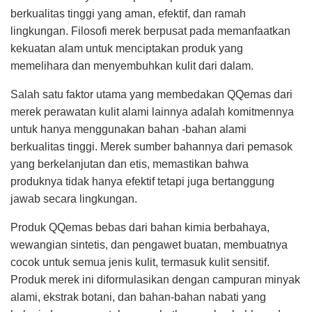
berkualitas tinggi yang aman, efektif, dan ramah
lingkungan. Filosofi merek berpusat pada memanfaatkan
kekuatan alam untuk menciptakan produk yang
memelihara dan menyembuhkan kulit dari dalam.
Salah satu faktor utama yang membedakan QQemas dari
merek perawatan kulit alami lainnya adalah komitmennya
untuk hanya menggunakan bahan -bahan alami
berkualitas tinggi. Merek sumber bahannya dari pemasok
yang berkelanjutan dan etis, memastikan bahwa
produknya tidak hanya efektif tetapi juga bertanggung
jawab secara lingkungan.
Produk QQemas bebas dari bahan kimia berbahaya,
wewangian sintetis, dan pengawet buatan, membuatnya
cocok untuk semua jenis kulit, termasuk kulit sensitif.
Produk merek ini diformulasikan dengan campuran minyak
alami, ekstrak botani, dan bahan-bahan nabati yang