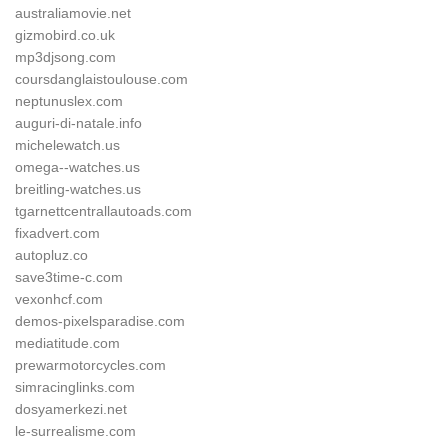
australiamovie.net
gizmobird.co.uk
mp3djsong.com
coursdanglaistoulouse.com
neptunuslex.com
auguri-di-natale.info
michelewatch.us
omega--watches.us
breitling-watches.us
tgarnettcentrallautoads.com
fixadvert.com
autopluz.co
save3time-c.com
vexonhcf.com
demos-pixelsparadise.com
mediatitude.com
prewarmotorcycles.com
simracinglinks.com
dosyamerkezi.net
le-surrealisme.com