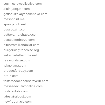
cosmiccrowcollective.com
alain-jacquet.com
gotisouizakayabakeneko.com
meshpoint.me
spongebob.net
busyboxintl.com
auttayanratchapak.com
postcoffeebarva.com
elteatromilliondollar.com
burgerkingfranchise.org
vallarpadathamma.net
realworldsize.com
teknolama.com
productforbaby.com
orb-z.com
fosterscoachhousetavern.com
mesasdecultivoonline.com
boilersnbits.com
latestviralpost.com
newfreearticle.com