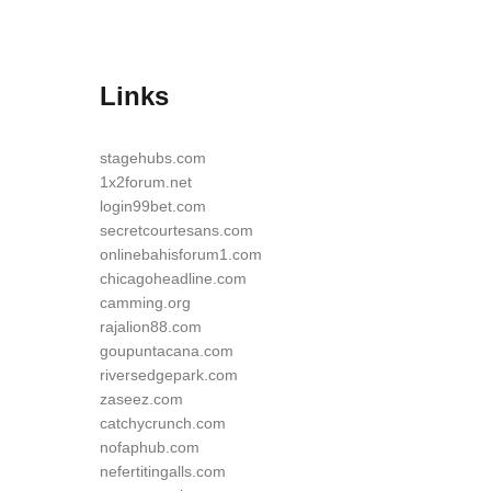
Links
stagehubs.com
1x2forum.net
login99bet.com
secretcourtesans.com
onlinebahisforum1.com
chicagoheadline.com
camming.org
rajalion88.com
goupuntacana.com
riversedgepark.com
zaseez.com
catchycrunch.com
nofaphub.com
nefertitingalls.com