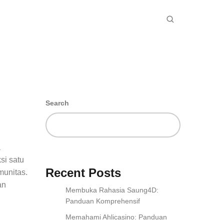
Search
a
si satu
Recent Posts
munitas.
an
Membuka Rahasia Saung4D:
Panduan Komprehensif
Memahami Ahlicasino: Panduan