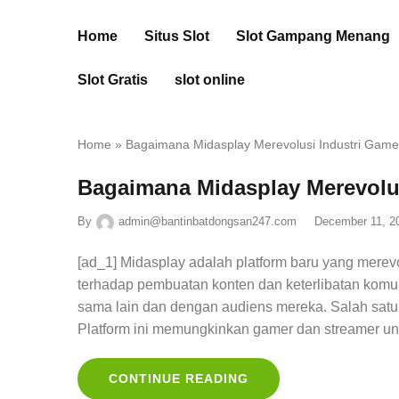
Home
Situs Slot
Slot Gampang Menang
Slot Gratis
slot online
Home
»
Bagaimana Midasplay Merevolusi Industri Game
Bagaimana Midasplay Merevolu
By
admin@bantinbatdongsan247.com
December 11, 2
[ad_1] Midasplay adalah platform baru yang merev
terhadap pembuatan konten dan keterlibatan komun
sama lain dan dengan audiens mereka. Salah satu
Platform ini memungkinkan gamer dan streamer un
CONTINUE READING