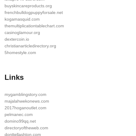
buyskincareproducts.org
frenchbulldogpuppyforsale.net
kogamasquid.com
themultiplicationtablechart.com
casinoglamour.org
dextercoin.io
christianarticledirectory.org
5homestyle.com
Links
mygamblingstory.com
majalahwekonews.com
2017hoganoutlet.com
pelmanec.com
domino99qq.net
directoryoftheweb.com
donttellashton.com