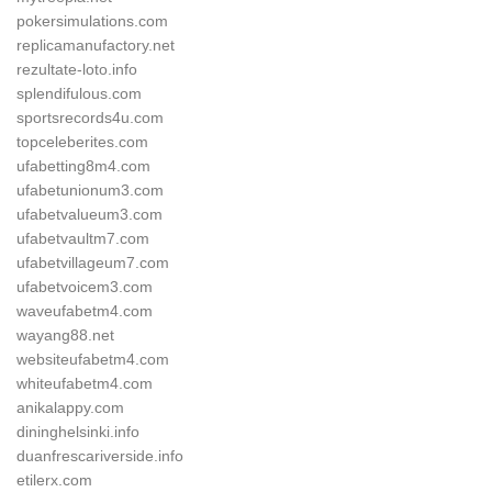
pokersimulations.com
replicamanufactory.net
rezultate-loto.info
splendifulous.com
sportsrecords4u.com
topceleberites.com
ufabetting8m4.com
ufabetunionum3.com
ufabetvalueum3.com
ufabetvaultm7.com
ufabetvillageum7.com
ufabetvoicem3.com
waveufabetm4.com
wayang88.net
websiteufabetm4.com
whiteufabetm4.com
anikalappy.com
dininghelsinki.info
duanfrescariverside.info
etilerx.com