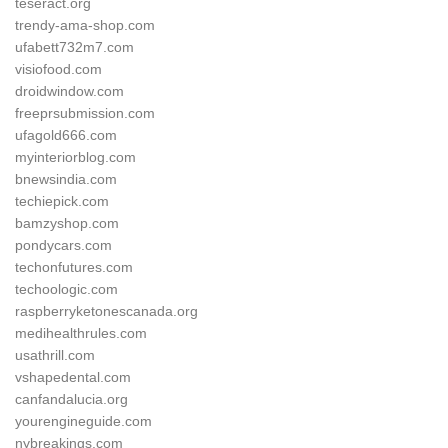
teseract.org
trendy-ama-shop.com
ufabett732m7.com
visiofood.com
droidwindow.com
freeprsubmission.com
ufagold666.com
myinteriorblog.com
bnewsindia.com
techiepick.com
bamzyshop.com
pondycars.com
techonfutures.com
techoologic.com
raspberryketonescanada.org
medihealthrules.com
usathrill.com
vshapedental.com
canfandalucia.org
yourengineguide.com
nybreakings.com