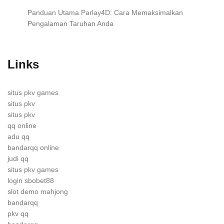
Panduan Utama Parlay4D: Cara Memaksimalkan
Pengalaman Taruhan Anda
Links
situs pkv games
situs pkv
situs pkv
qq online
adu qq
bandarqq online
judi qq
situs pkv games
login sbobet88
slot demo mahjong
bandarqq
pkv qq