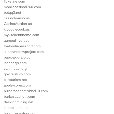
fluxetine.com
mobilecasino8760.com
betqq3.net
casinoloans5.us
CasinoAuction.us
kipooglecouk.us
mykitchennhome.com
aumoulinvert.com
thefoodiepassport.com
superwindowproject.com
papibakigrafo.com
icanhazjs.com
canimpact.org
goviralstudy.com
cartourism.net
apple-cores.com
pulserasdeactividad10.com
barbaracarlotti.com
desktopmining.net
inthebleachers.net
lexapro-rx-store.com