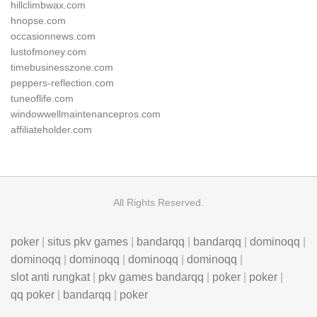
hillclimbwax.com
hnopse.com
occasionnews.com
lustofmoney.com
timebusinesszone.com
peppers-reflection.com
tuneoflife.com
windowwellmaintenancepros.com
affiliateholder.com
All Rights Reserved.
poker
|
situs pkv games
|
bandarqq
|
bandarqq
|
dominoqq
|
dominoqq
|
dominoqq
|
dominoqq
|
dominoqq
|
slot anti rungkat
|
pkv games bandarqq
|
poker
|
poker
|
qq poker
|
bandarqq
|
poker