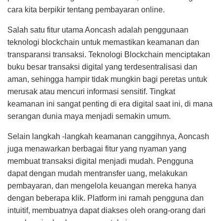
cara kita berpikir tentang pembayaran online.
Salah satu fitur utama Aoncash adalah penggunaan
teknologi blockchain untuk memastikan keamanan dan
transparansi transaksi. Teknologi Blockchain menciptakan
buku besar transaksi digital yang terdesentralisasi dan
aman, sehingga hampir tidak mungkin bagi peretas untuk
merusak atau mencuri informasi sensitif. Tingkat
keamanan ini sangat penting di era digital saat ini, di mana
serangan dunia maya menjadi semakin umum.
Selain langkah -langkah keamanan canggihnya, Aoncash
juga menawarkan berbagai fitur yang nyaman yang
membuat transaksi digital menjadi mudah. Pengguna
dapat dengan mudah mentransfer uang, melakukan
pembayaran, dan mengelola keuangan mereka hanya
dengan beberapa klik. Platform ini ramah pengguna dan
intuitif, membuatnya dapat diakses oleh orang-orang dari