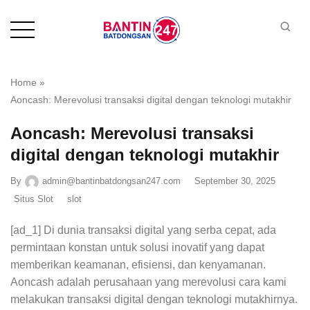
Home
»
Aoncash: Merevolusi transaksi digital dengan teknologi mutakhir
Aoncash: Merevolusi transaksi
digital dengan teknologi mutakhir
By
admin@bantinbatdongsan247.com
September 30, 2025
Situs Slot
slot
[ad_1] Di dunia transaksi digital yang serba cepat, ada
permintaan konstan untuk solusi inovatif yang dapat
memberikan keamanan, efisiensi, dan kenyamanan.
Aoncash adalah perusahaan yang merevolusi cara kami
melakukan transaksi digital dengan teknologi mutakhirnya.