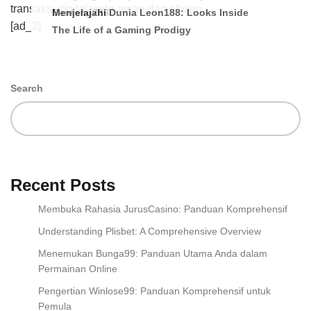
transaksi digital yang aman dan efisien.
Benteng786
Menjelajahi Dunia Leon188: Looks Inside
[ad_2]
The Life of a Gaming Prodigy
Search
Recent Posts
Membuka Rahasia JurusCasino: Panduan Komprehensif
Understanding Plisbet: A Comprehensive Overview
Menemukan Bunga99: Panduan Utama Anda dalam
Permainan Online
Pengertian Winlose99: Panduan Komprehensif untuk
Pemula