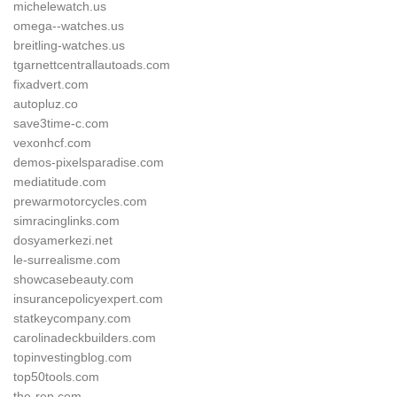
michelewatch.us
omega--watches.us
breitling-watches.us
tgarnettcentrallautoads.com
fixadvert.com
autopluz.co
save3time-c.com
vexonhcf.com
demos-pixelsparadise.com
mediatitude.com
prewarmotorcycles.com
simracinglinks.com
dosyamerkezi.net
le-surrealisme.com
showcasebeauty.com
insurancepolicyexpert.com
statkeycompany.com
carolinadeckbuilders.com
topinvestingblog.com
top50tools.com
the-rep.com