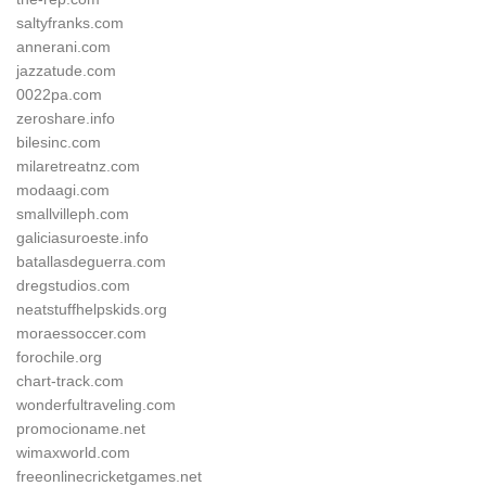
saltyfranks.com
annerani.com
jazzatude.com
0022pa.com
zeroshare.info
bilesinc.com
milaretreatnz.com
modaagi.com
smallvilleph.com
galiciasuroeste.info
batallasdeguerra.com
dregstudios.com
neatstuffhelpskids.org
moraessoccer.com
forochile.org
chart-track.com
wonderfultraveling.com
promocioname.net
wimaxworld.com
freeonlinecricketgames.net